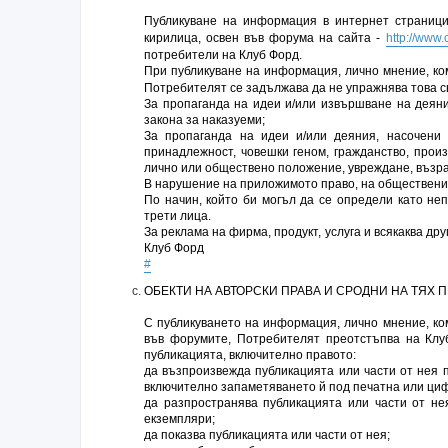
Публикуване на информация в интернет страниц
кирилица, освен във форума на сайта -
http://www.
потребители на Клуб Форд.
При публикуване на информация, лично мнение, ко
Потребителят се задължава да не упражнява това с
За пропаганда на идеи и/или извършване на деяни
закона за наказуеми;
За пропаганда на идеи и/или деяния, насочени 
принадлежност, човешки геном, гражданство, произ
лично или обществено положение, увреждане, възра
В нарушение на приложимото право, на обществени
По начин, който би могъл да се определи като не
трети лица.
За реклама на фирма, продукт, услуга и всякаква др
Клуб Форд
#
ОБЕКТИ НА АВТОРСКИ ПРАВА И СРОДНИ НА ТЯХ 
С публикуването на информация, лично мнение, ком
във форумите, Потребителят преотстъпва на Клу
публикацията, включително правото:
да възпроизвежда публикацията или части от нея п
включително запаметяването й под печатна или циф
да разпространява публикацията или части от не
екземпляри;
да показва публикацията или части от нея;