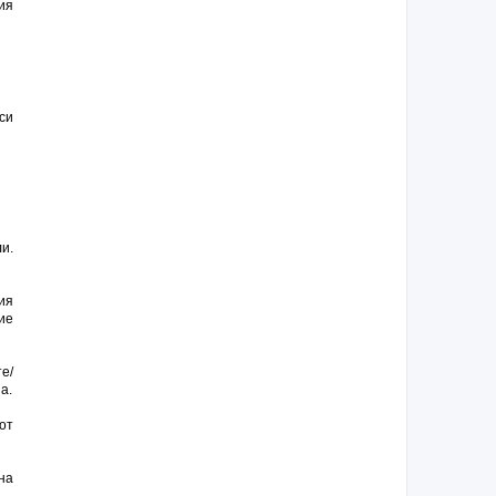
ия
си
и.
ия
ие
е/
а.
от
на