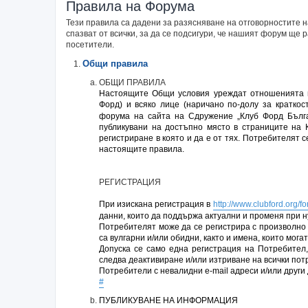
Правила на Форума
Тези правила са дадени за разясняване на отговорностите
спазват от всички, за да се подсигури, че нашият форум ще
посетители.
Общи правила
ОБЩИ ПРАВИЛА
Настоящите Общи условия уреждат отношенията м
Форд) и всяко лице (наричано по-долу за кратко
форума на сайта на Сдружение „Клуб Форд Бълга
публикувани на достъпно място в страниците на 
регистриране в която и да е от тях. Потребителят 
настоящите правила.
РЕГИСТРАЦИЯ
При изискана регистрация в
http://www.clubford.org/f
данни, които да поддържа актуални и променя при н
Потребителят може да се регистрира с произволно 
са вулгарни и/или обидни, както и имена, които мог
Допуска се само една регистрация на Потребител,
следва деактивиране и/или изтриване на всички по
Потребители с невалидни e-mail адреси и/или други
#
ПУБЛИКУВАНЕ НА ИНФОРМАЦИЯ