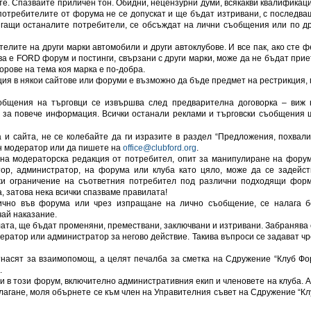
 те. Спазвайте приличен тон. Обидни, нецензурни думи, всякакви квалификаци
потребителите от форума не се допускат и ще бъдат изтривани, с последва
сягащи останалите потребители, се обсъждат на лични съобщения или по др
елите на други марки автомобили и други автоклубове. И все пак, ако сте ф
ва е FORD форум и постинги, свързани с други марки, може да не бъдат прие
орове на тема коя марка е по-добра.
я в някои сайтове или форуми е възможно да бъде предмет на рестрикция, 
ъобщения на търговци се извършва след предварителна договорка – виж 
” за повече информация. Всички останали реклами и търговски съобщения 
и сайта, не се колебайте да ги изразите в раздел “Предложения, похвали
н модератор или да пишете на
office@clubford.org
.
на модераторска редакция от потребител, опит за манипулиране на форум
тор, администратор, на форума или клуба като цяло, може да се задейст
жи ограничение на съответния потребител под различни подходящи форм
, затова нека всички спазваме правилата!
ично във форума или чрез изпращане на лично съобщение, се налага б
ай наказание.
илата, ще бъдат променяни, премествани, заключвани и изтривани. Забранява 
дератор или администратор за негово действие. Такива въпроси се задават чр
отнасят за взаимопомощ, а целят печалба за сметка на Сдружение “Клуб Фо
.
и в този форум, включително административния екип и членовете на клуба. А
лагане, моля обърнете се към член на Управителния съвет на Сдружение “Кл