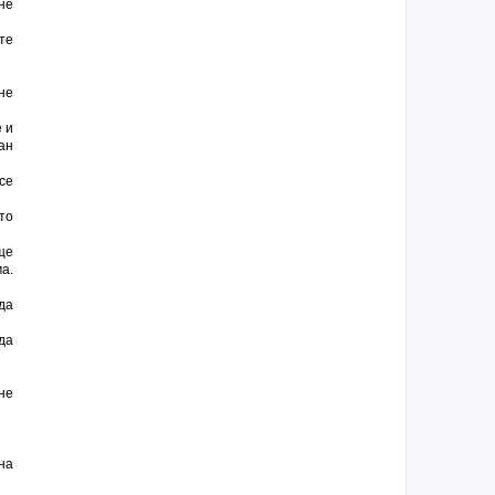
не
те
не
 и
ан
се
то
ще
а.
да
да
не
на