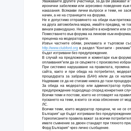
Уважавайте другите участници, за да Ви уважават и
иронични забележки или агресивно поведение към 
наказания. Всякакви лични въпроси и теми, не за
начин, а не на страниците на форума.
Не е допустимо отправянето на обиди към притежат
на друга автомобилна марка, имайте предвид, че то
винаги равнодушно. Не влизайте в конфликти или сп
Поместването във форума на линкове към информаци
преценка на модераторите.
Извън частните обяви, рекламата и търговски с
http://www.clubford.org
в раздел “Контакти - реклама
бъдат изтривани без предупреждение.
В случай на предложения и коментари към форума 
оплаквания”или да се свържете с произволно избра
При системно нарушаване на правилата, промяна 
сайта, както и при обида на потребител, модера
процедурата за забрана (БАН) и/или да се нало
Надяваме се да не стигаме никога до тази процедура
За обида на модератор или администратор публ
предупреждение подходящо според конкретния случ
Всички теми и постове, които не отговарят на прав
пускането на теми, в които се иска обяснение от мо
ЛС.
Всички теми, които модератор прецени, че не се 
България“ ще бъдат изтривани без предупреждение
Гореописаните правила важат за всички потребител
имате съмнение за двоен стандарт при тяхното при
Форд България“ чрез лично съобщение.