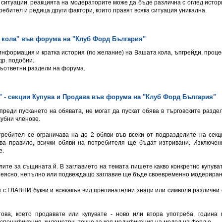
д ситуации, реакцията на модераторите може да бъде различна с оглед истор
ребител и редица други фактори, които правят всяка ситуация уникална.
а кола" във форумa на "Клуб Форд България"
 информация и кратка история (по желание) на Вашата кола, ъпгрейди, проце
др. подобни.
съответни раздели на форума.
" - секции Купува и Продава във форумa на "Клуб Форд България"
преди пускането на обявата, не могат да пускат обява в търговските раздел
лубни членове.
требител се ограничава на до 2 обяви във всеки от подразделите на секц
а правило, всички обяви на потребителя ще бъдат изтривани. Изключен
е.
лите за същината й. В заглавието на темата пишете какво конкретно купуват
 с неясно, непълно или подвеждащо заглавие ще бъде своевременно модериран
ея с ГЛАВНИ букви и всякакъв вид препинателни знаци или символи различни 
ова, което продавате или купувате - ново или втора употреба, година 
 спецификация, километри, точно за коя модификация на модел на Форд е.