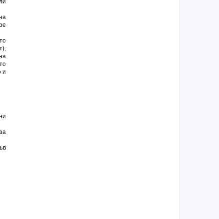
ли
на
ре
то
),
на
то
 и
ни
за
ъв