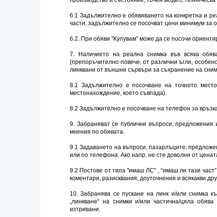
6.1 Задължително е обявяването на конкретна и ре
части, задължително се посочват цени минимум за о
6.2. При обяви "Купувам" може да се посочи ориентир
7. Наличието на реална снимка във всяка обя
(препоръчително повече, от различни ъгли, особен
линквани от външни сървъри за съхранение на сним
8.1 Задължително е посочване на точното мест
местонахождение, което съвпада).
8.2 Задължително е посочване на телефон за връзка
9. Забраняват се публични въпроси, предложения и
мнения по обявата.
9.1 Задаването на въпроси, пазарлъците, предложе
или по телефона. Ако напр. не сте доволни от ценат
9.2 Постове от типа "имаш ЛС" , “имаш ли тази част
коментари, разисквания, доуточнения и всякакви др
10. Забранява се пускане на линк и/или снимка к
„линкване“ на снимки и/или частична/цяла обява
изтривани.