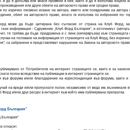
ч. и да я допълва или внася промени в нея, както и да я използва изцяло и
 произведения или други обекти на авторското право или сродни права;
и по изрично писмено искане на автора, името или псевдонима на автора 
ения, обект на авторското право, когато ги използва по изброения по- го
орд може да бъде цитирана без съгласие от страна на Клуб Форд, ка
тази информация - Сдружение „Клуб Форд България”, и източникът (авторът
нет, тя трябва да бъде придружена и с линк (хипервръзка) към страницата 
 случаи на ползване на информация от страниците на Клуб Форд, без изрично
я”, са забранени и представляват нарушение на Закона за авторското право
убликувано от Потребители на интернет страниците си, както и за нанесе
снати ползи вследствие на публикации в интернет страниците си.
и във форума и/или благодарение на кореспонденция във форума, както и 
учай на вреди и/или пропуснати ползи, независимо от вида им, възникнали в
 Форд и/или друг ресурс в интернет към който има публикувана препратка.
орд България"
д България"
се отнасят.