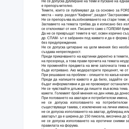
Не се допуска дублиране на теми и пускане на едн
e препоръчително.
Темите, които се публикуват да са основно за FOR
места – напр. раздел “Кафене“, раздел “Застраховки,
Не се препоръчва възобновяването на стари теми, о
Заглавието на темата трябва да е изписано без из
се отклоняват от нея. Писането само с ГОЛЕМИ бук
Да не се превръщат темите в чат, освен изрично съз
др. СПАМ- ът е забранен под каквато и да е форма 
без предупреждение.
Не се допуска цитиране на цели мнения без необх
създава непрегледност.
Преди прикачването на картинки директно в темите
на прозореца, а това прави прочита на темата неуд
Не променяйте предмета на вече започната тема к
бъде изтривано. Ако модераторите преценят, че от
При решаване на проблем – опишете по какъв начи
Преди да напишете каквото и да било, задайте си
бъдат информативни и да не провокират останалите
Не се чувствайте длъжни да пишете във всяка тема.
кажете. Големият брой мнения на ден няма да донес
При ползването на аватари и потребителски имена, 
не се допуска използването на потребителск
съществуващи такива, с изключение на лични имена
не се допуска използването на аватар, дублиращ ил
аватарът да е ширина до 150 пиксела, височина до 1
не се допуска използването на еротични снимки за
правилата на форума.