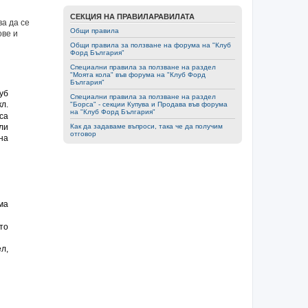
СЕКЦИЯ НА ПРАВИЛАРАВИЛАТА
а да се
Общи правила
ове и
Общи правила за ползване на форумa на "Клуб
Форд България"
Специални правила за ползване на раздел
"Моята кола" във форумa на "Клуб Форд
България"
уб
Специални правила за ползване на раздел
кл.
"Борса" - секции Купува и Продава във форумa
на "Клуб Форд България"
са
Как да задаваме въпроси, така че да получим
ли
отговор
на
ма
то
л,