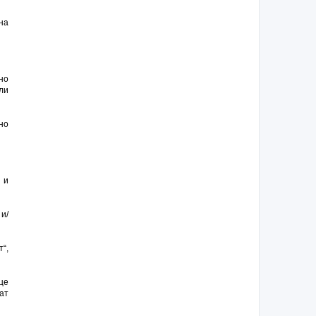
на
но
ли
но
 и
и/
т“,
це
ат