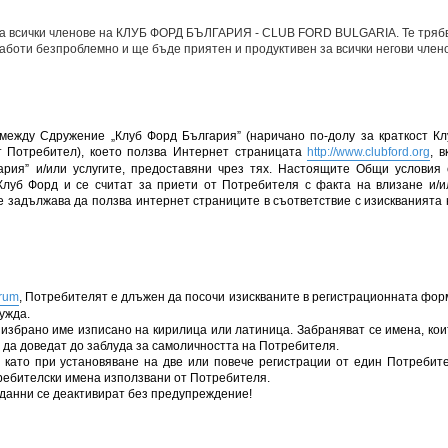
 на всички членове на КЛУБ ФОРД БЪЛГАРИЯ - CLUB FORD BULGARIA. Те трябв
 работи безпроблемно и ще бъде приятен и продуктивен за всички негови член
ежду Сдружение „Клуб Форд България” (наричано по-долу за краткост Кл
ст Потребител), което ползва Интернет страницата
http://www.clubford.org
, в
рия” и/или услугите, предоставяни чрез тях. Настоящите Общи условия 
Клуб Форд и се считат за приети от Потребителя с факта на влизане и/и
се задължава да ползва интернет страниците в съответствие с изискванията 
orum
, Потребителят е длъжен да посочи изискваните в регистрационната фор
ужда.
избрано име изписано на кирилица или латиница. Забраняват се имена, кои
ат да доведат до заблуда за самоличността на Потребителя.
 като при установяване на две или повече регистрации от един Потребите
требителски имена използвани от Потребителя.
 данни се деактивират без предупреждение!