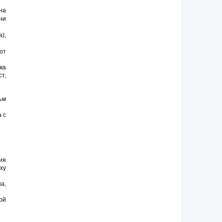
на
ни
),
от
ка
т,
ъм
 с
ия
ху
а,
ой