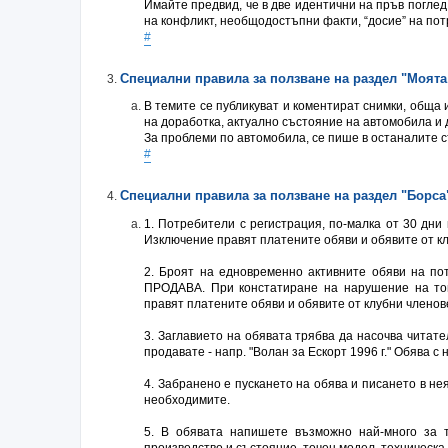
Имайте предвид, че в две идентични на пръв погле
на конфликт, необщодостъпни факти, “досие” на пот
#
Специални правила за ползване на раздел "Моят
В темите се публикуват и коментират снимки, обща
на доработка, актуално състояние на автомобила и 
За проблеми по автомобила, се пише в останалите 
#
Специални правила за ползване на раздел "Борса
1. Потребители с регистрация, по-малка от 30 дни 
Изключение правят платените обяви и обявите от к
2. Броят на едновременно активните обяви на по
ПРОДАВА. При констатиране на нарушение на тов
правят платените обяви и обявите от клубни членов
3. Заглавието на обявата трябва да насочва читате
продавате - напр. "Волан за Ескорт 1996 г." Обява
4. Забранено е пускането на обява и писането в н
необходимите.
5. В обявата напишете възможно най-много за т
производство и състояние, точен модел, техническа