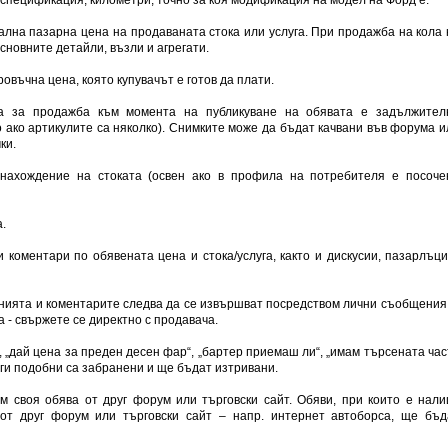
ална пазарна цена на продаваната стока или услуга. При продажба на кола 
сновните детайли, възли и агрегати.
овъчна цена, която купувачът е готов да плати.
ва за продажба към момента на публикуване на обявата е задължител
о ако артикулите са няколко). Снимките може да бъдат качвани във форума и
ки.
онахождение на стоката (освен ако в профила на потребителя е посоче
.
 коментари по обявената цена и стока/услуга, както и дискусии, пазарлъци
нията и коментарите следва да се извършват посредством лични съобщения 
а - свържете се директно с продавача.
”, „дай цена за преден десен фар“, „бартер приемаш ли“, „имам търсената час
уги подобни са забранени и ще бъдат изтривани.
ъм своя обява от друг форум или търговски сайт. Обяви, при които е нали
 от друг форум или търговски сайт – напр. интернет автоборса, ще бъд