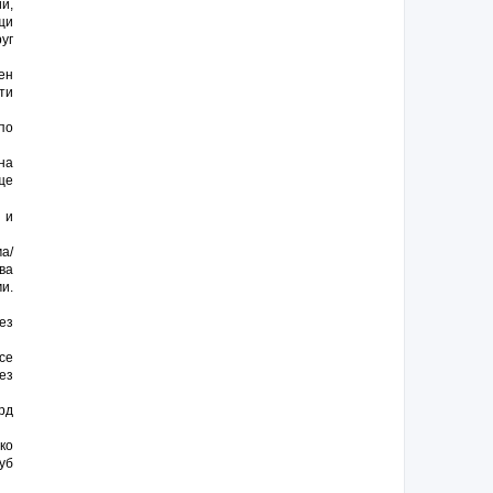
и,
щи
уг
ен
ти
по
на
ще
 и
а/
ва
и.
ез
се
ез
рд
ко
уб