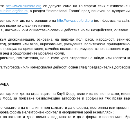
ите
http://www.clubford.org
се допуска само на Български език с изписване 
clubford.org/forum
, в раздел “International Forum” предназначен за чуждоезич
ментар или др. на страниците на
http://www.clubford.org
(вкл. форума на сайта
вое право по следните начини:
я, насочени към обществено-опасни действия и/или бездействия, обявени 
към дискриминация, основана на признак пол, раса, народност, етничес
ход, религия или вяра, образование, убеждения, политическа принадлежнос
ст, сексуална ориентация, семейно положение, имуществено състояние и др.
я ред и общоприетите морални норми.
приемлив, включително, но не само чрез отправяне на обиди или клевети к
уга търговска и/или комерсиална дейност, освен след предварителна договорка
ПРАВА
ентар или др. на страниците на Клуб Форд, включително, но не само, мнен
б Форд за ползване безвъзмездно авторските и сродни на тях права вър
о какъвто и да е начин и под каквато и да е форма, постоянна или временн
рова форма в електронен носител в неограничен брой екземпляри;
я по какъвто и да е начин и под каквато и да е форма в неограничен бр