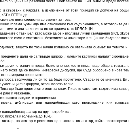
акви съобщения на различни места. Ползването на ТЪРСАЧКАТА преди поства
D и свързани с марката, а изключение от този принцип се допуска на общи
 КАТ и ПТП” и др.
свен ако няма сериозни аргументи за това.
лишни големи букви ида има отношение към съдържанието, a отговорите да 
ви в темите или заглавията им се приема като КРЯСЪЦИ.
дадените с тази цел, като може да се използват лични съобщения (ЛС), Skype
(постове само с емотикони, безсмислени коментари и т.н.) и ще бъде премахв
одимост, защото по този начин излишно се увеличава обемът на темите и 
, преценете дали не са твърде широки. Големите картинки налагат скролване
обен.
ъм други, странични неща. Всяко мнение, което няма нищо общо с темата, 
 него може да се получи интересна дискусия, ще бъде обособено в нова тем
н сте намерили решението.
 въпроса заслужава ли си то да бъде прочетено. Старайте се мненията Ви 
 участници във форума, освен положително.
 Това ще бъде прието като опит за спам. Пишете само там, където има какво 
е ранг и уважение.
се спазват следните ограничения:
и имена, дублиращи или наподобяващи като произнасяне или изписва
.
и наподобяващ аватар на друг потребител.
00 пиксела и големина до 10kB.
 аватар, на аватар с рекламна цел, както и на аватар, който противоречи 