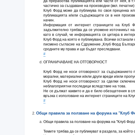
да преработва публикацията или части от нея, в т.
частично за създаване на производни (вкл. печатни)
Клуб Форд може да публикува по своя преценка ил
публикацията и/или съдържащите се в нея произвед
начин.
Информация от интернет страниците на Клуб Ф
задължително трябва да се упомене източникът на 
като в случай, че информацията се цитира в интер
Клуб Форд на която е публикувана. Всички останали
писмено съгласие на Сдружение „Клуб Форд Българи
сродните му права и ще бъдат преследвани.
#
ОГРАНИЧАВАНЕ НА ОТГОВОРНОСТ
Клуб Форд не носи отговорност за съдържанието п
морални, материални и/или други вреди и/или пропу
Клуб Форд не носи отговорност за сделки сключен
неблагоприятни последици вследствие на това.
Не се дължат каквито и да е било обезщетения в сл
връзка с използване на интернет страниците на Клуб
#
Общи правила за ползване на форумa на "Клуб Ф
Общи правила за ползване на форумa на "Клуб Фор
Темите трябва да се публикуват в раздела, за който 