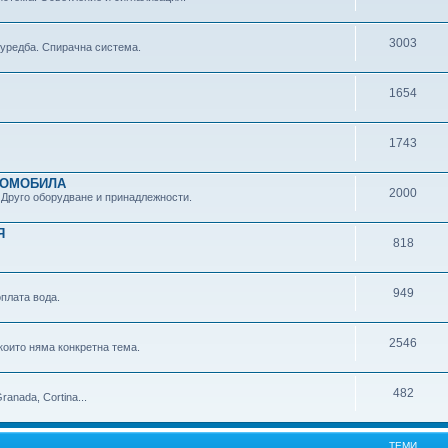
3003
 уредба. Спирачна система.
1654
1743
ТОМОБИЛА
2000
 Друго оборудване и принадлежности.
Я
818
949
плата вода.
2546
които няма конкретна тема.
482
anada, Cortina...
ТЕМИ