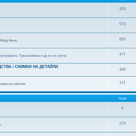
203
573
655
 Форд Фена.
477
атастрофата. Това можеше и да не се случи.
СТВА / СНИМКИ НА ДЕТАЙЛИ
400
121
тересни сайтове
ТЕМИ
6
219
о.