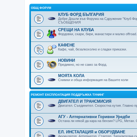
ОБЩ ФОРУМ
КЛУБ ФОРД БЪЛГАРИЯ
Добре Дошли във Форума на Сдружение "Клуб Фор
СЪОБЩЕНИЯ
СРЕЩИ НА КЛУБА
Фордовки, скари, бири, манaстири и малко offroad.
КАФЕНЕ
Кафе, чай, безалкохолно и сладки приказки.
НОВИНИ
Предимно, но не само за Форд.
МОЯТА КОЛА
Снимки и обща информация на Вашите коли
РЕМОНТ ЕКСПЛОАТАЦИЯ ПОДДРЪЖКА ТУНИНГ
ДВИГАТЕЛ И ТРАНСМИСИЯ
Двигател. Съединител. Скоростна кутия. Главно 
АГУ - Алтернативни Горивни Уредби
Остана ли някой да кара на бензин? LPG, Метан.
ЕЛ. ИНСТАЛАЦИЯ и ОБОРУДВАНЕ
Акумулатор. Алтернатор. Стартер. Запалителна с