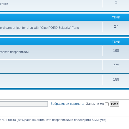
2
слуги
ТЕМИ
27
ord cars or just for chat with "Club FORD Bulgaria" Fans
ТЕМИ
195
еговите потребители
775
189
Забравих си паролата
|
Запомни ме
 и 424 госта (базирано на активните потребители в последните 5 минути)