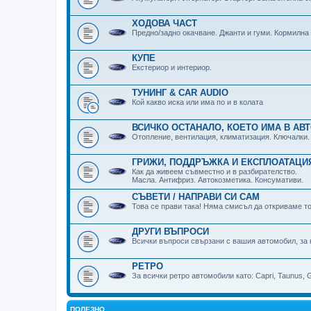
ХОДОВА ЧАСТ
Предно/задно окачване. Джанти и гуми. Кормилна
КУПЕ
Екстериор и интериор.
ТУНИНГ & CAR AUDIO
Кой какво иска или има по и в колата
ВСИЧКО ОСТАНАЛО, КОЕТО ИМА В АВ
Отопление, вентилация, климатизация. Ключалки.
ГРИЖИ, ПОДДРЪЖКА И ЕКСПЛОАТАЦИ
Как да живеем съвместно и в разбирателство.
Масла. Антифриз. Автокозметика. Консумативи.
СЪВЕТИ / НАПРАВИ СИ САМ
Това се прави така! Няма смисъл да откриваме то
ДРУГИ ВЪПРОСИ
Всички въпроси свързани с вашия автомобил, за 
РЕТРО
За всички ретро автомобили като: Capri, Taunus, Gr
ПОЛЕЗНО