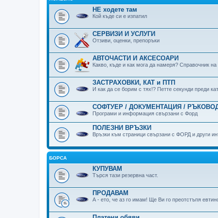
НЕ ходете там
Кой къде си е изпатил
СЕРВИЗИ И УСЛУГИ
Отзиви, оценки, препоръки
АВТОЧАСТИ И АКСЕСОАРИ
Какво, къде и как мога да намеря? Справочник на
ЗАСТРАХОВКИ, КАТ и ПТП
И как да се борим с тях!? Петте секунди преди к
СОФТУЕР / ДОКУМЕНТАЦИЯ / РЪКОВОД
Програми и информация свързани с Форд
ПОЛЕЗНИ ВРЪЗКИ
Връзки към страници свързани с ФОРД и други ин
БОРСА
КУПУВАМ
Търся тази резервна част.
ПРОДАВАМ
А - ето, че аз го имам! Ще Ви го преотстъпя евтин
Платени обяви