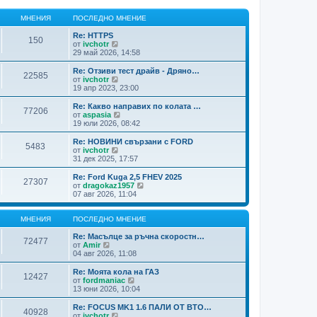
МНЕНИЯ
ПОСЛЕДНО МНЕНИЕ
Re: HTTPS
150
В
от
ivchotr
и
29 май 2026, 14:58
ж
п
Re: Отзиви тест драйв - Дряно…
22585
о
В
от
ivchotr
с
и
19 апр 2023, 23:00
л
ж
е
п
Re: Какво направих по колата …
77206
д
о
В
от
aspasia
н
с
и
19 юли 2026, 08:42
и
л
ж
т
е
п
Re: НОВИНИ свързани с FORD
е
5483
д
о
В
от
ivchotr
м
н
с
и
31 дек 2025, 17:57
н
и
л
ж
е
т
е
п
Re: Ford Kuga 2,5 FHEV 2025
н
е
27307
д
о
В
от
dragokaz1957
и
м
н
с
и
07 авг 2026, 11:04
я
н
и
л
ж
е
т
е
п
н
е
д
о
МНЕНИЯ
ПОСЛЕДНО МНЕНИЕ
и
м
н
с
я
н
и
л
Re: Масълце за ръчна скоростн…
72477
е
т
В
е
от
Amir
н
е
и
д
04 авг 2026, 11:08
и
м
ж
н
я
н
п
и
Re: Моята кола на ГАЗ
12427
е
о
т
В
от
fordmaniac
н
с
е
и
13 юни 2026, 10:04
и
л
м
ж
я
е
н
п
Re: FOCUS MK1 1.6 ПАЛИ ОТ ВТО…
40928
д
е
о
В
от
ivchotr