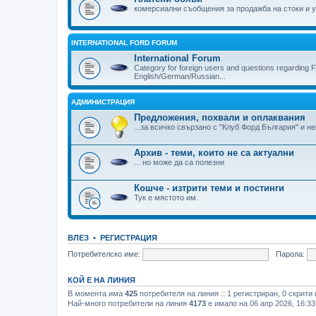
комерсиални съобщения за продажба на стоки и у
INTERNATIONAL FORD FORUM
International Forum
Category for foreign users and questions regarding F
English/German/Russian...
АДМИНИСТРАЦИЯ
Предложения, похвали и оплаквания
...за всичко свързано с "Клуб Форд България" и н
Архив - теми, които не са актуални
... но може да са полезни
Кошче - изтрити теми и постинги
Тук е мястото им.
ВЛЕЗ
•
РЕГИСТРАЦИЯ
Потребителско име:
Парола:
КОЙ Е НА ЛИНИЯ
В момента има
425
потребителя на линия :: 1 регистриран, 0 скрити
Най-много потребители на линия
4173
е имало на 06 апр 2026, 16:33