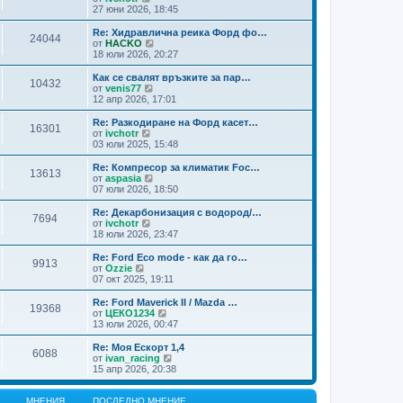
н
н
с
и
27 юни 2026, 18:45
и
и
л
ж
т
я
е
п
Re: Хидравлична реика Форд фо…
е
24044
д
о
В
от
HACKO
м
н
с
и
18 юли 2026, 20:27
н
и
л
ж
е
т
е
п
Как се свалят връзките за пар…
н
е
10432
д
о
В
от
venis77
и
м
н
с
и
12 апр 2026, 17:01
я
н
и
л
ж
е
т
е
п
Re: Разкодиране на Форд касет…
н
е
16301
д
о
В
от
ivchotr
и
м
н
с
и
03 юли 2025, 15:48
я
н
и
л
ж
е
т
е
п
Re: Компресор за климатик Foc…
н
е
13613
д
о
В
от
aspasia
и
м
н
с
и
07 юли 2026, 18:50
я
н
и
л
ж
е
т
е
п
Re: Декарбонизация с водород/…
н
е
7694
д
о
В
от
ivchotr
и
м
н
с
и
18 юли 2026, 23:47
я
н
и
л
ж
е
т
е
п
Re: Ford Eco mode - как да го…
н
е
9913
д
о
В
от
Ozzie
и
м
н
с
и
07 окт 2025, 19:11
я
н
и
л
ж
е
т
е
п
Re: Ford Maverick II / Mazda …
н
е
19368
д
о
В
от
ЦЕКО1234
и
м
н
с
и
13 юли 2026, 00:47
я
н
и
л
ж
е
т
е
п
Re: Моя Ескорт 1,4
н
е
6088
д
о
В
от
ivan_racing
и
м
н
с
и
15 апр 2026, 20:38
я
н
и
л
ж
е
т
е
п
н
е
д
о
МНЕНИЯ
ПОСЛЕДНО МНЕНИЕ