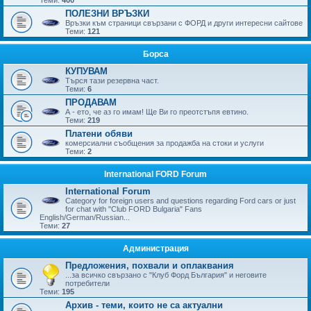
ПОЛЕЗНИ ВРЪЗКИ
Връзки към страници свързани с ФОРД и други интересни сайтове
Теми:
121
Борса
КУПУВАМ
Търся тази резервна част.
Теми:
6
ПРОДАВАМ
А - ето, че аз го имам! Ще Ви го преотстъпя евтино.
Теми:
219
Платени обяви
комерсиални съобщения за продажба на стоки и услуги
Теми:
2
International FORD Forum
International Forum
Category for foreign users and questions regarding Ford cars or just
for chat with "Club FORD Bulgaria" Fans
English/German/Russian...
Теми:
27
Администрация
Предложения, похвали и оплаквания
...за всичко свързано с "Клуб Форд България" и неговите
потребители
Теми:
195
Архив - теми, които не са актуални