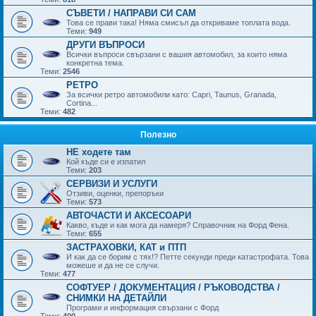
СЪВЕТИ / НАПРАВИ СИ САМ
Това се прави така! Няма смисъл да откриваме топлата вода.
Теми:
949
ДРУГИ ВЪПРОСИ
Всички въпроси свързани с вашия автомобил, за които няма
конкретна тема.
Теми:
2546
РЕТРО
За всички ретро автомобили като: Capri, Taunus, Granada,
Cortina...
Теми:
482
Полезно
НЕ ходете там
Кой къде си е изпатил
Теми:
203
СЕРВИЗИ И УСЛУГИ
Отзиви, оценки, препоръки
Теми:
573
АВТОЧАСТИ И АКСЕСОАРИ
Какво, къде и как мога да намеря? Справочник на Форд Фена.
Теми:
655
ЗАСТРАХОВКИ, КАТ и ПТП
И как да се борим с тях!? Петте секунди преди катастрофата. Това
можеше и да не се случи.
Теми:
477
СОФТУЕР / ДОКУМЕНТАЦИЯ / РЪКОВОДСТВА /
СНИМКИ НА ДЕТАЙЛИ
Програми и информация свързани с Форд
Теми:
400