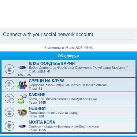
Connect with your social network account
В момента е 06 авг 2026, 05:43
Общ форум
КЛУБ ФОРД БЪЛГАРИЯ
Добре Дошли във Форума на Сдружение "Клуб Форд България"!
СЪОБЩЕНИЯ
Теми:
25
СРЕЩИ НА КЛУБА
Фордовки, скари, бири, манaстири и малко offroad.
Теми:
61
КАФЕНЕ
Кафе, чай, безалкохолно и сладки приказки.
Теми:
3445
НОВИНИ
Предимно, но не само за Форд.
Теми:
960
МОЯТА КОЛА
Снимки и обща информация на Вашите коли
Теми:
1555