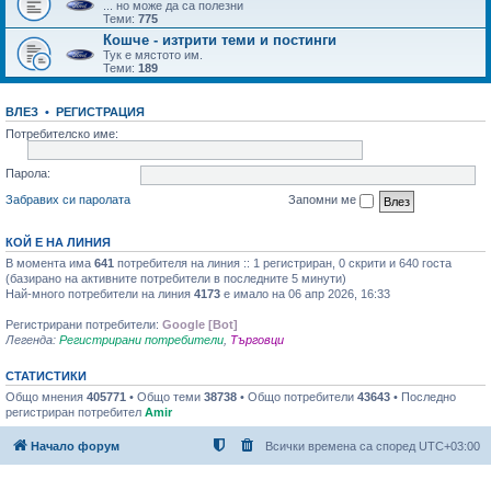
... но може да са полезни
Теми:
775
Кошче - изтрити теми и постинги
Тук е мястото им.
Теми:
189
ВЛЕЗ
•
РЕГИСТРАЦИЯ
Потребителско име:
Парола:
Забравих си паролата
Запомни ме
КОЙ Е НА ЛИНИЯ
В момента има
641
потребителя на линия :: 1 регистриран, 0 скрити и 640 госта
(базирано на активните потребители в последните 5 минути)
Най-много потребители на линия
4173
е имало на 06 апр 2026, 16:33
Регистрирани потребители:
Google [Bot]
Легенда:
Регистрирани потребители
,
Търговци
СТАТИСТИКИ
Общо мнения
405771
• Общо теми
38738
• Общо потребители
43643
• Последно
регистриран потребител
Amir
Начало форум
Всички времена са според
UTC+03:00