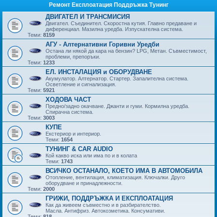
Ремонт Експлоатация Поддръжка Тунинг
ДВИГАТЕЛ И ТРАНСМИСИЯ
Двигател. Съединител. Скоростна кутия. Главно предаване и
диференциал. Мазилна уредба. Изпускателна система.
Теми:
8159
АГУ - Алтернативни Горивни Уредби
Остана ли някой да кара на бензин? LPG, Метан. Съвместимост,
проблеми, препоръки.
Теми:
1233
ЕЛ. ИНСТАЛАЦИЯ и ОБОРУДВАНЕ
Акумулатор. Алтернатор. Стартер. Запалителна система.
Осветление и сигнализация.
Теми:
5921
ХОДОВА ЧАСТ
Предно/задно окачване. Джанти и гуми. Кормилна уредба.
Спирачна система.
Теми:
3003
КУПЕ
Екстериор и интериор.
Теми:
1654
ТУНИНГ & CAR AUDIO
Кой какво иска или има по и в колата
Теми:
1743
ВСИЧКО ОСТАНАЛО, КОЕТО ИМА В АВТОМОБИЛА
Отопление, вентилация, климатизация. Ключалки. Друго
оборудване и принадлежности.
Теми:
2000
ГРИЖИ, ПОДДРЪЖКА И ЕКСПЛОАТАЦИЯ
Как да живеем съвместно и в разбирателство.
Масла. Антифриз. Автокозметика. Консумативи.
Теми:
818