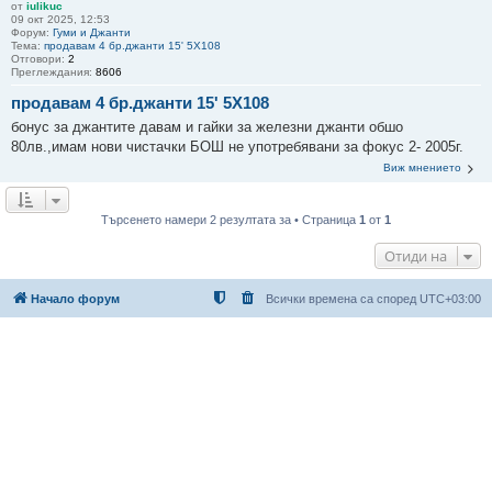
от
iulikuc
09 окт 2025, 12:53
Форум:
Гуми и Джанти
Тема:
продавам 4 бр.джанти 15' 5Х108
Отговори:
2
Преглеждания:
8606
продавам 4 бр.джанти 15' 5Х108
бонус за джантите давам и гайки за железни джанти обшо
80лв.,имам нови чистачки БОШ не употребявани за фокус 2- 2005г.
Виж мнението
Търсенето намери 2 резултата за • Страница
1
от
1
Отиди на
Начало форум
Всички времена са според
UTC+03:00