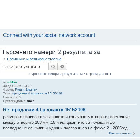
Connect with your social network account
Търсенето намери 2 резултата за
Премини към разширено търсене
Търсене
Разширено търсене
Търсенето намери 2 резултата за • Страница
1
от
1
от
iulikuc
30 дек 2025, 13:20
Форум:
Гуми и Джанти
Тема:
продавам 4 бр.джанти 15' 5Х108
Отговори:
2
Преглеждания:
8606
Re: продавам 4 бр.джанти 15' 5Х108
размера е написан в заглавието и означава 5 отвора с разстояние
между отворите 108 мм.,15 инча,джантите са ползвани до
последно,не са криви и удряни.ползвани са на фокус 2 - 2005год.
Виж мнението