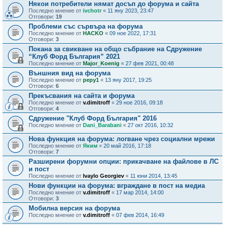
Някои потребители нямат досъп до форума и сайта
Последно мнение от
ivchotr
«
11 яну 2023, 23:47
Отговори:
19
Проблеми със сървъра на форума
Последно мнение от
HACKO
«
09 ное 2022, 17:31
Отговори:
3
Покана за свикване на общо събрание на Сдружение
“Клуб Форд България” 2021
Последно мнение от
Major_Koenig
«
27 фев 2021, 00:48
Външния вид на форума
Последно мнение от
pepy1
«
13 яну 2017, 19:25
Отговори:
6
Прекъсвания на сайта и форума
Последно мнение от
v.dimitroff
«
29 ное 2016, 09:18
Отговори:
4
Сдружение "Клуб Форд България" 2016
Последно мнение от
Dani_Barabani
«
27 окт 2016, 10:32
Нова функция на форума: логване чрез социални мрежи
Последно мнение от
Яким
«
20 май 2016, 17:18
Отговори:
7
Разширени форумни опции: прикачване на файлове в ЛС
и пост
Последно мнение от
Ivaylo Georgiev
«
11 юни 2014, 13:45
Нови функции на форума: вграждане в пост на медиа
Последно мнение от
v.dimitroff
«
17 мар 2014, 14:00
Отговори:
3
Мобилна версия на форума
Последно мнение от
v.dimitroff
«
07 фев 2014, 16:49