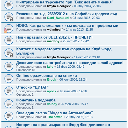
Филтриране на търсенето при "Виж новите мнения"
Последно мнение от
Ivaylo Georgiev
«
06 яну 2014, 22:06
Решение по т. д. 2339/2012 г. на Софийски градски съд
Последно мнение от
Dani_Barabani
«
08 юли 2013, 22:03
НОВО: Как да сложа линк към колата си в профила ми
Последно мнение от
v.dimitroff
«
14 мар 2013, 11:28
Нови правила от 01.11.2012 г. - ПРОЧЕТИ!
Последно мнение от
madboy
«
29 окт 2012, 17:42
Контакт с модераторите във форума на Клуб Форд
България
Последно мнение от
Ivaylo Georgiev
«
14 окт 2012, 23:18
Деактивиране на потребители с невалидни e-mail адреси!
Последно мнение от
la4o
«
16 фев 2009, 08:49
Отговори:
18
On-line оразмеряване на снимки
Последно мнение от
Brock
«
06 юли 2006, 12:24
Относно "ЦИТАТ"
Последно мнение от
apock
«
10 май 2006, 14:36
Отговори:
2
Фонетична подредба
Последно мнение от
valboy
«
26 фев 2006, 15:47
Отговори:
1
Още един път за "Модел на Автомобила"
Последно мнение от
The seven
«
20 яну 2006, 18:13
История на организираното Форд Фен движение в