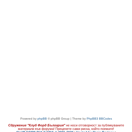
Powered by
phpBB
© phpBB Group | Theme by
PhpBB3 BBCodes
Сдружение "Клуб Форд България"
не носи отговорност за публикуваните
материали във форума!
Преценете сами риска, който поемате!