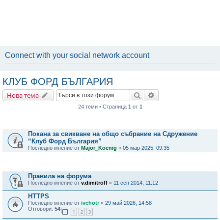
Connect with your social network account
КЛУБ ФОРД БЪЛГАРИЯ
Търсене
Разширено търсене
Нова тема
24 теми • Страница
1
от
1
Важни съобщения
Покана за свикване на общо събрание на Сдружение
“Клуб Форд България”
Последно мнение от
Major_Koenig
«
05 мар 2025, 09:35
Теми
Правила на форума
Последно мнение от
v.dimitroff
«
11 сеп 2014, 11:12
HTTPS
Последно мнение от
ivchotr
«
29 май 2026, 14:58
Отговори:
54
1
2
3