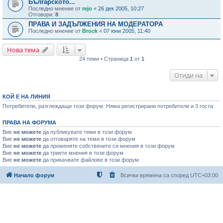
Българското...
Последно мнение от
rejo
«
26 дек 2005, 10:27
Отговори:
8
ПРАВА И ЗАДЪЛЖЕНИЯ НА МОДЕРАТОРА
Последно мнение от
Brock
«
07 юни 2005, 11:40
Нова тема
24 теми • Страница
1
от
1
Отиди на
КОЙ Е НА ЛИНИЯ
Потребители, разглеждащи този форум: Няма регистрирани потребители и 3 госта
ПРАВА НА ФОРУМА
Вие
не можете
да публикувате теми в този форум
Вие
не можете
да отговаряте на теми в този форум
Вие
не можете
да променяте собствените си мнения в този форум
Вие
не можете
да триете мнения в този форум
Вие
не можете
да прикачвате файлове в този форум
Начало форум
Всички времена са според
UTC+03:00