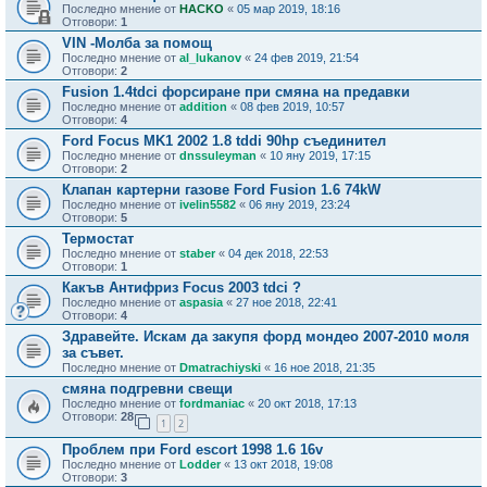
Последно мнение от
HACKO
«
05 мар 2019, 18:16
Отговори:
1
VIN -Молба за помощ
Последно мнение от
al_lukanov
«
24 фев 2019, 21:54
Отговори:
2
Fusion 1.4tdci форсиране при смяна на предавки
Последно мнение от
addition
«
08 фев 2019, 10:57
Отговори:
4
Ford Focus MK1 2002 1.8 tddi 90hp съединител
Последно мнение от
dnssuleyman
«
10 яну 2019, 17:15
Отговори:
2
Клапан картерни газове Ford Fusion 1.6 74kW
Последно мнение от
ivelin5582
«
06 яну 2019, 23:24
Отговори:
5
Термостат
Последно мнение от
staber
«
04 дек 2018, 22:53
Отговори:
1
Какъв Антифриз Focus 2003 tdci ?
Последно мнение от
aspasia
«
27 ное 2018, 22:41
Отговори:
4
Здравейте. Искам да закупя форд мондео 2007-2010 моля
за съвет.
Последно мнение от
Dmatrachiyski
«
16 ное 2018, 21:35
смяна подгревни свещи
Последно мнение от
fordmaniac
«
20 окт 2018, 17:13
Отговори:
28
1
2
Проблем при Ford escort 1998 1.6 16v
Последно мнение от
Lodder
«
13 окт 2018, 19:08
Отговори:
3