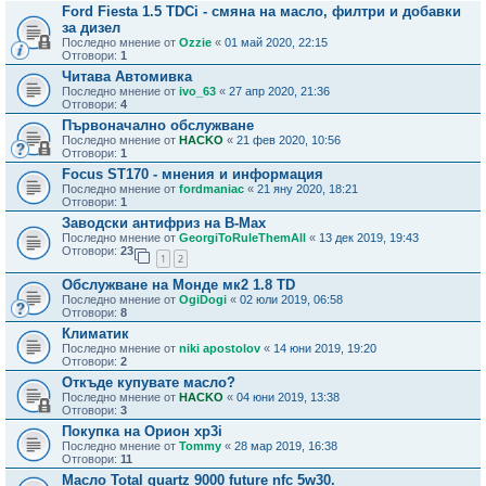
Ford Fiesta 1.5 TDCi - смяна на масло, филтри и добавки
за дизел
Последно мнение от
Ozzie
«
01 май 2020, 22:15
Отговори:
1
Читава Автомивка
Последно мнение от
ivo_63
«
27 апр 2020, 21:36
Отговори:
4
Първоначално обслужване
Последно мнение от
HACKO
«
21 фев 2020, 10:56
Отговори:
1
Focus ST170 - мнения и информация
Последно мнение от
fordmaniac
«
21 яну 2020, 18:21
Отговори:
1
Заводски антифриз на B-Max
Последно мнение от
GeorgiToRuleThemAll
«
13 дек 2019, 19:43
Отговори:
23
1
2
Обслужване на Монде мк2 1.8 TD
Последно мнение от
OgiDogi
«
02 юли 2019, 06:58
Отговори:
8
Климатик
Последно мнение от
niki apostolov
«
14 юни 2019, 19:20
Отговори:
2
Откъде купувате масло?
Последно мнение от
HACKO
«
04 юни 2019, 13:38
Отговори:
3
Покупка на Орион хр3i
Последно мнение от
Tommy
«
28 мар 2019, 16:38
Отговори:
11
Масло Total quartz 9000 future nfc 5w30.