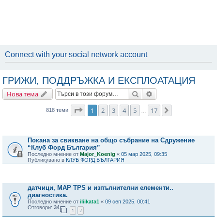
Connect with your social network account
ГРИЖИ, ПОДДРЪЖКА И ЕКСПЛОАТАЦИЯ
Търсене
Разширено търсене
Нова тема
Страница
1
от
17
1
2
3
4
5
17
Следваща
818 теми
…
Важни съобщения
Покана за свикване на общо събрание на Сдружение
“Клуб Форд България”
Последно мнение от
Major_Koenig
«
05 мар 2025, 09:35
Публикувано в
КЛУБ ФОРД БЪЛГАРИЯ
Теми
датчици, MAP TPS и изпълнителни елементи..
диагностика.
Последно мнение от
iliikata1
«
09 сеп 2025, 00:41
Отговори:
34
1
2