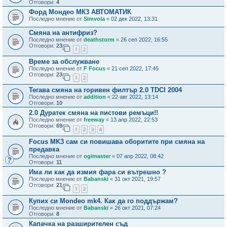
Отговори:
4
Форд Мондео МК3 АВТОМАТИК
Последно мнение от
Simvola
«
02 дек 2022, 13:31
Смяна на антифриз?
Последно мнение от
deathstorm
«
26 сеп 2022, 16:55
Отговори:
23
1
2
Време за обслужване
Последно мнение от
F Focus
«
21 сеп 2022, 17:45
Отговори:
23
1
2
Тегава смяна на горивен филтър 2.0 TDCI 2004
Последно мнение от
addition
«
22 авг 2022, 13:14
Отговори:
10
2.0 Дуратек смяна на пистови ремъци!!
Последно мнение от
freeway
«
13 апр 2022, 22:53
Отговори:
69
1
2
3
4
Focus MK3 сам си повишава оборитите при смяна на
предавка
Последно мнение от
ogimaster
«
07 апр 2022, 08:42
Отговори:
11
Има ли как да измия фара си вътрешно ?
Последно мнение от
Babanski
«
31 окт 2021, 19:57
Отговори:
21
1
2
Купих си Mondeo mk4. Как да го поддържам?
Последно мнение от
Babanski
«
26 окт 2021, 07:24
Отговори:
8
Капачка на разширителен съд