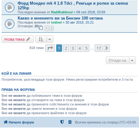
Форд Мондео mk 4 1.8 Tdci , Ремъци и ролки за смяна
125hp
Последно мнение от
RadiKabboul
«
09 сеп 2018, 23:59
Какво е мнението ви за Бензин 100 октана
Последно мнение от
todnei
«
30 авг 2018, 15:21
Отговори:
20
1
2
Нова тема
Страница
1
от
17
1
2
3
4
5
17
Следваща
818 теми
…
Отиди на
КОЙ Е НА ЛИНИЯ
Потребители, разглеждащи този форум: Няма регистрирани потребители и 3 госта
ПРАВА НА ФОРУМА
Вие
не можете
да публикувате теми в този форум
Вие
не можете
да отговаряте на теми в този форум
Вие
не можете
да променяте собствените си мнения в този форум
Вие
не можете
да триете мнения в този форум
Вие
не можете
да прикачвате файлове в този форум
Начало форум
Всички времена са според
UTC+03:00