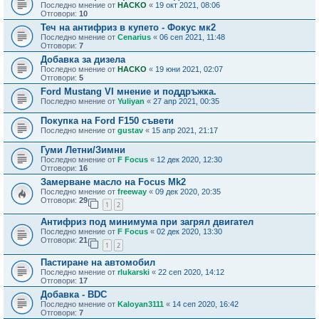
Последно мнение от
HACKO
«
19 окт 2021, 08:06
Отговори:
10
Теч на антифриз в купето - Фокус мк2
Последно мнение от
Cenarius
«
06 сеп 2021, 11:48
Отговори:
7
Добавка за дизела
Последно мнение от
HACKO
«
19 юни 2021, 02:07
Отговори:
5
Ford Mustang VI мнение и поддръжка.
Последно мнение от
Yuliyan
«
27 апр 2021, 00:35
Покупка на Ford F150 съвети
Последно мнение от
gustav
«
15 апр 2021, 21:17
Гуми Летни/Зимни
Последно мнение от
F Focus
«
12 дек 2020, 12:30
Отговори:
16
Замерване масло на Focus Mk2
Последно мнение от
freeway
«
09 дек 2020, 20:35
Отговори:
29
1
2
Антифриз под минимума при загрял двигател
Последно мнение от
F Focus
«
02 дек 2020, 13:30
Отговори:
21
1
2
Пастиране на автомобил
Последно мнение от
rlukarski
«
22 сеп 2020, 14:12
Отговори:
17
Добавка - BDC
Последно мнение от
Kaloyan3111
«
14 сеп 2020, 16:42
Отговори:
7