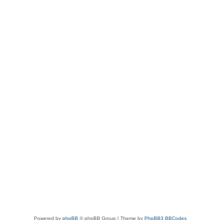
Powered by
phpBB
© phpBB Group | Theme by
PhpBB3 BBCodes