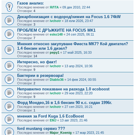
Газов анализ:
Последно мнение от
ЯЛТА
«
09 дек 2010, 22:44
Отговори:
4
Декарбонизация с водород/химия на Focus 1.6 74kW
Последно мнение от
ivchotr
«
18 юли 2026, 23:47
Отговори:
3
ПРОБЛЕМ С ДРЪЖКИТЕ НА FOCUS MK1
Последно мнение от
esko148
«
24 сеп 2025, 06:11
Отговори:
7
Мнения относно закупуване Фиеста МК7? Кой двигател?
1.4 бензин или 1.6 дизел?
Последно мнение от
pepy1
«
17 май 2025, 16:33
Отговори:
14
Интересно, но факт!
Последно мнение от
ivchotr
«
13 апр 2024, 10:36
Отговори:
9
Бактерии в резервоара!
Последно мнение от
Diablo36
«
14 фев 2024, 00:55
Отговори:
2
Неправилно показване на разхода 1.0 ecoboost
Последно мнение от
ivchotr
«
29 ное 2023, 22:20
Отговори:
9
Форд Мондео,16 в 1,6 бензин 90 к.с. седан 1996г.
Последно мнение от
ivchotr
«
27 сеп 2023, 16:21
Отговори:
1
мнения за Ford Kuga 1.6 EcoBoost
Последно мнение от
EMJ
«
13 авг 2023, 21:46
ford mustang сервиз ???
Последно мнение от
Major_Koenig
«
17 мар 2023, 21:45