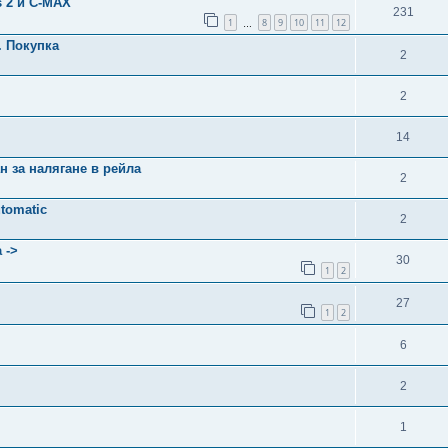
 2 и C-MAX
231
1
8
9
10
11
12
…
. Покупка
2
2
14
н за налягане в рейла
2
tomatic
2
 ->
30
1
2
27
1
2
6
2
1