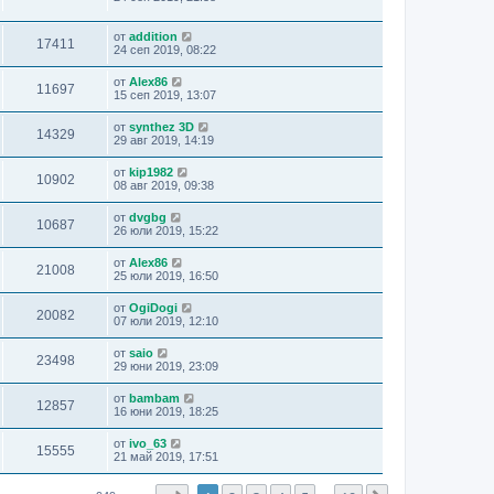
от
addition
17411
24 сеп 2019, 08:22
от
Alex86
11697
15 сеп 2019, 13:07
от
synthez 3D
14329
29 авг 2019, 14:19
от
kip1982
10902
08 авг 2019, 09:38
от
dvgbg
10687
26 юли 2019, 15:22
от
Alex86
21008
25 юли 2019, 16:50
от
OgiDogi
20082
07 юли 2019, 12:10
от
saio
23498
29 юни 2019, 23:09
от
bambam
12857
16 юни 2019, 18:25
от
ivo_63
15555
21 май 2019, 17:51