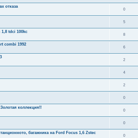
ax отказа
0
5
,8 tdci 100kc
8
rt combi 1992
6
3
2
4
2
0
Золотая коллекция!!
0
0
станционното, багажника на Fоrd Focus 1,6 Zstec
0