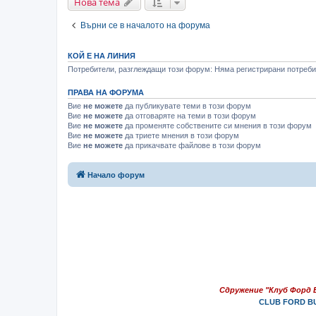
Нова тема
Върни се в началото на форума
КОЙ Е НА ЛИНИЯ
Потребители, разглеждащи този форум: Няма регистрирани потребит
ПРАВА НА ФОРУМА
Вие
не можете
да публикувате теми в този форум
Вие
не можете
да отговаряте на теми в този форум
Вие
не можете
да променяте собствените си мнения в този форум
Вие
не можете
да триете мнения в този форум
Вие
не можете
да прикачвате файлове в този форум
Начало форум
Сдружение "Клуб Форд 
CLUB FORD BU