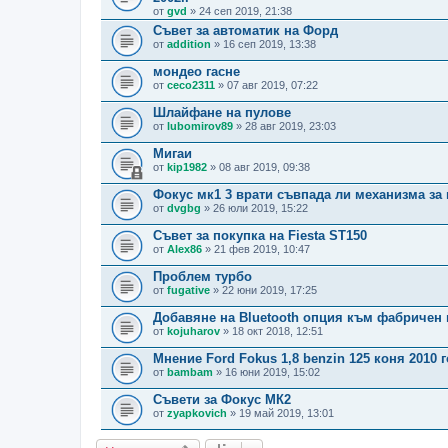
от
gvd
» 24 сеп 2019, 21:38
Съвет за автоматик на Форд
от
addition
» 16 сеп 2019, 13:38
мондео гасне
от
ceco2311
» 07 авг 2019, 07:22
Шлайфане на пулове
от
lubomirov89
» 28 авг 2019, 23:03
Мигаи
от
kip1982
» 08 авг 2019, 09:38
Фокус мк1 3 врати съвпада ли механизма за 
от
dvgbg
» 26 юли 2019, 15:22
Съвет за покупка на Fiesta ST150
от
Alex86
» 21 фев 2019, 10:47
Проблем турбо
от
fugative
» 22 юни 2019, 17:25
Добавяне на Bluetooth опция към фабричен
от
kojuharov
» 18 окт 2018, 12:51
Мнение Ford Fokus 1,8 benzin 125 коня 2010 
от
bambam
» 16 юни 2019, 15:02
Съвети за Фокус МК2
от
zyapkovich
» 19 май 2019, 13:01