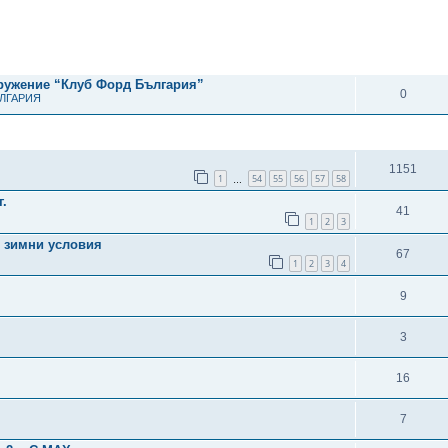
ОТГОВОРИ
дружение “Клуб Форд България”
0
ЪЛГАРИЯ
ОТГОВОРИ
1151
1
54
55
56
57
58
…
г.
41
1
2
3
и зимни условия
67
1
2
3
4
9
3
16
7