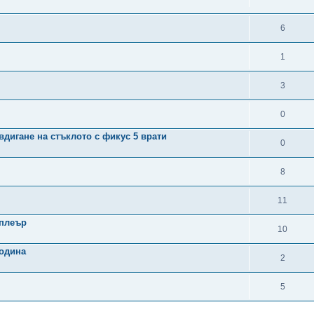
6
1
3
0
вдигане на стъклото с фикус 5 врати
0
8
11
 плеър
10
година
2
5