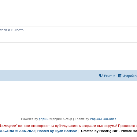
ели и 15 госта
Екипът
Изтрий в
Powered by
phpBB
© phpBB Group | Theme by
PhpBB3 BBCodes
България"
не носи отговорност за публикуваните материали във форума!
Преценете с
LGARIA © 2006-2020
Hosted by Iliyan Borisov
Created by HostBg.Biz - Private H
|
|