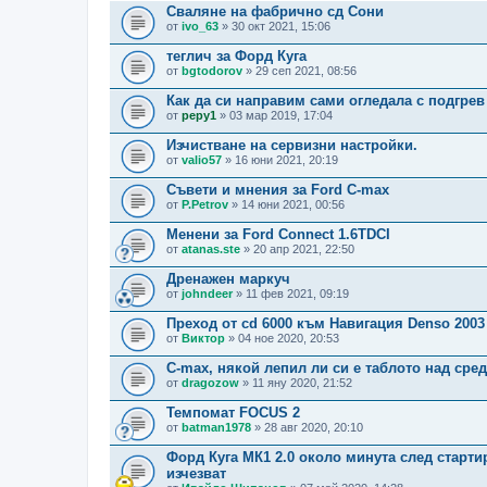
Сваляне на фабрично сд Сони
от
ivo_63
» 30 окт 2021, 15:06
теглич за Форд Куга
от
bgtodorov
» 29 сеп 2021, 08:56
Как да си направим сами огледала с подгрев
от
pepy1
» 03 мар 2019, 17:04
Изчистване на сервизни настройки.
от
valio57
» 16 юни 2021, 20:19
Съвети и мнения за Ford C-max
от
P.Petrov
» 14 юни 2021, 00:56
Менени за Ford Connect 1.6TDCI
от
atanas.ste
» 20 апр 2021, 22:50
Дренажен маркуч
от
johndeer
» 11 фев 2021, 09:19
Преход от cd 6000 към Навигация Denso 2003
от
Виктор
» 04 ное 2020, 20:53
C-max, някой лепил ли си е таблото над сре
от
dragozow
» 11 яну 2020, 21:52
Темпомат FOCUS 2
от
batman1978
» 28 авг 2020, 20:10
Форд Куга МК1 2.0 около минута след старти
изчезват