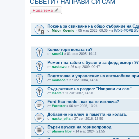
СЪВЕТИ / НАПРАВИ СИ САМ
Нова тема
ВАЖНИ СЪОБЩЕНИЯ
Покана за свикване на общо събрание на С
от
Major_Koenig
» 05 мар 2025, 09:35 » в
КЛУБ ФОРД Б
ТЕМИ
Колко гори колата ти?
от
racer11
» 01 фев 2005, 19:11
Ремонт на табло с бушони за форд ескорт 97
от
naskowu
» 26 мар 2009, 00:47
Подготовка и управление на автомобила пр
от
mondeo
» 27 ное 2004, 14:56
Съдържение на раздел: ''Направи си сам''
от
lazera
» 11 окт 2007, 14:50
Ford Eco mode - как да го изключа?
от
Forester
» 06 окт 2025, 13:24
Добавяне на ключ в паметта на колата.
от
nasko_pi4a
» 27 сеп 2016, 13:50
Бързи връзки на горивопровод
от
plamen lilov
» 14 мар 2024, 21:55