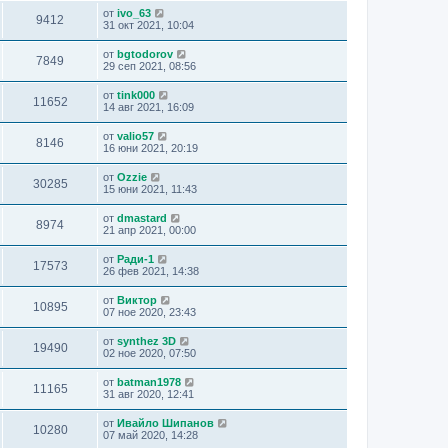
от
ivo_63
9412
31 окт 2021, 10:04
от
bgtodorov
7849
29 сеп 2021, 08:56
от
tink000
11652
14 авг 2021, 16:09
от
valio57
8146
16 юни 2021, 20:19
от
Ozzie
30285
15 юни 2021, 11:43
от
dmastard
8974
21 апр 2021, 00:00
от
Ради-1
17573
26 фев 2021, 14:38
от
Виктор
10895
07 ное 2020, 23:43
от
synthez 3D
19490
02 ное 2020, 07:50
от
batman1978
11165
31 авг 2020, 12:41
от
Ивайло Шипанов
10280
07 май 2020, 14:28