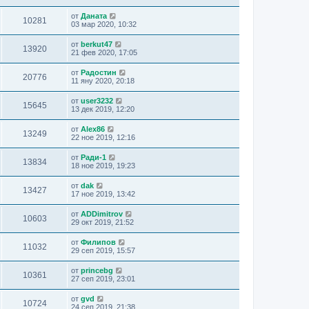
от
Даната
10281
03 мар 2020, 10:32
от
berkut47
13920
21 фев 2020, 17:05
от
Радостин
20776
11 яну 2020, 20:18
от
user3232
15645
13 дек 2019, 12:20
от
Alex86
13249
22 ное 2019, 12:16
от
Ради-1
13834
18 ное 2019, 19:23
от
dak
13427
17 ное 2019, 13:42
от
ADDimitrov
10603
29 окт 2019, 21:52
от
Филипов
11032
29 сеп 2019, 15:57
от
princebg
10361
27 сеп 2019, 23:01
от
gvd
10724
24 сеп 2019, 21:38