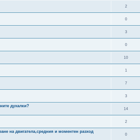
2
0
3
0
10
1
7
3
дните духалки?
14
2
ране на двигатела,средния и моментен разход
0