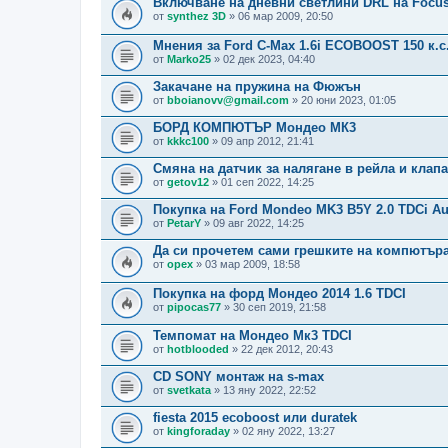
Включване на дневни светлини DRL на Focus
от
synthez 3D
» 06 мар 2009, 20:50
Мнения за Ford C-Max 1.6i ECOBOOST 150 к.с
от
Marko25
» 02 дек 2023, 04:40
Закачане на пружина на Фюжън
от
bboianovv@gmail.com
» 20 юни 2023, 01:05
БОРД КОМПЮТЪР Мондео МК3
от
kkkc100
» 09 апр 2012, 21:41
Смяна на датчик за налягане в рейла и клапа
от
getov12
» 01 сеп 2022, 14:25
Покупка на Ford Mondeo MK3 B5Y 2.0 TDCi Au
от
PetarY
» 09 авг 2022, 14:25
Да си прочетем сами грешките на компютъра
от
opex
» 03 мар 2009, 18:58
Покупка на форд Мондео 2014 1.6 TDCI
от
pipocas77
» 30 сеп 2019, 21:58
Темпомат на Мондео Мк3 TDCI
от
hotblooded
» 22 дек 2012, 20:43
CD SONY монтаж на s-max
от
svetkata
» 13 яну 2022, 22:52
fiesta 2015 ecoboost или duratek
от
kingforaday
» 02 яну 2022, 13:27