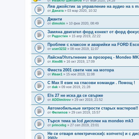
от
Ивайло Шипанов
» 07 май 2020, 14:28
Ляв джойстик за управление на аудио на s m
от
Даната
» 03 мар 2020, 10:32
Джанти
от
dimokin
» 10 фев 2020, 08:49
Замяна двигател форд конект от форд фокус 1
от
Радостин
» 15 апр 2019, 22:22
Проблем с клаксон и аварийки на FORD Esco
от
user3232
» 08 ное 2019, 11:07
Лайсна/Уплътнение за прозорец - Mondeo MK
от
Alex86
» 16 окт 2019, 17:09
Фиеста 2001 свети чек на мотора
от
Иван1
» 15 ное 2019, 11:08
C Max II език на гласови команди . Помощ !
от
dak
» 09 ное 2019, 21:28
Els 27 не иска да се свърже
от
ADDimitrov
» 29 окт 2019, 21:52
Автомобильные хитрости старых мастеров!! 
от
Филипов
» 29 сеп 2019, 15:57
Търся тема зa lcd дисплеи на mondeo mk3
от
princebg
» 27 сеп 2019, 23:01
Не се отваря електрически(с копчето) и с ди
2002г.