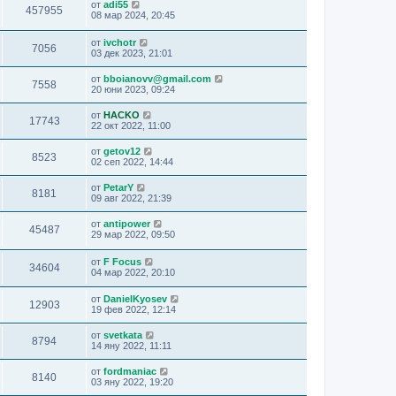
от
adi55
457955
08 мар 2024, 20:45
от
ivchotr
7056
03 дек 2023, 21:01
от
bboianovv@gmail.com
7558
20 юни 2023, 09:24
от
HACKO
17743
22 окт 2022, 11:00
от
getov12
8523
02 сеп 2022, 14:44
от
PetarY
8181
09 авг 2022, 21:39
от
antipower
45487
29 мар 2022, 09:50
от
F Focus
34604
04 мар 2022, 20:10
от
DanielKyosev
12903
19 фев 2022, 12:14
от
svetkata
8794
14 яну 2022, 11:11
от
fordmaniac
8140
03 яну 2022, 19:20