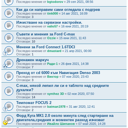
Последно мнение от
bgtodorov
«
29 сеп 2021, 08:56
Как да си направим сами огледала с подгрев
Последно мнение от
tink000
«
14 авг 2021, 16:09
Отговори:
3
Изчистване на сервизни настройки.
Последно мнение от
valio57
«
16 юни 2021, 20:19
Съвети и мнения за Ford C-max
Последно мнение от
Ozzie
«
15 юни 2021, 11:43
Отговори:
10
Менени за Ford Connect 1.6TDCI
Последно мнение от
dmastard
«
21 апр 2021, 00:00
Отговори:
1
Дренажен маркуч
Последно мнение от
Ради-1
«
26 фев 2021, 14:38
Отговори:
7
Преход от cd 6000 към Навигация Denso 2003
Последно мнение от
Виктор
«
07 ное 2020, 23:43
Отговори:
3
C-max, някой лепил ли си е таблото над средните
духалки?
Последно мнение от
synthez 3D
«
02 ное 2020, 07:50
Отговори:
14
Темпомат FOCUS 2
Последно мнение от
batman1978
«
31 авг 2020, 12:41
Отговори:
2
Форд Куга МК1 2.0 около минута след стартиране на
двигатела,средния и моментен разход изчезват
Последно мнение от
Ивайло Шипанов
«
07 май 2020, 14:28