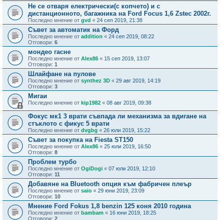
Не се отваря електрически(с копчето) и с
дистанционното, багажника на Fоrd Focus 1,6 Zstec 2002г.
Последно мнение от
gvd
«
24 сеп 2019, 21:38
Съвет за автоматик на Форд
Последно мнение от
addition
«
24 сеп 2019, 08:22
Отговори:
6
мондео гасне
Последно мнение от
Alex86
«
15 сеп 2019, 13:07
Отговори:
1
Шлайфане на пулове
Последно мнение от
synthez 3D
«
29 авг 2019, 14:19
Отговори:
3
Мигаи
Последно мнение от
kip1982
«
08 авг 2019, 09:38
Фокус мк1 3 врати съвпада ли механизма за вдигане на
стъклото с фикус 5 врати
Последно мнение от
dvgbg
«
26 юли 2019, 15:22
Съвет за покупка на Fiesta ST150
Последно мнение от
Alex86
«
25 юли 2019, 16:50
Отговори:
8
Проблем турбо
Последно мнение от
OgiDogi
«
07 юли 2019, 12:10
Отговори:
11
Добавяне на Bluetooth опция към фабричен плеър
Последно мнение от
saio
«
29 юни 2019, 23:09
Отговори:
10
Мнение Ford Fokus 1,8 benzin 125 коня 2010 година
Последно мнение от
bambam
«
16 юни 2019, 18:25
Отговори:
2