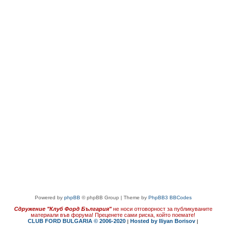
Powered by
phpBB
© phpBB Group | Theme by
PhpBB3 BBCodes
Сдружение "Клуб Форд България"
не носи отговорност за публикуваните
материали във форума!
Преценете сами риска, който поемате!
CLUB FORD BULGARIA © 2006-2020
Hosted by Iliyan Borisov
|
|