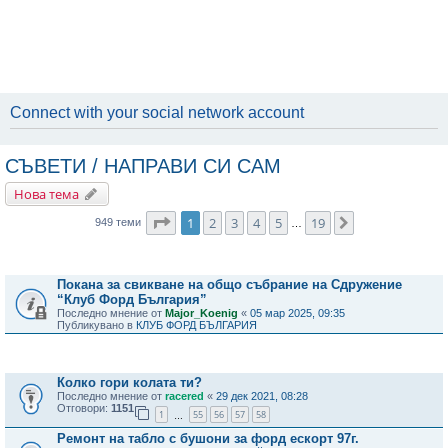
Connect with your social network account
СЪВЕТИ / НАПРАВИ СИ САМ
Нова тема
Страница
1
от
19
1
2
3
4
5
19
Следваща
949 теми
…
Важни съобщения
Покана за свикване на общо събрание на Сдружение
“Клуб Форд България”
Последно мнение от
Major_Koenig
«
05 мар 2025, 09:35
Публикувано в
КЛУБ ФОРД БЪЛГАРИЯ
Теми
Колко гори колата ти?
Последно мнение от
racered
«
29 дек 2021, 08:28
Отговори:
1151
1
55
56
57
58
…
Ремонт на табло с бушони за форд ескорт 97г.