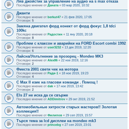
Ляв джойстик за управление на аудио на s max отказа
Последно мнение от
Даната
«
03 мар 2020, 10:32
Джанти
Последно мнение от
berkut47
«
21 фев 2020, 17:05
Отговори:
5
Замяна двигател форд конект от форд фокус 1,8 tdci
100kc
Последно мнение от
Радостин
«
11 яну 2020, 20:18
Отговори:
8
Проблем с клаксон и аварийки на FORD Escort combi 1992
Последно мнение от
user3232
«
13 дек 2019, 12:20
Отговори:
6
Лайсна/Уплътнение за прозорец - Mondeo MK3
Последно мнение от
Alex86
«
22 ное 2019, 12:16
Отговори:
2
Фиеста 2001 свети чек на мотора
Последно мнение от
Ради-1
«
18 ное 2019, 19:23
Отговори:
4
C Max II език на гласови команди . Помощ !
Последно мнение от
dak
«
17 ное 2019, 13:42
Отговори:
2
Els 27 не иска да се свърже
Последно мнение от
ADDimitrov
«
29 окт 2019, 21:52
Автомобильные хитрости старых мастеров!! Золотая
коллекция!!
Последно мнение от
Филипов
«
29 сеп 2019, 15:57
Търся тема зa lcd дисплеи на mondeo mk3
Последно мнение от
princebg
«
27 сеп 2019, 23:01