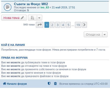
Съвети за Фокус МК2
Последно мнение от
ivo_63
«
21 май 2019, 17:51
Отговори:
5
Нова тема
Страница
1
от
19
1
2
3
4
5
19
Следваща
949 теми
…
Отиди на
КОЙ Е НА ЛИНИЯ
Потребители, разглеждащи този форум: Няма регистрирани потребители и 7 госта
ПРАВА НА ФОРУМА
Вие
не можете
да публикувате теми в този форум
Вие
не можете
да отговаряте на теми в този форум
Вие
не можете
да променяте собствените си мнения в този форум
Вие
не можете
да триете мнения в този форум
Вие
не можете
да прикачвате файлове в този форум
Начало форум
Всички времена са според
UTC+03:00