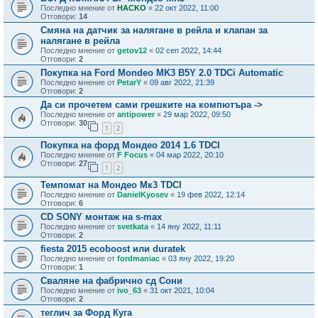
Последно мнение от
HACKO
«
22 окт 2022, 11:00
Отговори:
14
Смяна на датчик за налягане в рейла и клапан за
налягане в рейла
Последно мнение от
getov12
«
02 сеп 2022, 14:44
Отговори:
2
Покупка на Ford Mondeo MK3 B5Y 2.0 TDCi Automatic
Последно мнение от
PetarY
«
09 авг 2022, 21:39
Отговори:
2
Да си прочетем сами грешките на компютъра ->
Последно мнение от
antipower
«
29 мар 2022, 09:50
Отговори:
30
1
2
Покупка на форд Мондео 2014 1.6 TDCI
Последно мнение от
F Focus
«
04 мар 2022, 20:10
Отговори:
27
1
2
Темпомат на Мондео Мк3 TDCI
Последно мнение от
DanielKyosev
«
19 фев 2022, 12:14
Отговори:
6
CD SONY монтаж на s-max
Последно мнение от
svetkata
«
14 яну 2022, 11:11
Отговори:
2
fiesta 2015 ecoboost или duratek
Последно мнение от
fordmaniac
«
03 яну 2022, 19:20
Отговори:
1
Сваляне на фабрично сд Сони
Последно мнение от
ivo_63
«
31 окт 2021, 10:04
Отговори:
2
теглич за Форд Куга