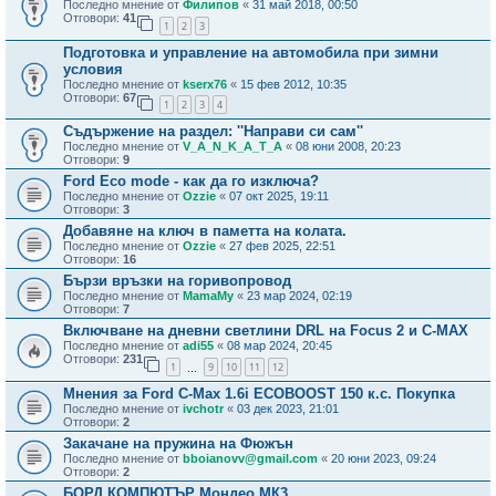
Последно мнение от
Филипов
«
31 май 2018, 00:50
Отговори:
41
1
2
3
Подготовка и управление на автомобила при зимни
условия
Последно мнение от
kserx76
«
15 фев 2012, 10:35
Отговори:
67
1
2
3
4
Съдържение на раздел: ''Направи си сам''
Последно мнение от
V_A_N_K_A_T_A
«
08 юни 2008, 20:23
Отговори:
9
Ford Eco mode - как да го изключа?
Последно мнение от
Ozzie
«
07 окт 2025, 19:11
Отговори:
3
Добавяне на ключ в паметта на колата.
Последно мнение от
Ozzie
«
27 фев 2025, 22:51
Отговори:
16
Бързи връзки на горивопровод
Последно мнение от
MamaMy
«
23 мар 2024, 02:19
Отговори:
7
Включване на дневни светлини DRL на Focus 2 и C-MAX
Последно мнение от
adi55
«
08 мар 2024, 20:45
Отговори:
231
1
9
10
11
12
…
Мнения за Ford C-Max 1.6i ECOBOOST 150 к.с. Покупка
Последно мнение от
ivchotr
«
03 дек 2023, 21:01
Отговори:
2
Закачане на пружина на Фюжън
Последно мнение от
bboianovv@gmail.com
«
20 юни 2023, 09:24
Отговори:
2
БОРД КОМПЮТЪР Мондео МК3