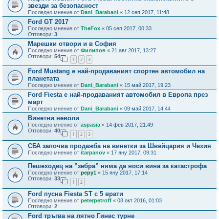
звезди за безопасност
Последно мнение от
Dani_Barabani
«
12 сеп 2017, 11:48
Ford GT 2017
Последно мнение от
TheFox
«
05 сеп 2017, 00:33
Отговори:
3
Марешки отвори и в София
Последно мнение от
Филипов
«
21 авг 2017, 13:27
Отговори:
54
1
2
3
Ford Mustang е най-продаваният спортен автомобил на
планетата
Последно мнение от
Dani_Barabani
«
15 май 2017, 19:23
Ford Fiesta е най-продаваният автомобил в Европа през
март
Последно мнение от
Dani_Barabani
«
09 май 2017, 14:44
Винетни неволи
Последно мнение от
aspasia
«
14 фев 2017, 21:49
Отговори:
40
1
2
3
СБА започва продажба на винетки за Швейцария и Чехия
Последно мнение от
itarpanov
«
17 яну 2017, 09:31
Пешеходец на ”зебра” няма да носи вина за катастрофа
Последно мнение от
pepy1
«
15 яну 2017, 17:14
Отговори:
33
1
2
Ford пусна Fiesta ST с 5 врати
Последно мнение от
peterpetroff
«
08 окт 2016, 01:03
Отговори:
2
Ford тръгва на лятно Гинес турне