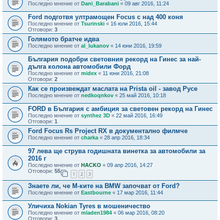
Последно мнение от
Dani_Barabani
«
09 авг 2016, 11:24
Ford подготвя ултрамощен Focus с над 400 коня
Последно мнение от
Tsurinski
«
16 юли 2016, 15:44
Отговори:
3
Голямото братче идва
Последно мнение от
al_lukanov
«
14 юни 2016, 19:59
България подобри световния рекорд на Гинес за най-
дълга колона автомобили Форд
Последно мнение от
midex
«
11 юни 2016, 21:08
Отговори:
2
Как се произвеждат маслата на Prista oil - завод Русе
Последно мнение от
nedkoqnkov
«
25 май 2016, 10:18
FORD в България с амбиция за световен рекорд на Гинес
Последно мнение от
synthez 3D
«
22 май 2016, 16:49
Отговори:
1
Ford Focus Rs Project RX в документално филмче
Последно мнение от
charka
«
28 апр 2016, 18:34
97 лева ще струва годишната винетка за автомобили за
2016 г
Последно мнение от
HACKO
«
09 апр 2016, 14:27
Отговори:
55
1
2
3
Знаете ли, че М-ките на BMW започват от Ford?
Последно мнение от
Eastbourne
«
17 мар 2016, 11:44
Уличиха Nokian Tyres в мошеничество
Последно мнение от
mladen1984
«
06 мар 2016, 08:20
Отговори:
3