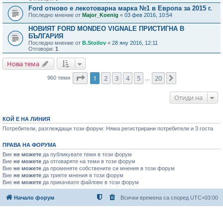
Ford отново е лекотоварна марка №1 в Европа за 2015 г.
Последно мнение от
Major_Koenig
«
03 фев 2016, 10:54
НОВИЯТ FORD MONDEO VIGNALE ПРИСТИГНА В
БЪЛГАРИЯ
Последно мнение от
B.Stoilov
«
28 яну 2016, 12:11
Отговори:
1
Нова тема
Страница
1
от
20
1
2
3
4
5
20
Следваща
960 теми
…
Отиди на
КОЙ Е НА ЛИНИЯ
Потребители, разглеждащи този форум: Няма регистрирани потребители и 3 госта
ПРАВА НА ФОРУМА
Вие
не можете
да публикувате теми в този форум
Вие
не можете
да отговаряте на теми в този форум
Вие
не можете
да променяте собствените си мнения в този форум
Вие
не можете
да триете мнения в този форум
Вие
не можете
да прикачвате файлове в този форум
Начало форум
Всички времена са според
UTC+03:00