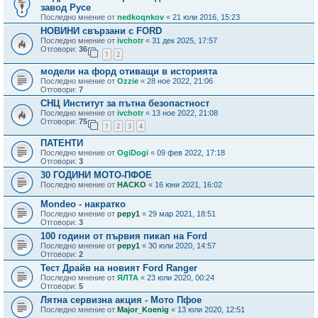
завод Русе
Последно мнение от
nedkoqnkov
«
21 юли 2016, 15:23
НОВИНИ свързани с FORD
Последно мнение от
ivchotr
«
31 дек 2025, 17:57
Отговори:
36
1
2
модели на форд отиващи в историята
Последно мнение от
Ozzie
«
28 ное 2022, 21:06
Отговори:
7
СНЦ Институт за пътна безопастност
Последно мнение от
ivchotr
«
13 ное 2022, 21:08
Отговори:
75
1
2
3
4
ПАТЕНТИ
Последно мнение от
OgiDogi
«
09 фев 2022, 17:18
Отговори:
3
30 ГОДИНИ МОТО-ПФОЕ
Последно мнение от
HACKO
«
16 юни 2021, 16:02
Mondeo - накратко
Последно мнение от
pepy1
«
29 мар 2021, 18:51
Отговори:
3
100 години от първия пикап на Ford
Последно мнение от
pepy1
«
30 юли 2020, 14:57
Отговори:
2
Тест Драйв на новият Ford Ranger
Последно мнение от
ЯЛТА
«
23 юли 2020, 00:24
Отговори:
5
Лятна сервизна акция - Мото Пфое
Последно мнение от
Major_Koenig
«
13 юли 2020, 12:51