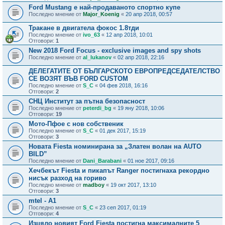
Ford Mustang е най-продаваното спортно купе
Последно мнение от
Major_Koenig
«
20 апр 2018, 00:57
Тракане в двигатела фокос 1.8тди
Последно мнение от
ivo_63
«
12 апр 2018, 10:01
Отговори:
1
New 2018 Ford Focus - exclusive images and spy shots
Последно мнение от
al_lukanov
«
02 апр 2018, 22:16
ДЕЛЕГАТИТЕ ОТ БЪЛГАРСКОТО ЕВРОПРЕДСЕДАТЕЛСТВО
СЕ ВОЗЯТ ВЪВ FORD CUSTOM
Последно мнение от
S_C
«
04 фев 2018, 16:16
Отговори:
2
СНЦ Институт за пътна безопасност
Последно мнение от
peterdi_bg
«
19 яну 2018, 10:06
Отговори:
19
Мото-Пфое с нов собственик
Последно мнение от
S_C
«
01 дек 2017, 15:19
Отговори:
3
Новата Fiesta номиниранa за „Златен волан на AUTO
BILD”
Последно мнение от
Dani_Barabani
«
01 ное 2017, 09:16
Хечбекът Fiesta и пикапът Ranger постигнаха рекордно
нисък разход на гориво
Последно мнение от
madboy
«
19 окт 2017, 13:10
Отговори:
3
mtel - A1
Последно мнение от
S_C
«
23 сеп 2017, 01:19
Отговори:
4
Изцяло новият Ford Fiesta постигна максималните 5