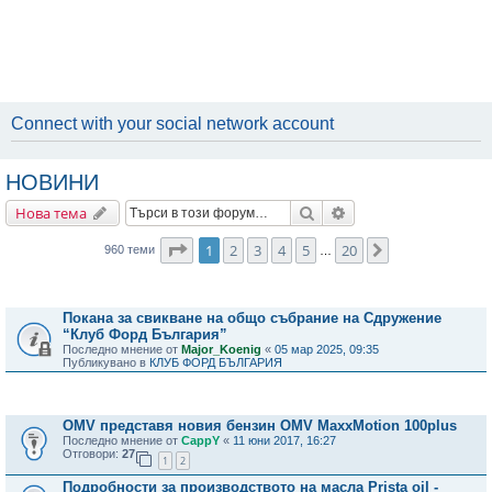
Connect with your social network account
НОВИНИ
Търсене
Разширено търсене
Нова тема
Страница
1
от
20
1
2
3
4
5
20
Следваща
960 теми
…
Важни съобщения
Покана за свикване на общо събрание на Сдружение
“Клуб Форд България”
Последно мнение от
Major_Koenig
«
05 мар 2025, 09:35
Публикувано в
КЛУБ ФОРД БЪЛГАРИЯ
Теми
OMV представя новия бензин OMV MaxxMotion 100plus
Последно мнение от
CappY
«
11 юни 2017, 16:27
Отговори:
27
1
2
Подробности за производството на масла Prista oil -