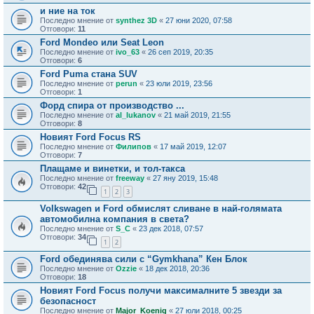
и ние на ток
Последно мнение от
synthez 3D
«
27 юни 2020, 07:58
Отговори:
11
Ford Mondeo или Seat Leon
Последно мнение от
ivo_63
«
26 сеп 2019, 20:35
Отговори:
6
Ford Puma стана SUV
Последно мнение от
perun
«
23 юли 2019, 23:56
Отговори:
1
Форд спира от производство ...
Последно мнение от
al_lukanov
«
21 май 2019, 21:55
Отговори:
8
Новият Ford Focus RS
Последно мнение от
Филипов
«
17 май 2019, 12:07
Отговори:
7
Плащаме и винетки, и тол-такса
Последно мнение от
freeway
«
27 яну 2019, 15:48
Отговори:
42
1
2
3
Volkswagen и Ford обмислят сливане в най-голямата
автомобилна компания в света?
Последно мнение от
S_C
«
23 дек 2018, 07:57
Отговори:
34
1
2
Ford обединява сили с “Gymkhana” Кен Блок
Последно мнение от
Ozzie
«
18 дек 2018, 20:36
Отговори:
18
Новият Ford Focus получи максималните 5 звезди за
безопасност
Последно мнение от
Major_Koenig
«
27 юли 2018, 00:25