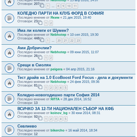
Отговори:
207
1
8
9
10
11
…
КОЛЕДНО ПАРТИ НА КЛУБ ФОРД В СОФИЯ!
Последно мнение от
Яким
«
21 дек 2015, 19:40
Отговори:
23
1
2
Има ли колеги от Шумен?
Последно мнение от
Nebhotep
«
10 сеп 2015, 19:30
Отговори:
448
1
20
21
22
23
…
Ами Добричлии?
Последно мнение от
Nebhotep
«
09 юни 2015, 11:07
Отговори:
26
1
2
Срещи в Смолян
Последно мнение от
peigera
«
04 апр 2015, 21:16
Тест драйв на 1.0 EcoBoost Ford Focus - дела и документи
Последно мнение от
Nebhotep
«
24 фев 2015, 09:36
Отговори:
81
1
2
3
4
5
Коледно-новогодишно парти София 2014
Последно мнение от
ЯЛТА
«
28 дек 2014, 16:52
Отговори:
13
ВСИЧКО ЗА 12-ТИ НАЦИОНАЛЕН СЪБОР НА КФБ
Последно мнение от
koinov_bg
«
30 юни 2014, 08:31
Отговори:
92
1
2
3
4
5
Севлиево
Последно мнение от
bikercho
«
16 май 2014, 18:34
Отговори:
12