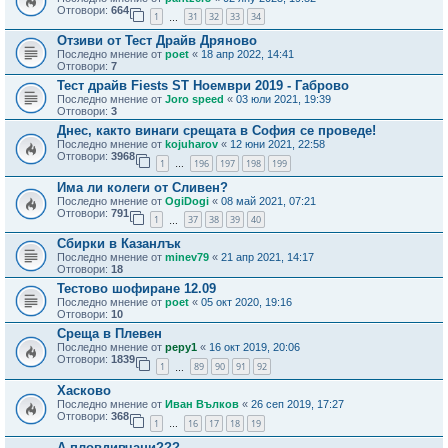
Отговори:
664
1
31
32
33
34
…
Отзиви от Тест Драйв Дряново
Последно мнение от
poet
«
18 апр 2022, 14:41
Отговори:
7
Тест драйв Fiests ST Ноември 2019 - Габрово
Последно мнение от
Joro speed
«
03 юли 2021, 19:39
Отговори:
3
Днес, както винаги срещата в София се проведе!
Последно мнение от
kojuharov
«
12 юни 2021, 22:58
Отговори:
3968
1
196
197
198
199
…
Има ли колеги от Сливен?
Последно мнение от
OgiDogi
«
08 май 2021, 07:21
Отговори:
791
1
37
38
39
40
…
Сбирки в Казанлък
Последно мнение от
minev79
«
21 апр 2021, 14:17
Отговори:
18
Тестово шофиране 12.09
Последно мнение от
poet
«
05 окт 2020, 19:16
Отговори:
10
Среща в Плевен
Последно мнение от
pepy1
«
16 окт 2019, 20:06
Отговори:
1839
1
89
90
91
92
…
Хасково
Последно мнение от
Иван Вълков
«
26 сеп 2019, 17:27
Отговори:
368
1
16
17
18
19
…
А пловдивчани???