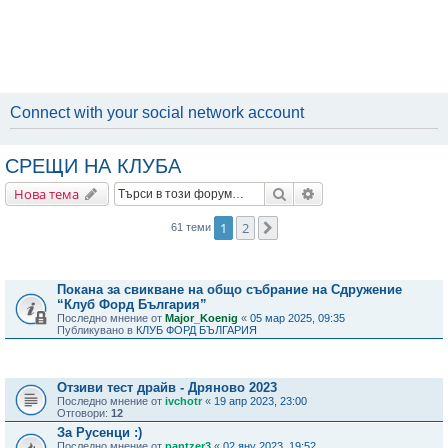
Connect with your social network account
СРЕЩИ НА КЛУБА
Търсене
Разширено търсене
Нова тема
1
2
Следваща
61 теми
Важни съобщения
Покана за свикване на общо събрание на Сдружение
“Клуб Форд България”
Последно мнение от
Major_Koenig
«
05 мар 2025, 09:35
Публикувано в
КЛУБ ФОРД БЪЛГАРИЯ
Теми
Отзиви тест драйв - Дряново 2023
Последно мнение от
ivchotr
«
19 апр 2023, 23:00
Отговори:
12
За Русенци :)
Последно мнение от
pantzer3
«
02 яну 2023, 19:52