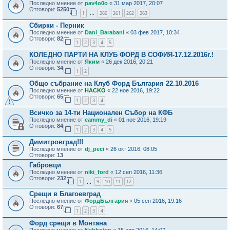
Последно мнение от
pav4o0o
«
31 мар 2017, 20:07
Отговори:
5250
1
260
261
262
263
…
Сбирки - Перник
Последно мнение от
Dani_Barabani
«
03 фев 2017, 10:34
Отговори:
82
1
2
3
4
5
КОЛЕДНО ПАРТИ НА КЛУБ ФОРД В СОФИЯ-17.12.2016г.!
Последно мнение от
Яким
«
26 дек 2016, 20:21
Отговори:
34
1
2
Общо събрание на Клуб Форд България 22.10.2016
Последно мнение от
HACKO
«
22 ное 2016, 19:22
Отговори:
65
1
2
3
4
Всичко за 14-ти Национален Събор на КФБ
Последно мнение от
cammy_di
«
01 ное 2016, 19:19
Отговори:
84
1
2
3
4
5
Димитровград!!!
Последно мнение от
dj_peci
«
26 окт 2016, 08:05
Отговори:
13
Габровци
Последно мнение от
niki_ford
«
12 сеп 2016, 11:36
Отговори:
232
1
9
10
11
12
…
Срещи в Благоевград
Последно мнение от
ФордБългария
«
05 сеп 2016, 19:16
Отговори:
67
1
2
3
4
Форд срещи в Монтана
Последно мнение от
Nebhotep
«
15 апр 2016, 14:07