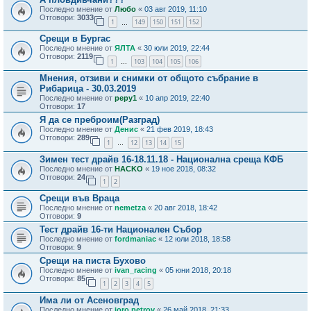
Последно мнение от
Любо
«
03 авг 2019, 11:10
Отговори:
3033
1
149
150
151
152
…
Срещи в Бургас
Последно мнение от
ЯЛТА
«
30 юли 2019, 22:44
Отговори:
2119
1
103
104
105
106
…
Мнения, отзиви и снимки от общото събрание в
Рибарица - 30.03.2019
Последно мнение от
pepy1
«
10 апр 2019, 22:40
Отговори:
17
Я да се преброим(Разград)
Последно мнение от
Денис
«
21 фев 2019, 18:43
Отговори:
289
1
12
13
14
15
…
Зимен тест драйв 16-18.11.18 - Национална среща КФБ
Последно мнение от
HACKO
«
19 ное 2018, 08:32
Отговори:
24
1
2
Срещи във Враца
Последно мнение от
nemetza
«
20 авг 2018, 18:42
Отговори:
9
Тест драйв 16-ти Национален Събор
Последно мнение от
fordmaniac
«
12 юли 2018, 18:58
Отговори:
9
Срещи на писта Бухово
Последно мнение от
ivan_racing
«
05 юни 2018, 20:18
Отговори:
85
1
2
3
4
5
Има ли от Асеновград
Последно мнение от
joro petrov
«
26 май 2018, 21:33