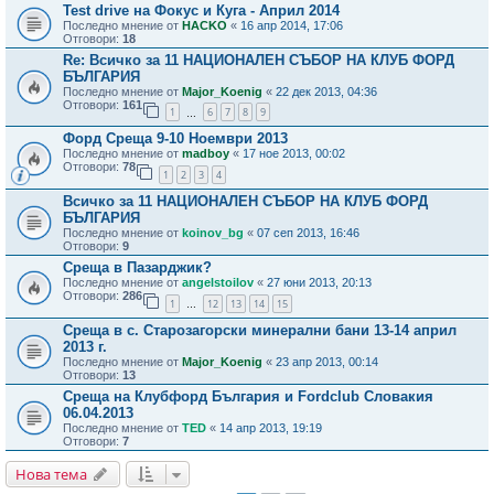
Test drive на Фокус и Куга - Април 2014
Последно мнение от
HACKO
«
16 апр 2014, 17:06
Отговори:
18
Re: Всичко за 11 НАЦИОНАЛЕН СЪБОР НА КЛУБ ФОРД
БЪЛГАРИЯ
Последно мнение от
Major_Koenig
«
22 дек 2013, 04:36
Отговори:
161
1
6
7
8
9
…
Форд Среща 9-10 Ноември 2013
Последно мнение от
madboy
«
17 ное 2013, 00:02
Отговори:
78
1
2
3
4
Всичко за 11 НАЦИОНАЛЕН СЪБОР НА КЛУБ ФОРД
БЪЛГАРИЯ
Последно мнение от
koinov_bg
«
07 сеп 2013, 16:46
Отговори:
9
Среща в Пазарджик?
Последно мнение от
angelstoilov
«
27 юни 2013, 20:13
Отговори:
286
1
12
13
14
15
…
Среща в с. Старозагорски минерални бани 13-14 април
2013 г.
Последно мнение от
Major_Koenig
«
23 апр 2013, 00:14
Отговори:
13
Среща на Клубфорд България и Fordclub Словакия
06.04.2013
Последно мнение от
TED
«
14 апр 2013, 19:19
Отговори:
7
Нова тема