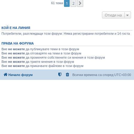
1
2
Следваща
61 теми
Отиди на
КОЙ Е НА ЛИНИЯ
Потребители, разглеждащи този форум: Няма регистрирани потребители и 14 госта
ПРАВА НА ФОРУМА
Вие
не можете
да публикувате теми в този форум
Вие
не можете
да отговаряте на теми в този форум
Вие
не можете
да променяте собствените си мнения в този форум
Вие
не можете
да триете мнения в този форум
Вие
не можете
да прикачвате файлове в този форум
Начало форум
Всички времена са според
UTC+03:00