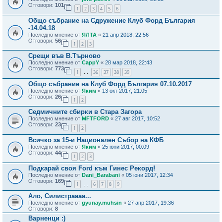
Отговори:
101
1
2
3
4
5
6
Общо събрание на Сдружение Клуб Форд България
-14.04.18
Последно мнение от
ЯЛТА
«
21 апр 2018, 22:56
Отговори:
56
1
2
3
Срещи във В.Търново
Последно мнение от
CappY
«
28 мар 2018, 22:43
Отговори:
773
1
36
37
38
39
…
Общо събрание на Клуб Форд България 07.10.2017
Последно мнение от
Яким
«
13 окт 2017, 21:05
Отговори:
26
1
2
Седмичните сбирки в Стара Загора
Последно мнение от
MFTFORD
«
27 авг 2017, 10:52
Отговори:
23
1
2
Всичко за 15-и Национален Събор на КФБ
Последно мнение от
Яким
«
25 юни 2017, 00:09
Отговори:
44
1
2
3
Подкарай своя Ford към Гинес Рекорд!
Последно мнение от
Dani_Barabani
«
05 юни 2017, 12:34
Отговори:
169
1
6
7
8
9
…
Ало, Силистраааа...
Последно мнение от
gyunay.muhsin
«
27 апр 2017, 19:36
Отговори:
8
Варненци :)