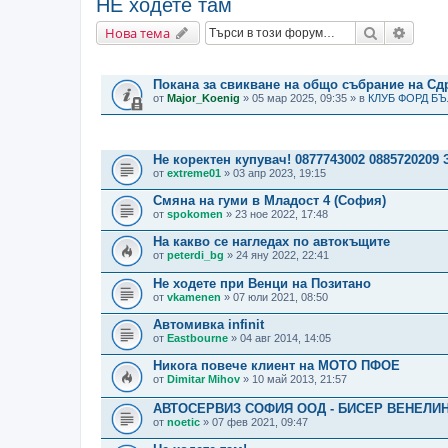
НЕ ходете там
Търсене
Разши
Нова тема
ВАЖНИ СЪОБЩЕНИЯ
Покана за свикване на общо събрание на С
от
Major_Koenig
» 05 мар 2025, 09:35 » в
КЛУБ ФОРД Б
ТЕМИ
Не коректен купувач! 0877743002 0885720209 
от
extreme01
» 03 апр 2023, 19:15
Смяна на гуми в Младост 4 (София)
от
spokomen
» 23 ное 2022, 17:48
На какво се нагледах по автокъщите
от
peterdi_bg
» 24 яну 2022, 22:41
Не ходете при Венци на Позитано
от
vkamenen
» 07 юли 2021, 08:50
Автомивка infinit
от
Eastbourne
» 04 авг 2014, 14:05
Никога повече клиент на МОТО ПФОЕ
от
Dimitar Mihov
» 10 май 2013, 21:57
АВТОСЕРВИЗ СОФИЯ ООД - БИСЕР ВЕНЕЛИ
от
noetic
» 07 фев 2021, 09:47