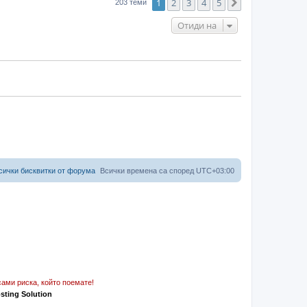
1
2
3
4
5
Следваща
203 теми
Отиди на
сички бисквитки от форума
Всички времена са според
UTC+03:00
ами риска, който поемате!
osting Solution