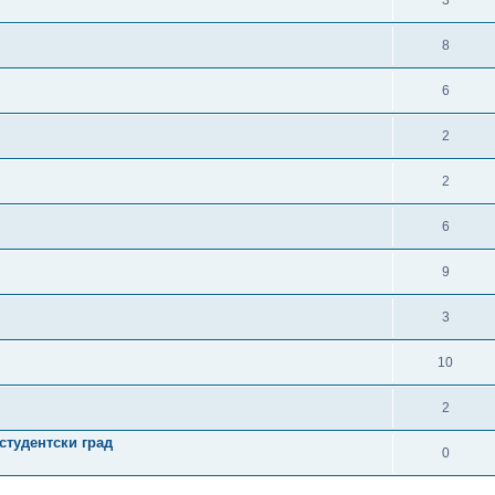
3
8
6
2
2
6
9
3
10
2
студентски град
0