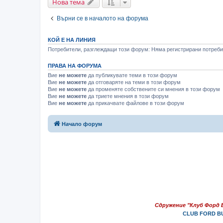
Нова тема
Върни се в началото на форума
КОЙ Е НА ЛИНИЯ
Потребители, разглеждащи този форум: Няма регистрирани потребит
ПРАВА НА ФОРУМА
Вие
не можете
да публикувате теми в този форум
Вие
не можете
да отговаряте на теми в този форум
Вие
не можете
да променяте собствените си мнения в този форум
Вие
не можете
да триете мнения в този форум
Вие
не можете
да прикачвате файлове в този форум
Начало форум
Сдружение "Клуб Форд 
CLUB FORD BU