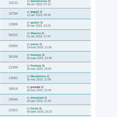
от
danielconev
10133
28 окт 2020, 07:13
от
pepy1
18784
12 авг 2019, 09:36
от
gpdzh
12689
05 авг 2019, 23:23
от
Фиеста
58255
01 авг 2019, 17:47
от
perun
25850
19 юли 2019, 21:50
от
freeway
38188
05 мар 2019, 19:38
от
freeway
21568
30 яну 2019, 19:53
от
Mondeicho
13692
30 яну 2019, 11:59
от
poroka
18919
26 яну 2019, 14:44
от
dmastard
20048
09 дек 2018, 21:34
от
Ozzie
22923
08 фев 2018, 23:23