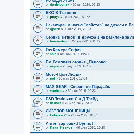
Не ходете там!
от
danielconev
» 28 окт 2020, 07:13
EKO В Търново
от
pepy1
» 10 авг 2019, 07:55
Некадърен и нагъл "майстор" на дизели в Пе
от
gpdzh
» 05 авг 2019, 23:23
Сервиз 'Петков" в Дружба 1 на разклона за л
от
terminatoro
» 27 юли 2010, 11:12
Газ Комерс София
от
saio
» 09 юли 2019, 10:33
Ем Комплект сервиз „Павлово“
от
urgan
» 23 яну 2013, 12:15
Мото-Пфое Люлин
от
red
» 16 май 2017, 17:04
MAX GEAR - София, до Парадайс
от
vtodorov
» 30 сеп 2018, 00:23
D&D Trade или Д и Д Трейд
от
thenoh
» 21 мар 2017, 23:03
ДИЗЕЛОР МОШЕНИЦИ
от
Lukanov73
» 26 авг 2016, 01:29
Антон кар,ради,Перник !!!
от
Иван_Иванов
» 06 фев 2018, 20:20