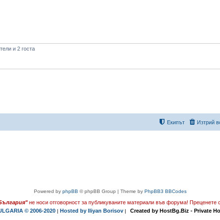
ели и 2 госта
Екипът
Изтрий в
Powered by
phpBB
© phpBB Group | Theme by
PhpBB3 BBCodes
България"
не носи отговорност за публикуваните материали във форума!
Преценете с
LGARIA © 2006-2020
Hosted by Iliyan Borisov
Created by HostBg.Biz - Private H
|
|