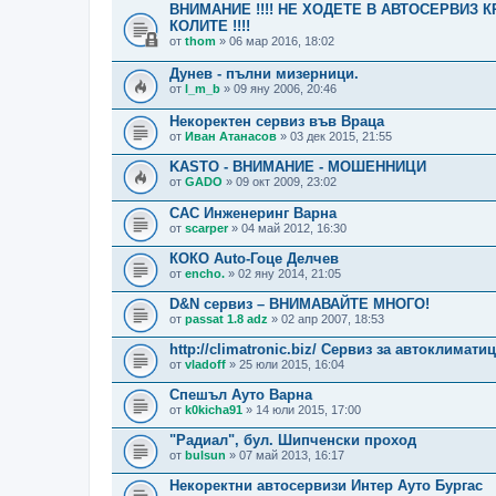
ВНИМАНИЕ !!!! НЕ ХОДЕТЕ В АВТОСЕРВИЗ 
КОЛИТЕ !!!!
от
thom
» 06 мар 2016, 18:02
Дунев - пълни мизерници.
от
l_m_b
» 09 яну 2006, 20:46
Некоректен сервиз във Враца
от
Иван Атанасов
» 03 дек 2015, 21:55
KASTO - ВНИМАНИЕ - МОШЕННИЦИ
от
GADO
» 09 окт 2009, 23:02
САС Инженеринг Варна
от
scarper
» 04 май 2012, 16:30
КОКО Аuto-Гоце Делчев
от
encho.
» 02 яну 2014, 21:05
D&N сервиз – ВНИМАВАЙТЕ МНОГО!
от
passat 1.8 adz
» 02 апр 2007, 18:53
http://climatronic.biz/ Сервиз за автоклимат
от
vladoff
» 25 юли 2015, 16:04
Спешъл Ауто Варна
от
k0kicha91
» 14 юли 2015, 17:00
"Радиал", бул. Шипченски проход
от
bulsun
» 07 май 2013, 16:17
Некоректни автосервизи Интер Ауто Бургас