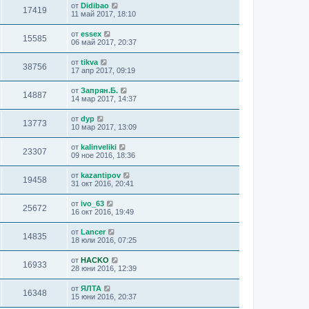
от
Didibao
17419
11 май 2017, 18:10
от
essex
15585
06 май 2017, 20:37
от
tikva
38756
17 апр 2017, 09:19
от
Запрян.Б.
14887
14 мар 2017, 14:37
от
dyp
13773
10 мар 2017, 13:09
от
kalinveliki
23307
09 ное 2016, 18:36
от
kazantipov
19458
31 окт 2016, 20:41
от
ivo_63
25672
16 окт 2016, 19:49
от
Lancer
14835
18 юли 2016, 07:25
от
HACKO
16933
28 юни 2016, 12:39
от
ЯЛТА
16348
15 юни 2016, 20:37