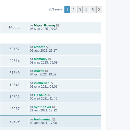
1
2
3
4
5
Следваща
203 теми
ПРЕГЛЕЖДАНИЯ
ПОСЛЕДНО МНЕНИЕ
от
Major_Koenig
146860
05 мар 2025, 09:35
ПРЕГЛЕЖДАНИЯ
ПОСЛЕДНО МНЕНИЕ
от
ivchotr
59167
03 апр 2023, 23:17
от
MamaMy
22614
09 мар 2023, 03:09
от
Alex86
51648
04 окт 2022, 19:52
от
vkamenen
13641
09 юли 2021, 09:08
от
F Focus
13632
06 май 2021, 11:45
от
synthez 3D
48267
21 апр 2021, 17:12
от
fordmaniac
20969
02 апр 2021, 17:06