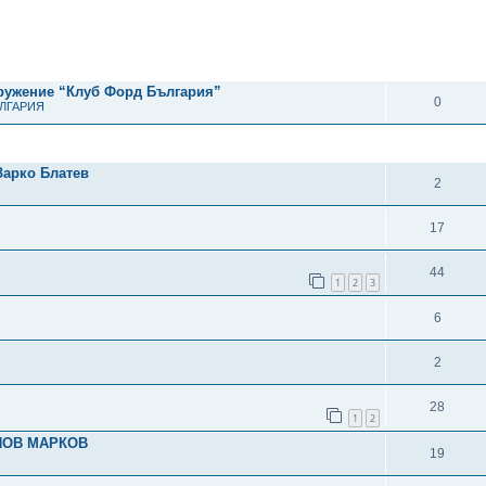
рено търсене
ОТГОВОРИ
дружение “Клуб Форд България”
0
ЪЛГАРИЯ
ОТГОВОРИ
Зарко Блатев
2
17
44
1
2
3
6
2
28
1
2
НОВ МАРКОВ
19