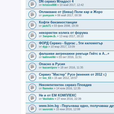
DN сервиз Младост 4
от
hristov008
» 10 май 2017, 12:42
Оплакване от (бивш) Поли кар и Жоро
от
yumyum
» 06 май 2017, 00:38
Кофти бензиностанции
от
jack71
» 03 фев 2008, 19:39
некоректен колега от форума
от
Запрян.Б.
» 13 мар 2017, 18:10
ФОРД Сервиз - Бургас , 5ти километър
от
dyp
» 10 мар 2017, 13:09
фалшиви ангренажни ремъци Гейтс в А...+
от
kalinveliki
» 03 окт 2016, 11:51
Опасно в Русия
от
kazantipov
» 18 окт 2016, 11:35
Сервиз "Мастер" Русе (мнения от 2012 г.)
от
ivo_63
» 15 авг 2012, 18:57
Некомпетентен сервиз Пловдив
от
flamekn
» 14 юли 2016, 12:35
Не и от ЕМ КОМПЛЕКС
от
Vasilakis
» 27 юни 2016, 22:39
www.bim.bg - Поръчваш едно, получаваш др
от
iavorski
» 15 юни 2016, 12:08