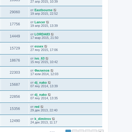
16983
27 апр 2015, 10:39
от
Eastbourne
29060
19 апр 2015, 22:52
от
Lancer
17756
19 апр 2015, 13:39
от
LORDA83
14449
17 мар 2015, 21:50
от
essex
15729
27 яну 2015, 17:06
от
ivo_63
18676
15 яну 2015, 10:42
от
Филипов
22303
17 юли 2014, 12:03
от
dj_nako
15687
07 яну 2014, 13:39
от
dj_nako
22856
07 яну 2014, 13:35
от
red
15356
29 дек 2013, 22:40
от
k_dimitrov
12490
24 дек 2013, 11:17