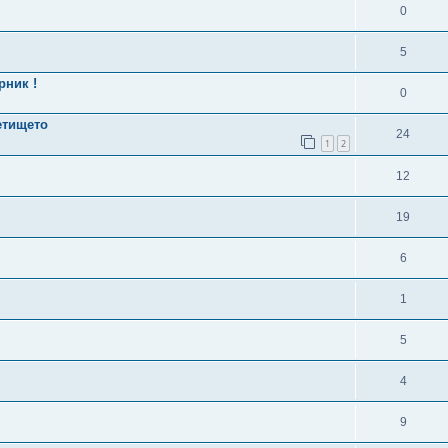
0
5
рник !
0
етището
24
1
2
12
19
6
1
5
4
9