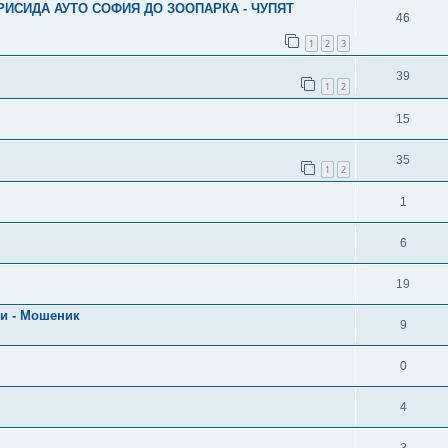
КРИСИДА АУТО СОФИЯ ДО ЗООПАРКА - ЧУПЯТ
46
1
2
3
39
1
2
15
35
1
2
1
6
19
ици - Мошеник
9
0
4