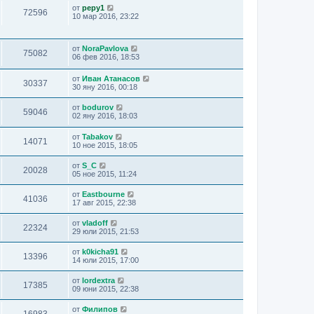
от
pepy1
72596
10 мар 2016, 23:22
от
NoraPavlova
75082
06 фев 2016, 18:53
от
Иван Атанасов
30337
30 яну 2016, 00:18
от
bodurov
59046
02 яну 2016, 18:03
от
Tabakov
14071
10 ное 2015, 18:05
от
S_C
20028
05 ное 2015, 11:24
от
Eastbourne
41036
17 авг 2015, 22:38
от
vladoff
22324
29 юли 2015, 21:53
от
k0kicha91
13396
14 юли 2015, 17:00
от
lordextra
17385
09 юни 2015, 22:38
от
Филипов