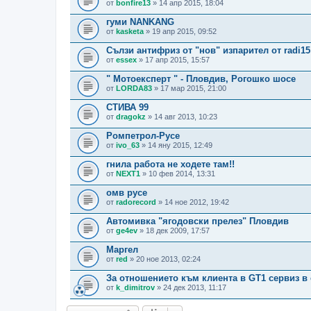
от
bonfire13
» 14 апр 2015, 18:04
гуми NANKANG
от
kasketa
» 19 апр 2015, 09:52
Сълзи антифриз от "нов" изпарител от radi15
от
essex
» 17 апр 2015, 15:57
" Мотоексперт " - Пловдив, Рогошко шосе
от
LORDA83
» 17 мар 2015, 21:00
СТИВА 99
от
dragokz
» 14 авг 2013, 10:23
Ромпетрол-Русе
от
ivo_63
» 14 яну 2015, 12:49
гнила работа не ходете там!!
от
NEXT1
» 10 фев 2014, 13:31
омв русе
от
radorecord
» 14 ное 2012, 19:42
Автомивка "ягодовски прелез" Пловдив
от
ge4ev
» 18 дек 2009, 17:57
Маргел
от
red
» 20 ное 2013, 02:24
За отношението към клиента в GT1 сервиз в 
от
k_dimitrov
» 24 дек 2013, 11:17