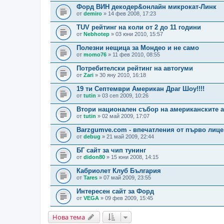
Форд ВИН декодер&онлайн микрокат-Линк
от
demiro
» 14 фев 2008, 17:23
TUV рейтинг на коли от 2 до 11 години
от
Nebhotep
» 03 юни 2010, 15:57
Полезни нещица за Мондео и не само
от
momo76
» 11 фев 2010, 08:55
Потребителски рейтинг на автогуми
от
Zari
» 30 яну 2010, 16:18
19 ти Септември Американ Драг Шоу!!!!
от
tutin
» 03 сеп 2009, 10:26
Втори национален събор на американските а
от
tutin
» 02 май 2009, 17:07
Barzgumve.com - впечатления от първо лице
от
debug
» 21 май 2009, 22:44
БГ сайт за чип тунинг
от
didon80
» 15 юни 2008, 14:15
Кабриолет Клуб България
от
Tares
» 07 май 2009, 23:55
Интересен сайт за Форд
от
VEGA
» 09 фев 2009, 15:45
Нова тема