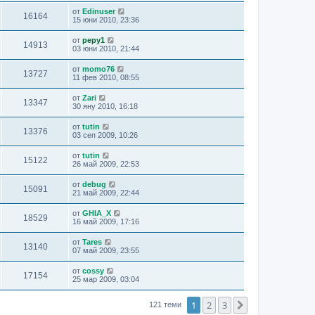
от
Edinuser
16164
15 юни 2010, 23:36
от
pepy1
14913
03 юни 2010, 21:44
от
momo76
13727
11 фев 2010, 08:55
от
Zari
13347
30 яну 2010, 16:18
от
tutin
13376
03 сеп 2009, 10:26
от
tutin
15122
26 май 2009, 22:53
от
debug
15091
21 май 2009, 22:44
от
GHIA_X
18529
16 май 2009, 17:16
от
Tares
13140
07 май 2009, 23:55
от
cossy
17154
25 мар 2009, 03:04
1
2
3
Следваща
121 теми