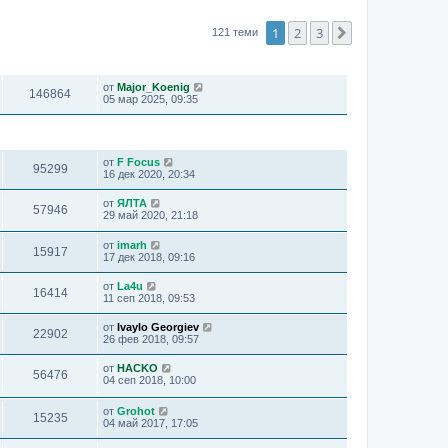
1
2
3
Следваща
121 теми
ПРЕГЛЕЖДАНИЯ
ПОСЛЕДНО МНЕНИЕ
от
Major_Koenig
146864
05 мар 2025, 09:35
ПРЕГЛЕЖДАНИЯ
ПОСЛЕДНО МНЕНИЕ
от
F Focus
95299
16 дек 2020, 20:34
от
ЯЛТА
57946
29 май 2020, 21:18
от
imarh
15917
17 дек 2018, 09:16
от
La4u
16414
11 сеп 2018, 09:53
от
Ivaylo Georgiev
22902
26 фев 2018, 09:57
от
HACKO
56476
04 сеп 2018, 10:00
от
Grohot
15235
04 май 2017, 17:05