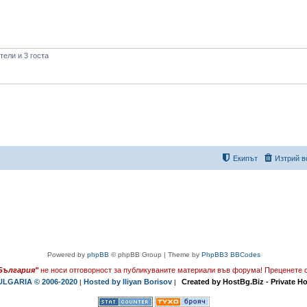
ели и 3 госта
Екипът
Изтрий в
Powered by
phpBB
© phpBB Group | Theme by
PhpBB3 BBCodes
България"
не носи отговорност за публикуваните материали във форума!
Преценете с
LGARIA © 2006-2020
Hosted by Iliyan Borisov
Created by HostBg.Biz - Private H
|
|