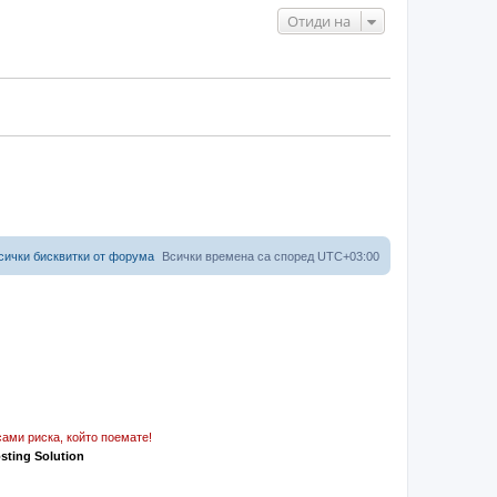
Отиди на
сички бисквитки от форума
Всички времена са според
UTC+03:00
ами риска, който поемате!
osting Solution