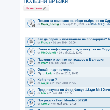
ПОЛЕЗНИ ВРЪЗКИ
Нова тема
ВАЖНИ СЪОБЩЕНИЯ
Покана за свикване на общо събрание на С
от
Major_Koenig
» 05 мар 2025, 09:35 » в
КЛУБ ФОРД Б
ТЕМИ
Как да спрем изпотяването на прозорците? /
от
Frunze
» 01 дек 2014, 20:06
Съвет и информация преди покупка на Фор
от
MinDVizioN
» 19 май 2019, 12:00
Паркинги и зоните по градове в България
от
imarh
» 02 дек 2018, 15:01
Онлайн парт номера
от
La4u
» 10 сеп 2018, 10:53
Кой е този ?
от
ivo_63
» 23 фев 2018, 20:25
Пред покупка на Форд Фокус 1.8тди Мк1 Хеч
от
baiv
» 25 окт 2017, 12:55
Покупка на Ford Mondeo ST220
от
Grohot
» 04 май 2017, 17:05