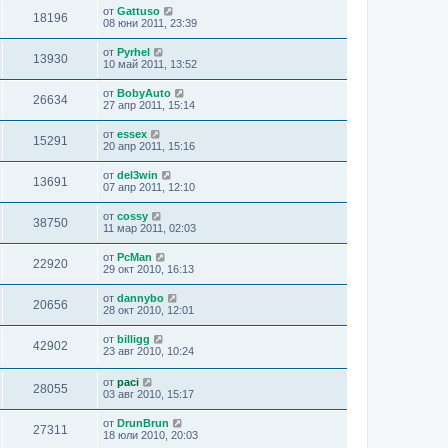
от
Gattuso
18196
08 юни 2011, 23:39
от
Pyrhel
13930
10 май 2011, 13:52
от
BobyAuto
26634
27 апр 2011, 15:14
от
essex
15291
20 апр 2011, 15:16
от
del3win
13691
07 апр 2011, 12:10
от
cossy
38750
11 мар 2011, 02:03
от
PcMan
22920
29 окт 2010, 16:13
от
dannybo
20656
28 окт 2010, 12:01
от
billigg
42902
23 авг 2010, 10:24
от
paci
28055
03 авг 2010, 15:17
от
DrunBrun
27311
18 юли 2010, 20:03