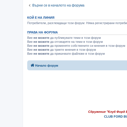
Върни се в началото на форума
КОЙ Е НА ЛИНИЯ
Потребители, разглеждащи този форум: Няма регистрирани потребит
ПРАВА НА ФОРУМА
Вие
не можете
да публикувате теми в този форум
Вие
не можете
да отговаряте на теми в този форум
Вие
не можете
да променяте собствените си мнения в този форум
Вие
не можете
да триете мнения в този форум
Вие
не можете
да прикачвате файлове в този форум
Начало форум
Сдружение "Клуб Форд 
CLUB FORD BU