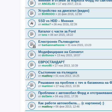
Мнения и отзиви за марката Форд по сайтове
от
ANGEL4O
» 17 апр 2017, 23:11
Устройство на двигател (видео)
от
BOROOO
» 16 фев 2016, 12:59
SSD vs HDD – Мнения
от
mitko7
» 06 яну 2016, 02:39
Каталог с части за Ford
от
toto
» 06 окт 2015, 18:22
Електронен Пътеводител
от
barbaronatheone
» 31 юли 2015, 13:23
Модифициране на Convers+
от
dtrifonov
» 13 яну 2015, 18:07
ЕВРОСТАНДАРТ
от
muro85
» 27 ное 2013, 10:39
Състояние на пътищата
от
madboy
» 01 юли 2013, 16:25
Решаване на проблем с теч в багажника на Ф
от
martinni
» 27 мар 2013, 10:36
Проблеми с автомобил Форд и отстраняванет
от
del3win
» 04 апр 2011, 17:35
Как работи автомобила.... (с картинки) :)
от
madboy
» 06 фев 2013, 12:46