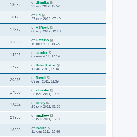
от
dimnika
13635
22 дек 2012, 15:52
от
Orl
18175
27 юли 2012, 07:49
от
ASRock
17377
08 мар 2012, 12:13
от
Gattuso
31806
10 ное 2011, 19:33
от
autobg
14253
07 ное 2011, 17:19
от
Koko Kokov
17221
14 авг 2011, 15:10
от
Revell
20875
09 авг 2011, 11:39
от
shinobu
17800
28 юли 2011, 10:30
от
cossy
13444
25 юли 2011, 01:38
от
madboy
29985
23 юни 2011, 15:37
от
PcMan
18383
11 юни 2011, 23:46