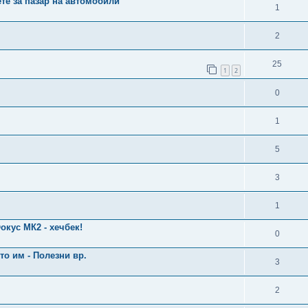
те за пазар на автомобили
1
2
25
1
2
0
1
5
3
1
окус МК2 - хечбек!
0
o им - Полезни вр.
3
2