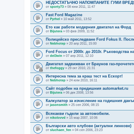
НЕДОСТАТЪЧНО НАПОМПАНИТЕ ГУМИ ВРЕД
от
sporty73
» 08 юни 2011, 11:47
Fast Ford Magazine
от
Pyrhel
» 10 май 2011, 13:52
Ето как работи модерния двигател на Форд
от
Bijutera
» 03 фев 2009, 11:52
Полицейско преследване Ford Fokus ІІ. Посл
от
Nebhotep
» 20 апр 2011, 15:00
Ford Focus от 2000г. до 2010г. Ръководства 
от
del3win
» 07 апр 2011, 12:10
Двигател задвижван от Браунов газ-прочетет
от
thefoggy
» 29 окт 2010, 21:31
Интересна тема за краш тест на Ескорт!
от
Nebhotep
» 24 юли 2010, 16:11
Сайт подобен на предишния automarket.ru
от
Bijutera
» 06 дек 2008, 13:56
Калкулатор за изчисление на годишния данъ
от
jasonsmith
» 25 сеп 2006, 08:15
Всякакви гъдели за автомобили.
от
nikolovvd
» 15 мар 2007, 10:06
Български авто клубове (актуални линкове)
от
sluchaen_fen
» 04 сеп 2006, 23:23