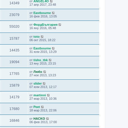
от
ANGEL4O
14349
17 апр 2017, 23:48
от
Eastbourne
23079
16 фев 2016, 13:05
от
ФордБългария
55020
16 яну 2016, 05:48
от
toto
15787
06 окт 2015, 18:22
от
Eastbourne
14435
31 юли 2015, 13:29
от
tisho_tbk
19094
13 яну 2015, 23:15
от
Любо
17765
27 ное 2013, 13:23
от
slider
15879
07 юли 2013, 12:17
от
martinni
14179
27 мар 2013, 10:36
от
Peet
17680
18 мар 2013, 22:06
от
HACKO
16846
06 фев 2013, 17:00