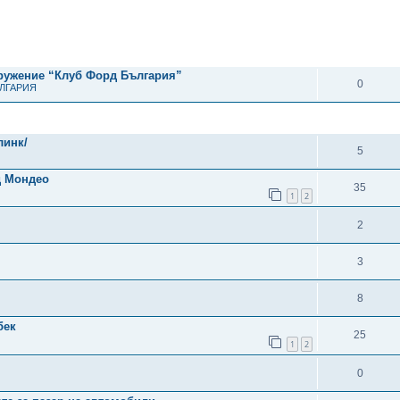
ОТГОВОРИ
дружение “Клуб Форд България”
0
ЪЛГАРИЯ
ОТГОВОРИ
линк/
5
д Мондео
35
1
2
2
3
8
бек
25
1
2
0