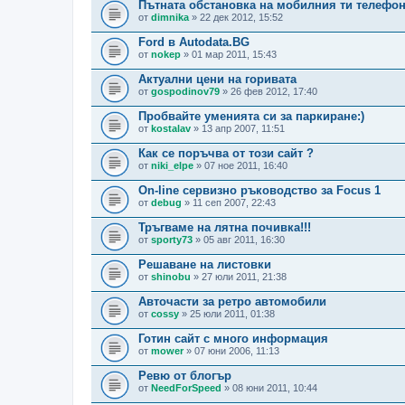
Пътната обстановка на мобилния ти телефо
от
dimnika
» 22 дек 2012, 15:52
Ford в Autodata.BG
от
nokep
» 01 мар 2011, 15:43
Актуални цени на горивата
от
gospodinov79
» 26 фев 2012, 17:40
Пробвайте уменията си за паркиране:)
от
kostalav
» 13 апр 2007, 11:51
Как се поръчва от този сайт ?
от
niki_elpe
» 07 ное 2011, 16:40
On-line сервизно ръководство за Focus 1
от
debug
» 11 сеп 2007, 22:43
Тръгваме на лятна почивка!!!
от
sporty73
» 05 авг 2011, 16:30
Решаване на листовки
от
shinobu
» 27 юли 2011, 21:38
Aвточасти за ретро автомобили
от
cossy
» 25 юли 2011, 01:38
Готин сайт с много информация
от
mower
» 07 юни 2006, 11:13
Ревю от блогър
от
NeedForSpeed
» 08 юни 2011, 10:44