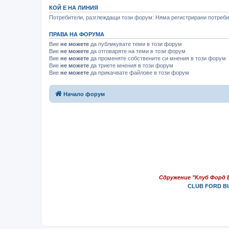
КОЙ Е НА ЛИНИЯ
Потребители, разглеждащи този форум: Няма регистрирани потребит
ПРАВА НА ФОРУМА
Вие
не можете
да публикувате теми в този форум
Вие
не можете
да отговаряте на теми в този форум
Вие
не можете
да променяте собствените си мнения в този форум
Вие
не можете
да триете мнения в този форум
Вие
не можете
да прикачвате файлове в този форум
Начало форум
Сдружение "Клуб Форд 
CLUB FORD BU