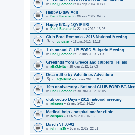
от
Dani_Barabani
» 03 апр 2014, 09:47
Happy B'day Adi!
от
Dani_Barabani
» 09 яну 2012, 09:37
Happy B'Day 1QVIPER!
от
Dani_Barabani
» 22 ное 2012, 13:06
Club Ford Romania - 2013 National Meeting
от
adispan
» 13 дек 2012, 12:15
11th annual CLUB FORD Bulgaria Meeting
от
Dani_Barabani
» 12 мар 2013, 21:31
Greetings from Greece and clubford Hellas!
от
alfa3delta
» 18 юни 2012, 19:03
Dream Shelby Valentines Adventure
от
1QVIPER
» 21 фев 2013, 10:55
10th anniversary - National CLUB FORD BG Mee
от
Dani_Barabani
» 30 юни 2012, 18:05
clubford.ro Days - 2012 national meeting
от
adispan
» 22 яну 2012, 16:20
Medical help - hospital and/or clinic
от
adispan
» 17 май 2012, 07:52
Bosch VP30-01
от
johnnie15
» 16 мар 2012, 22:01