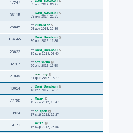
от
Dani_Barabani
17247
03 апр 2014, 09:47
от
Dani_Barabani
36115
09 яну 2014, 21:23
от
kilikanzer
26845
05 дек 2013, 20:36
от
Dani_Barabani
184665
30 сеп 2013, 11:36
от
Dani_Barabani
23822
25 юли 2013, 09:43
от
alfa3delta
32767
20 апр 2013, 11:50
от
madboy
21049
21 фев 2013, 15:27
от
Dani_Barabani
43614
18 сеп 2012, 14:03
от
Яким
72780
13 юни 2012, 10:47
от
adispan
18934
17 май 2012, 12:27
от
ЯЛТА
19171
16 мар 2012, 23:56