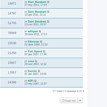
от
Dani_Barabani
14871
27 яну 2012, 17:54
от
Dani_Barabani
14797
13 дек 2011, 11:11
от
Dani_Barabani
51735
23 сеп 2011, 20:57
от
adispan
76949
19 юни 2011, 17:17
от
Edinuser
15530
01 фев 2008, 21:22
от
Full_Speed
21250
07 дек 2007, 17:48
от
coss
15657
29 ное 2007, 11:52
от
kuznec
17057
07 авг 2007, 14:03
от
kEFi
24399
23 яну 2007, 13:37
27 теми • Страница
1
от
1
Отиди на