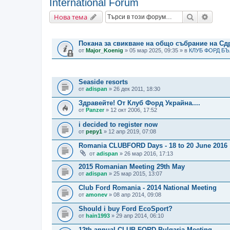
International Forum
Търсене
Разши
Нова тема
ВАЖНИ СЪОБЩЕНИЯ
Покана за свикване на общо събрание на С
от
Major_Koenig
» 05 мар 2025, 09:35 » в
КЛУБ ФОРД Б
ТЕМИ
Seaside resorts
от
adispan
» 26 дек 2011, 18:30
Здравейте! От Клуб Форд Украйна....
от
Panzer
» 12 окт 2006, 17:52
i decided to register now
от
pepy1
» 12 апр 2019, 07:08
Romania CLUBFORD Days - 18 to 20 June 2016
от
adispan
» 26 мар 2016, 17:13
2015 Romanian Meeting 29th May
от
adispan
» 25 мар 2015, 13:07
Club Ford Romania - 2014 National Meeting
от
amonev
» 08 апр 2014, 09:08
Should i buy Ford EcoSport?
от
hain1993
» 29 апр 2014, 06:10
12th annual CLUB FORD Bulgaria Meeting