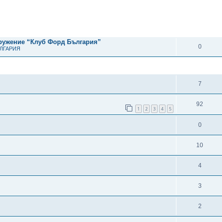
рено търсене
ОТГОВОРИ
дружение “Клуб Форд България”
0
ЪЛГАРИЯ
ОТГОВОРИ
7
92
1
2
3
4
5
0
10
4
3
2