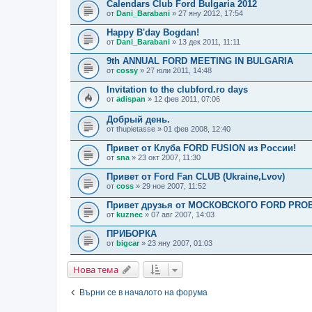
Calendars Club Ford Bulgaria 2012
от
Dani_Barabani
» 27 яну 2012, 17:54
Happy B'day Bogdan!
от
Dani_Barabani
» 13 дек 2011, 11:11
9th ANNUAL FORD MEETING IN BULGARIA
от
cossy
» 27 юли 2011, 14:48
Invitation to the clubford.ro days
от
adispan
» 12 фев 2011, 07:06
Добрый день.
от
thupietasse
» 01 фев 2008, 12:40
Привет от Клуба FORD FUSION из России!
от
sna
» 23 окт 2007, 11:30
Привет от Ford Fan CLUB (Ukraine,Lvov)
от
coss
» 29 ное 2007, 11:52
Привет друзья от МОСКОВСКОГО FORD PRO
от
kuznec
» 07 авг 2007, 14:03
ПРИБОРКА
от
bigcar
» 23 яну 2007, 01:03
Нова тема
Върни се в началото на форума