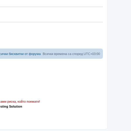
сички бисквитки от форума
Всички времена са според
UTC+03:00
ами риска, който поемате!
osting Solution