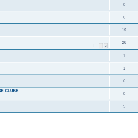
0
0
19
26
1
2
1
1
0
BE CLUBE
0
5