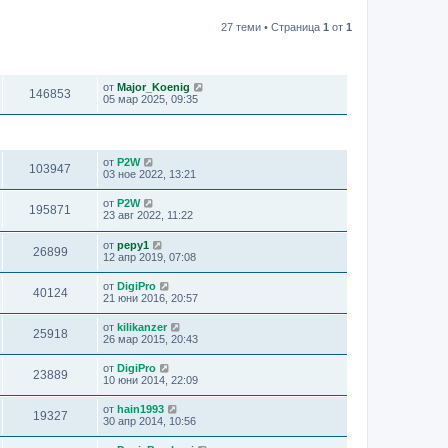
27 теми • Страница
1
от
1
ПРЕГЛЕЖДАНИЯ
ПОСЛЕДНО МНЕНИЕ
от
Major_Koenig
146853
05 мар 2025, 09:35
ПРЕГЛЕЖДАНИЯ
ПОСЛЕДНО МНЕНИЕ
от
P2W
103947
03 ное 2022, 13:21
от
P2W
195871
23 авг 2022, 11:22
от
pepy1
26899
12 апр 2019, 07:08
от
DigiPro
40124
21 юни 2016, 20:57
от
kilikanzer
25918
26 мар 2015, 20:43
от
DigiPro
23889
10 юни 2014, 22:09
от
hain1993
19327
30 апр 2014, 10:56