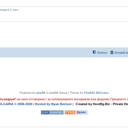
ели и 1 гост
Екипът
Изтрий в
Powered by
phpBB
© phpBB Group | Theme by
PhpBB3 BBCodes
България"
не носи отговорност за публикуваните материали във форума!
Преценете с
LGARIA © 2006-2020
Hosted by Iliyan Borisov
Created by HostBg.Biz - Private H
|
|