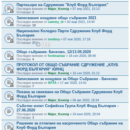
Партньори на Сдружение "Клуб Форд България"
Последно мнение от
Major_Koenig
«
07 апр 2021, 15:13
Отговори:
2
Записвания нощувки общо събрание 2021
Последно мнение от
cammy_di
«
02 мар 2021, 14:44
Отговори:
19
Национално Коледно Парти Сдружение Клуб Форд
България
Последно мнение от
toniboy
«
07 ное 2020, 17:18
Отговори:
27
1
2
Общо събрание- Бачково, 12/13.09.2020
Последно мнение от
fordmaniac
«
16 сеп 2020, 08:49
Отговори:
4
ПРОТОКОЛ ОТ ОБЩО СЪБРАНИЕ СДРУЖЕНИЕ „КЛУБ
ФОРД БЪЛГАРИЯ” ЮЛНЦ
Последно мнение от
Major_Koenig
«
16 сеп 2020, 01:12
Записвания за нощувки за Общо Събрание - Бачково
Последно мнение от
ЯЛТА
«
17 авг 2020, 14:42
Отговори:
7
Покана за свикване на Общо Събрание Сдружение Клуб
Форд България
Последно мнение от
Major_Koenig
«
06 авг 2020, 18:34
Съботен излет Софийска Група Клуб Форд България -
27.06.2020
Последно мнение от
Major_Koenig
«
24 юни 2020, 20:04
Отговори:
3
Решение за отлагане на насроченото Общо събрание на
Клуб Форд България