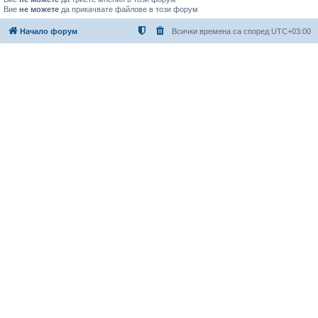
Вие
не можете
да прикачвате файлове в този форум
Начало форум
Всички времена са според
UTC+03:00