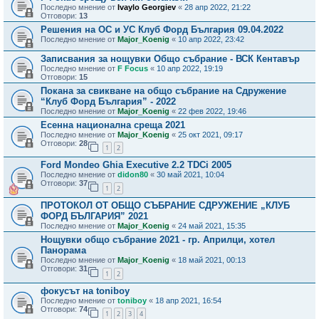
Последно мнение от
Ivaylo Georgiev
«
28 апр 2022, 21:22
Отговори:
13
Решения на ОС и УС Клуб Форд България 09.04.2022
Последно мнение от
Major_Koenig
«
10 апр 2022, 23:42
Записвания за нощувки Общо събрание - ВСК Кентавър
Последно мнение от
F Focus
«
10 апр 2022, 19:19
Отговори:
15
Покана за свикване на общо събрание на Сдружение
“Клуб Форд България” - 2022
Последно мнение от
Major_Koenig
«
22 фев 2022, 19:46
Есенна национална среща 2021
Последно мнение от
Major_Koenig
«
25 окт 2021, 09:17
Отговори:
28
1
2
Ford Mondeo Ghia Executive 2.2 TDCi 2005
Последно мнение от
didon80
«
30 май 2021, 10:04
Отговори:
37
1
2
ПРОТОКОЛ ОТ ОБЩО СЪБРАНИЕ СДРУЖЕНИЕ „КЛУБ
ФОРД БЪЛГАРИЯ” 2021
Последно мнение от
Major_Koenig
«
24 май 2021, 15:35
Нощувки общо събрание 2021 - гр. Априлци, хотел
Панорама
Последно мнение от
Major_Koenig
«
18 май 2021, 00:13
Отговори:
31
1
2
фокусът на toniboy
Последно мнение от
toniboy
«
18 апр 2021, 16:54
Отговори:
74
1
2
3
4