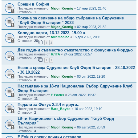
Срещи в София
Последно мнение от
Major_Koenig
«
17 мар 2023, 21:40
Отговори:
1
Покана за свикване на общо събрание на Сдружение
“Клуб Форд България” 2023
Последно мнение от
Major_Koenig
«
02 мар 2023, 21:32
Коледно парти, 16.12.2022, 19.00 ч.
Последно мнение от
fordmaniac
«
15 дек 2022, 20:15
Отговори:
28
1
2
Две години съвместно съжителство с фокусника Фордьо
Последно мнение от
ЯЛТА
«
24 окт 2022, 00:57
Отговори:
27
1
2
Есенна среща Сдружение Клуб Форд България - 28.10.2022
- 30.10.2022
Последно мнение от
Major_Koenig
«
03 окт 2022, 19:20
Отговори:
8
Настаняване за 18-ти Национален Събор Сдружение Клуб
Форд България
Последно мнение от
F Focus
«
23 авг 2022, 19:37
Отговори:
11
Педали за Фокус 2.3.4 и други..
Последно мнение от
Bate_Boyko
«
16 авг 2022, 19:10
Отговори:
2
18-ти Национален събор Сдружение "Клуб Форд
България"
Последно мнение от
Major_Koenig
«
06 авг 2022, 20:59
Отговори:
4
F Fokus срещу всички останали