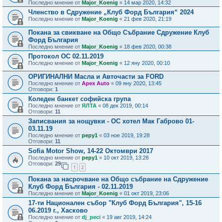
Последно мнение от
Major_Koenig
«
14 мар 2020, 14:32
Членство в Сдружение „Клуб Форд България“ 2024
Последно мнение от
Major_Koenig
«
21 фев 2020, 21:19
Покана за свикване на Общо Събрание Сдружение Клуб
Форд България
Последно мнение от
Major_Koenig
«
18 фев 2020, 00:38
Протокол ОС 02.11.2019
Последно мнение от
Major_Koenig
«
12 яну 2020, 00:10
ОРИГИНАЛНИ Масла и Авточасти за FORD
Последно мнение от
Apex Auto
«
09 яну 2020, 13:45
Отговори:
1
Коледен банкет софийска група
Последно мнение от
ЯЛТА
«
08 дек 2019, 00:14
Отговори:
11
Записвания за нощувки - ОС хотел Мак Габрово 01-
03.11.19
Последно мнение от
pepy1
«
03 ное 2019, 19:28
Отговори:
11
Sofia Motor Show, 14-22 Октомври 2017
Последно мнение от
pepy1
«
10 окт 2019, 13:28
Отговори:
29
1
2
Покана за насрочване на Общо събрание на Сдружение
Клуб Форд България - 02.11.2019
Последно мнение от
Major_Koenig
«
01 окт 2019, 23:06
17-ти Национален събор "Клуб Форд България", 15-16
06.2019 г., Хасково
Последно мнение от
dj_peci
«
19 авг 2019, 14:24