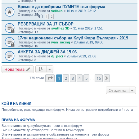
Отговори:
6
Време е да преброим ПУМИТЕ във форума
Последно мнение от
veli4ko
«
16 юни 2019, 23:12
Отговори:
25
1
2
РЕЗЕРВАЦИИ ЗА 17 СЪБОР
Последно мнение от
synthez 3D
«
31 май 2019, 17:51
Отговори:
17
17-ти национален събор на Клуб Форд България - 2019
Последно мнение от
ivan_racing
«
28 май 2019, 09:08
Отговори:
16
АНКЕТА ЗА ДИДЖЕЙ ЗА 15.06.
Последно мнение от
dj_peci
«
26 май 2019, 21:06
Отговори:
8
Нова тема
Страница
1
от
16
1
2
3
4
5
16
Следваща
775 теми
…
Отиди на
КОЙ Е НА ЛИНИЯ
Потребители, разглеждащи този форум: Няма регистрирани потребители и 4 госта
ПРАВА НА ФОРУМА
Вие
не можете
да публикувате теми в този форум
Вие
не можете
да отговаряте на теми в този форум
Вие
не можете
да променяте собствените си мнения в този форум
Вие
не можете
да триете мнения в този форум