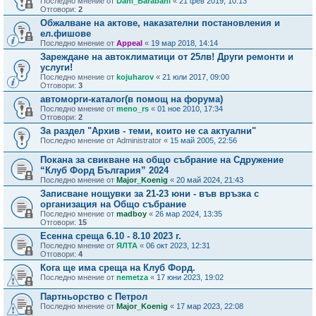
Последно мнение от
Dani_Barabani
«
21 фев 2019, 10:13
Отговори:
2
Обжалване на актове, наказателни постановления и
ел.фишове
Последно мнение от
Appeal
«
19 мар 2018, 14:14
Зареждане на автоклиматици от 25лв! Други ремонти и
услуги!
Последно мнение от
kojuharov
«
21 юли 2017, 09:00
Отговори:
3
автоморги-каталог(в помощ на форума)
Последно мнение от
meno_rs
«
01 ное 2010, 17:34
Отговори:
2
За раздел "Архив - теми, които не са актуални"
Последно мнение от
Administrator
«
15 май 2005, 22:56
Покана за свикване на общо събрание на Сдружение
“Клуб Форд България” 2024
Последно мнение от
Major_Koenig
«
20 май 2024, 21:43
Записване нощувки за 21-23 юни - във връзка с
организация на Общо събрание
Последно мнение от
madboy
«
26 мар 2024, 13:35
Отговори:
15
Есенна среща 6.10 - 8.10 2023 г.
Последно мнение от
ЯЛТА
«
06 окт 2023, 12:31
Отговори:
4
Кога ще има среща на Клуб Форд.
Последно мнение от
nemetza
«
17 юни 2023, 19:02
Партньорство с Петрол
Последно мнение от
Major_Koenig
«
17 мар 2023, 22:08