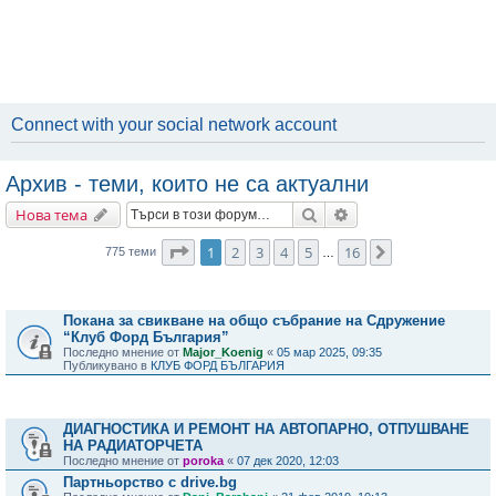
Connect with your social network account
Архив - теми, които не са актуални
Търсене
Разширено търсене
Нова тема
Страница
1
от
16
1
2
3
4
5
16
Следваща
775 теми
…
Важни съобщения
Покана за свикване на общо събрание на Сдружение
“Клуб Форд България”
Последно мнение от
Major_Koenig
«
05 мар 2025, 09:35
Публикувано в
КЛУБ ФОРД БЪЛГАРИЯ
Теми
ДИАГНОСТИКА И РЕМОНТ НА АВТОПАРНО, ОТПУШВАНЕ
НА РАДИАТОРЧЕТА
Последно мнение от
poroka
«
07 дек 2020, 12:03
Партньорство с drive.bg