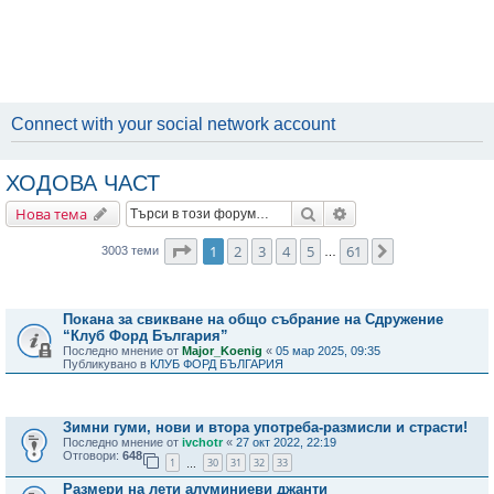
Connect with your social network account
ХОДОВА ЧАСТ
Търсене
Разширено търсене
Нова тема
Страница
1
от
61
1
2
3
4
5
61
Следваща
3003 теми
…
Важни съобщения
Покана за свикване на общо събрание на Сдружение
“Клуб Форд България”
Последно мнение от
Major_Koenig
«
05 мар 2025, 09:35
Публикувано в
КЛУБ ФОРД БЪЛГАРИЯ
Теми
Зимни гуми, нови и втора употреба-размисли и страсти!
Последно мнение от
ivchotr
«
27 окт 2022, 22:19
Отговори:
648
1
30
31
32
33
…
Размери на лети алуминиеви джанти