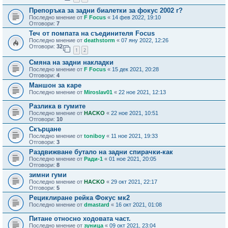
Препоръка за задни биалетки за фокус 2002 г?
Последно мнение от
F Focus
«
14 фев 2022, 19:10
Отговори:
7
Теч от помпата на съединителя Focus
Последно мнение от
deathstorm
«
07 яну 2022, 12:26
Отговори:
32
1
2
Смяна на задни накладки
Последно мнение от
F Focus
«
15 дек 2021, 20:28
Отговори:
4
Маншон за каре
Последно мнение от
Miroslav01
«
22 ное 2021, 12:13
Разлика в гумите
Последно мнение от
HACKO
«
22 ное 2021, 10:51
Отговори:
10
Скърцане
Последно мнение от
toniboy
«
11 ное 2021, 19:33
Отговори:
3
Раздвижване бутало на задни спирачки-как
Последно мнение от
Ради-1
«
01 ное 2021, 20:05
Отговори:
8
зимни гуми
Последно мнение от
HACKO
«
29 окт 2021, 22:17
Отговори:
5
Рециклиране рейка Фокус мк2
Последно мнение от
dmastard
«
16 окт 2021, 01:08
Питане относно ходовата част.
Последно мнение от
зуница
«
09 окт 2021, 23:04