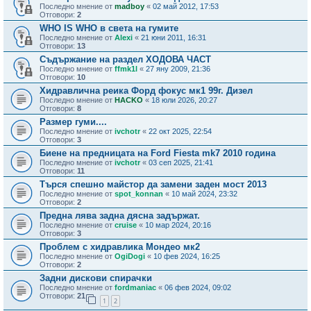
Последно мнение от
madboy
«
02 май 2012, 17:53
Отговори:
2
WHO IS WHO в света на гумите
Последно мнение от
Alexi
«
21 юни 2011, 16:31
Отговори:
13
Съдържание на раздел ХОДОВА ЧАСТ
Последно мнение от
ffmk1l
«
27 яну 2009, 21:36
Отговори:
10
Хидравлична реика Форд фокус мк1 99г. Дизел
Последно мнение от
HACKO
«
18 юли 2026, 20:27
Отговори:
8
Размер гуми....
Последно мнение от
ivchotr
«
22 окт 2025, 22:54
Отговори:
3
Биене на предницата на Ford Fiesta mk7 2010 година
Последно мнение от
ivchotr
«
03 сеп 2025, 21:41
Отговори:
11
Търся спешно майстор да замени заден мост 2013
Последно мнение от
spot_konnan
«
10 май 2024, 23:32
Отговори:
2
Предна лява задна дясна задържат.
Последно мнение от
cruise
«
10 мар 2024, 20:16
Отговори:
3
Проблем с хидравлика Мондео мк2
Последно мнение от
OgiDogi
«
10 фев 2024, 16:25
Отговори:
2
Задни дискови спирачки
Последно мнение от
fordmaniac
«
06 фев 2024, 09:02
Отговори:
21
1
2