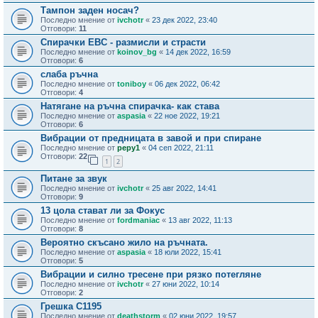
Тампон заден носач?
Последно мнение от
ivchotr
«
23 дек 2022, 23:40
Отговори:
11
Спирачки EBC - размисли и страсти
Последно мнение от
koinov_bg
«
14 дек 2022, 16:59
Отговори:
6
слаба ръчна
Последно мнение от
toniboy
«
06 дек 2022, 06:42
Отговори:
4
Натягане на ръчна спирачка- как става
Последно мнение от
aspasia
«
22 ное 2022, 19:21
Отговори:
6
Вибрации от предницата в завой и при спиране
Последно мнение от
pepy1
«
04 сеп 2022, 21:11
Отговори:
22
1
2
Питане за звук
Последно мнение от
ivchotr
«
25 авг 2022, 14:41
Отговори:
9
13 цола стават ли за Фокус
Последно мнение от
fordmaniac
«
13 авг 2022, 11:13
Отговори:
8
Вероятно скъсано жило на ръчната.
Последно мнение от
aspasia
«
18 юли 2022, 15:41
Отговори:
5
Вибрации и силно тресене при рязко потегляне
Последно мнение от
ivchotr
«
27 юни 2022, 10:14
Отговори:
2
Грешка C1195
Последно мнение от
deathstorm
«
02 юни 2022, 19:57