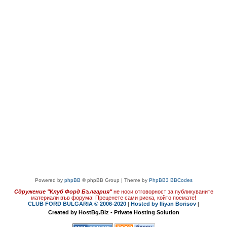
Powered by
phpBB
© phpBB Group | Theme by
PhpBB3 BBCodes
Сдружение "Клуб Форд България"
не носи отговорност за публикуваните
материали във форума!
Преценете сами риска, който поемате!
CLUB FORD BULGARIA © 2006-2020
Hosted by Iliyan Borisov
|
|
Created by HostBg.Biz - Private Hosting Solution