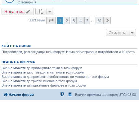
Отговори:
7
Нова тема
Страница
1
от
61
1
2
3
4
5
61
Следваща
3003 теми
…
Отиди на
КОЙ Е НА ЛИНИЯ
Потребители, разглеждащи този форум: Няма регистрирани потребители и 10 госта
ПРАВА НА ФОРУМА
Вие
не можете
да публикувате теми в този форум
Вие
не можете
да отговаряте на теми в този форум
Вие
не можете
да променяте собствените си мнения в този форум
Вие
не можете
да триете мнения в този форум
Вие
не можете
да прикачвате файлове в този форум
Начало форум
Всички времена са според
UTC+03:00