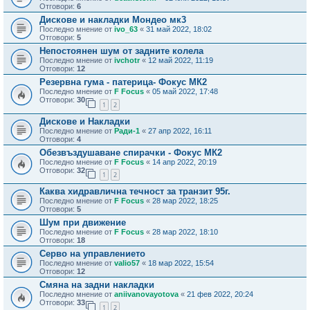
Отговори:
6
Дискове и накладки Мондео мк3
Последно мнение от
ivo_63
«
31 май 2022, 18:02
Отговори:
5
Непостоянен шум от задните колела
Последно мнение от
ivchotr
«
12 май 2022, 11:19
Отговори:
12
Резервна гума - патерица- Фокус МК2
Последно мнение от
F Focus
«
05 май 2022, 17:48
Отговори:
30
1
2
Дискове и Накладки
Последно мнение от
Ради-1
«
27 апр 2022, 16:11
Отговори:
4
Обезвъздушаване спирачки - Фокус МК2
Последно мнение от
F Focus
«
14 апр 2022, 20:19
Отговори:
32
1
2
Каква хидравлична течност за транзит 95г.
Последно мнение от
F Focus
«
28 мар 2022, 18:25
Отговори:
5
Шум при движение
Последно мнение от
F Focus
«
28 мар 2022, 18:10
Отговори:
18
Серво на управлението
Последно мнение от
valio57
«
18 мар 2022, 15:54
Отговори:
12
Смяна на задни накладки
Последно мнение от
aniivanovayotova
«
21 фев 2022, 20:24
Отговори:
33
1
2