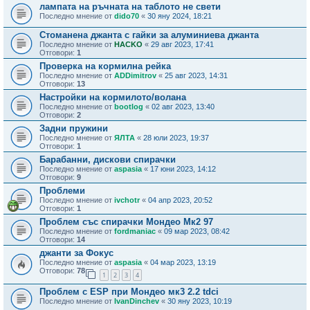
лампата на ръчната на таблото не свети
Последно мнение от
dido70
«
30 яну 2024, 18:21
Стоманена джанта с гайки за алуминиева джанта
Последно мнение от
HACKO
«
29 авг 2023, 17:41
Отговори:
1
Проверка на кормилна рейка
Последно мнение от
ADDimitrov
«
25 авг 2023, 14:31
Отговори:
13
Настройки на кормилото/волана
Последно мнение от
bootlog
«
02 авг 2023, 13:40
Отговори:
2
Задни пружини
Последно мнение от
ЯЛТА
«
28 юли 2023, 19:37
Отговори:
1
Барабанни, дискови спирачки
Последно мнение от
aspasia
«
17 юни 2023, 14:12
Отговори:
9
Проблеми
Последно мнение от
ivchotr
«
04 апр 2023, 20:52
Отговори:
1
Проблем със спирачки Мондео Мк2 97
Последно мнение от
fordmaniac
«
09 мар 2023, 08:42
Отговори:
14
джанти за Фокус
Последно мнение от
aspasia
«
04 мар 2023, 13:19
Отговори:
78
1
2
3
4
Проблем с ESP при Мондео мк3 2.2 tdci
Последно мнение от
IvanDinchev
«
30 яну 2023, 10:19