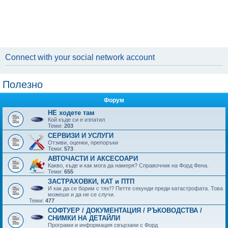
Connect with your social network account
Полезно
Форум
НЕ ходете там
Кой къде си е изпатил
Теми:
203
СЕРВИЗИ И УСЛУГИ
Отзиви, оценки, препоръки
Теми:
573
АВТОЧАСТИ И АКСЕСОАРИ
Какво, къде и как мога да намеря? Справочник на Форд Фена.
Теми:
655
ЗАСТРАХОВКИ, КАТ и ПТП
И как да се борим с тях!? Петте секунди преди катастрофата. Това
можеше и да не се случи.
Теми:
477
СОФТУЕР / ДОКУМЕНТАЦИЯ / РЪКОВОДСТВА /
СНИМКИ НА ДЕТАЙЛИ
Програми и информация свързани с Форд