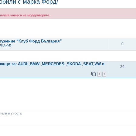
обили с марка Форд/
е налага намеса на модераторите.
рено търсене
ОТГОВОРИ
дружение “Клуб Форд България”
0
ЪЛГАРИЯ
ОТГОВОРИ
ланци за: AUDI ,BMW ,MERCEDES ,SKODA ,SEAT,VW и
39
1
2
ели и 2 госта