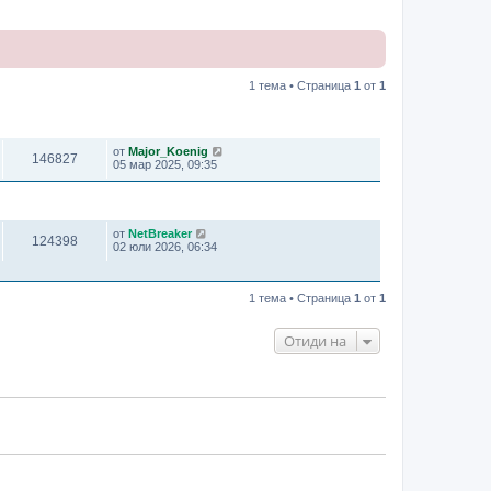
1 тема • Страница
1
от
1
ПРЕГЛЕЖДАНИЯ
ПОСЛЕДНО МНЕНИЕ
от
Major_Koenig
146827
05 мар 2025, 09:35
ПРЕГЛЕЖДАНИЯ
ПОСЛЕДНО МНЕНИЕ
от
NetBreaker
124398
02 юли 2026, 06:34
1 тема • Страница
1
от
1
Отиди на