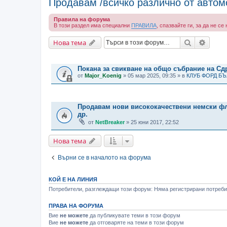
Продавам /всичко различно от автом
Правила на форума
В този раздел има специални
ПРАВИЛА
, спазвайте ги, за да не с
Търсене
Разши
Нова тема
ВАЖНИ СЪОБЩЕНИЯ
Покана за свикване на общо събрание на С
от
Major_Koenig
» 05 мар 2025, 09:35 » в
КЛУБ ФОРД Б
ТЕМИ
Продавам нови висококачествени немски ф
др.
от
NetBreaker
» 25 юни 2017, 22:52
Нова тема
Върни се в началото на форума
КОЙ Е НА ЛИНИЯ
Потребители, разглеждащи този форум: Няма регистрирани потребит
ПРАВА НА ФОРУМА
Вие
не можете
да публикувате теми в този форум
Вие
не можете
да отговаряте на теми в този форум