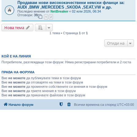
Продавам нови висококачествени немски фланци за:
AUDI ,BMW ,MERCEDES ,SKODA ,SEAT,VW и др.
Последно мнение от
NetBreaker
«
02 юли 2026, 06:34
Отговори:
39
1
2
Нова тема
1 тема • Страница
1
от
1
Отиди на
КОЙ Е НА ЛИНИЯ
Потребители, разглеждащи този форум: Няма регистрирани потребители и 2 госта
ПРАВА НА ФОРУМА
Вие
не можете
да публикувате теми в този форум
Вие
не можете
да отговаряте на теми в този форум
Вие
не можете
да променяте собствените си мнения в този форум
Вие
не можете
да триете мнения в този форум
Вие
не можете
да прикачвате файлове в този форум
Начало форум
Всички времена са според
UTC+03:00