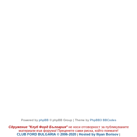
Powered by
phpBB
© phpBB Group | Theme by
PhpBB3 BBCodes
Сдружение "Клуб Форд България"
не носи отговорност за публикуваните
материали във форума!
Преценете сами риска, който поемате!
CLUB FORD BULGARIA © 2006-2020
Hosted by Iliyan Borisov
|
|