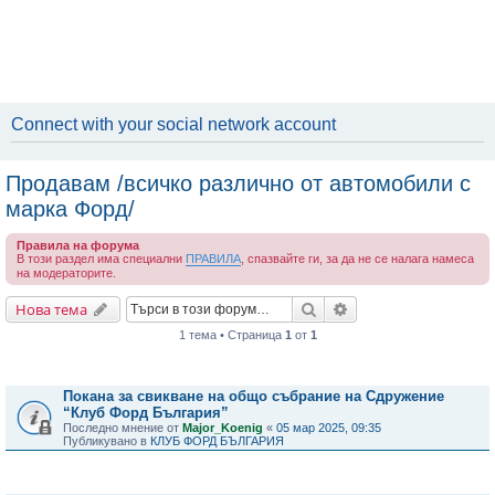
Connect with your social network account
Продавам /всичко различно от автомобили с
марка Форд/
Правила на форума
В този раздел има специални
ПРАВИЛА
, спазвайте ги, за да не се налага намеса
на модераторите.
Търсене
Разширено търсене
Нова тема
1 тема • Страница
1
от
1
Важни съобщения
Покана за свикване на общо събрание на Сдружение
“Клуб Форд България”
Последно мнение от
Major_Koenig
«
05 мар 2025, 09:35
Публикувано в
КЛУБ ФОРД БЪЛГАРИЯ
Теми