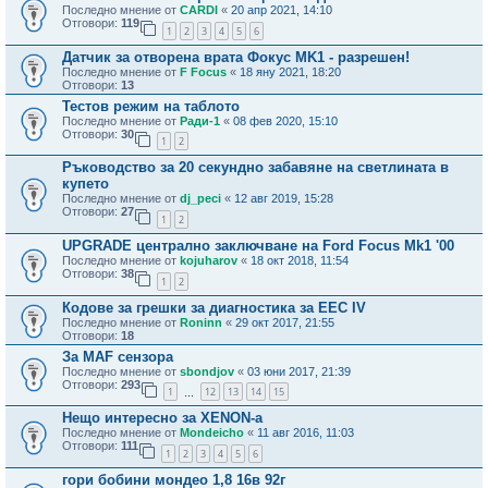
Последно мнение от
CARDI
«
20 апр 2021, 14:10
Отговори:
119
1
2
3
4
5
6
Датчик за отворена врата Фокус MK1 - разрешен!
Последно мнение от
F Focus
«
18 яну 2021, 18:20
Отговори:
13
Тестов режим на таблото
Последно мнение от
Ради-1
«
08 фев 2020, 15:10
Отговори:
30
1
2
Ръководство за 20 секундно забавяне на светлината в
купето
Последно мнение от
dj_peci
«
12 авг 2019, 15:28
Отговори:
27
1
2
UPGRADE централно заключване на Ford Focus Mk1 '00
Последно мнение от
kojuharov
«
18 окт 2018, 11:54
Отговори:
38
1
2
Кодове за грешки за диагностика за EEC IV
Последно мнение от
Roninn
«
29 окт 2017, 21:55
Отговори:
18
За MAF сензора
Последно мнение от
sbondjov
«
03 юни 2017, 21:39
Отговори:
293
1
12
13
14
15
…
Нещо интересно за XENON-a
Последно мнение от
Mondeicho
«
11 авг 2016, 11:03
Отговори:
111
1
2
3
4
5
6
гори бобини мондео 1,8 16в 92г