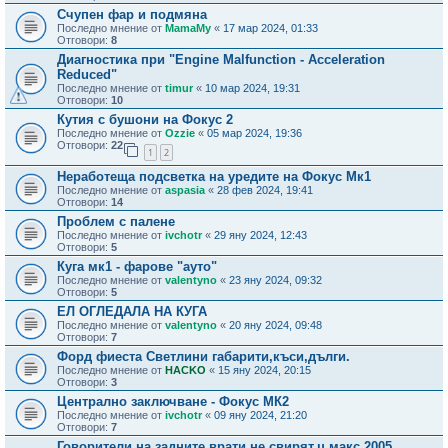
Счупен фар и подмяна
Последно мнение от
MamaMy
«
17 мар 2024, 01:33
Отговори:
8
Диагностика при "Engine Malfunction - Acceleration
Reduced"
Последно мнение от
timur
«
10 мар 2024, 19:31
Отговори:
10
Кутия с бушони на Фокус 2
Последно мнение от
Ozzie
«
05 мар 2024, 19:36
Отговори:
22
1
2
Неработеща подсветка на уредите на Фокус Мк1
Последно мнение от
aspasia
«
28 фев 2024, 19:41
Отговори:
14
Проблем с палене
Последно мнение от
ivchotr
«
29 яну 2024, 12:43
Отговори:
5
Куга мк1 - фарове "ауто"
Последно мнение от
valentyno
«
23 яну 2024, 09:32
Отговори:
5
ЕЛ ОГЛЕДАЛА НА КУГА
Последно мнение от
valentyno
«
20 яну 2024, 09:48
Отговори:
7
Форд фиеста Светлини габарити,къси,дълги.
Последно мнение от
HACKO
«
15 яну 2024, 20:15
Отговори:
3
Централно заключване - Фокус МК2
Последно мнение от
ivchotr
«
09 яну 2024, 21:20
Отговори:
7
Говорители на задните врати не свирят,ц макс 2005