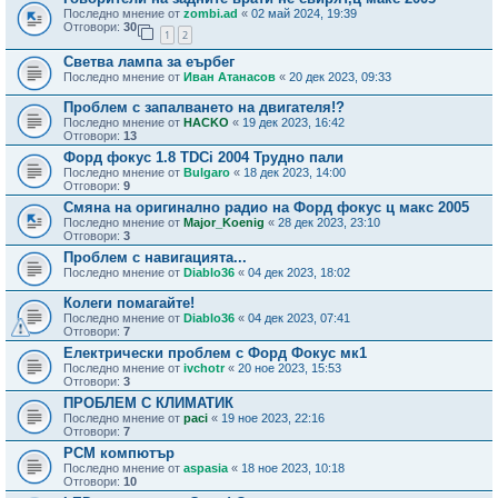
Последно мнение от
zombi.ad
«
02 май 2024, 19:39
Отговори:
30
1
2
Светва лампа за еърбег
Последно мнение от
Иван Атанасов
«
20 дек 2023, 09:33
Проблем с запалването на двигателя!?
Последно мнение от
HACKO
«
19 дек 2023, 16:42
Отговори:
13
Форд фокус 1.8 TDCi 2004 Трудно пали
Последно мнение от
Bulgaro
«
18 дек 2023, 14:00
Отговори:
9
Смяна на оригинално радио на Форд фокус ц макс 2005
Последно мнение от
Major_Koenig
«
28 дек 2023, 23:10
Отговори:
3
Проблем с навигацията...
Последно мнение от
Diablo36
«
04 дек 2023, 18:02
Колеги помагайте!
Последно мнение от
Diablo36
«
04 дек 2023, 07:41
Отговори:
7
Електрически проблем с Форд Фокус мк1
Последно мнение от
ivchotr
«
20 ное 2023, 15:53
Отговори:
3
ПРОБЛЕМ С КЛИМАТИК
Последно мнение от
paci
«
19 ное 2023, 22:16
Отговори:
7
PCM компютър
Последно мнение от
aspasia
«
18 ное 2023, 10:18
Отговори:
10