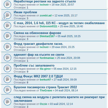
Неработещи реотани на задното стъкло
Последно мнение от
ivchotr
«
18 ное 2025, 20:57
Отговори:
1
Имам проблем
Последно мнение от
zombi.ad
«
12 юли 2025, 15:17
Отговори:
3
C max, 2014, 1.6 hdi, 115 КС - модул за теглич окабеляване
Последно мнение от
Dobromir0111
«
25 юни 2025, 16:40
Смяна на обикновени фарове
Последно мнение от
Dimitar2167
«
05 май 2025, 18:25
Отговори:
3
Форд транзит двифателя гасне.
Последно мнение от
ivchotr
«
29 юни 2024, 15:25
Отговори:
7
единият фар на късите не свети
Последно мнение от
fordmaniac
«
25 юни 2024, 20:08
Отговори:
1
Проблем със запалването
Последно мнение от
ilia girov
«
05 юни 2024, 12:15
Отговори:
9
Форд Фокус МК2 2007 2.0 ТДЦИ
Последно мнение от
berkut47
«
27 май 2024, 09:09
Отговори:
8
Бушони пасажерска страна Транзит 2022
Последно мнение от
TheGrave
«
04 май 2024, 08:14
след смяна на модула с релетата вратите не реагират при
заключване
Последно мнение от
Ozzie
«
03 май 2024, 12:14
Отговори:
3