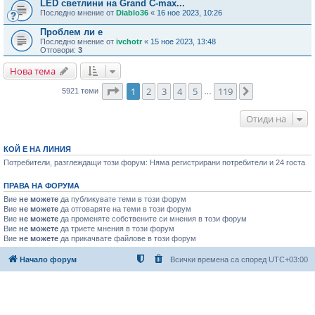
LED светлини на Grand C-max...
Последно мнение от
Diablo36
«
16 ное 2023, 10:26
Проблем ли е
Последно мнение от
ivchotr
«
15 ное 2023, 13:48
Отговори:
3
Нова тема
Страница
1
от
119
1
2
3
4
5
119
Следваща
5921 теми
…
Отиди на
КОЙ Е НА ЛИНИЯ
Потребители, разглеждащи този форум: Няма регистрирани потребители и 24 госта
ПРАВА НА ФОРУМА
Вие
не можете
да публикувате теми в този форум
Вие
не можете
да отговаряте на теми в този форум
Вие
не можете
да променяте собствените си мнения в този форум
Вие
не можете
да триете мнения в този форум
Вие
не можете
да прикачвате файлове в този форум
Начало форум
Всички времена са според
UTC+03:00