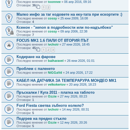
Последно мнение от
toonnee
«
06 апр 2016, 09:16
Отговори:
36
1
2
Малко инфо за таг кодовете на еку-тата при ескортите :)
Последно мнение от
cossy
«
25 юни 2009, 16:08
Отговори:
4
Ксенон - "xenon в подробности или по-надълбоко"
Последно мнение от
cossy
«
09 апр 2006, 22:38
Отговори:
7
FOCUS MK1 1.6 ПАЛИ ОТ ВТОРИЯ ПЪТ
Последно мнение от
ivchotr
«
27 юни 2026, 18:45
Отговори:
45
1
2
3
Кодиране на фарове
Последно мнение от
baiharavel
«
26 юни 2026, 01:01
Проблем с паленето
Последно мнение от
NiGGaVd
«
24 апр 2026, 17:22
КАБЕЛ НА ДАТЧИКА ЗА ТЕМПЕРАРУРА МОНДЕО МК1
Последно мнение от
velkokertov
«
20 апр 2026, 18:23
Пръскалки / Куга 2011 - платка на таблото
Последно мнение от
Ozzie
«
27 яну 2026, 00:23
Отговори:
1
Ford Fiesta светва зъбното колело?
Последно мнение от
ivchotr
«
14 яну 2026, 00:31
Отговори:
5
Подгрев на предно стъкло
Последно мнение от
Ozzie
«
12 яну 2026, 20:26
Отговори:
5