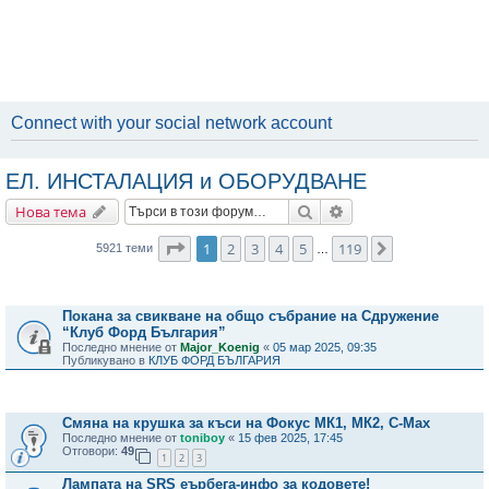
Connect with your social network account
ЕЛ. ИНСТАЛАЦИЯ и ОБОРУДВАНЕ
Търсене
Разширено търсене
Нова тема
Страница
1
от
119
1
2
3
4
5
119
Следваща
5921 теми
…
Важни съобщения
Покана за свикване на общо събрание на Сдружение
“Клуб Форд България”
Последно мнение от
Major_Koenig
«
05 мар 2025, 09:35
Публикувано в
КЛУБ ФОРД БЪЛГАРИЯ
Теми
Смяна на крушка за къси на Фокус МК1, МК2, C-Max
Последно мнение от
toniboy
«
15 фев 2025, 17:45
Отговори:
49
1
2
3
Лампата на SRS еърбега-инфо за кодовете!