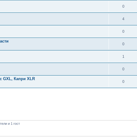
0
4
0
части
0
1
0
ус GXL, Капри XLR
0
ели и 1 гост