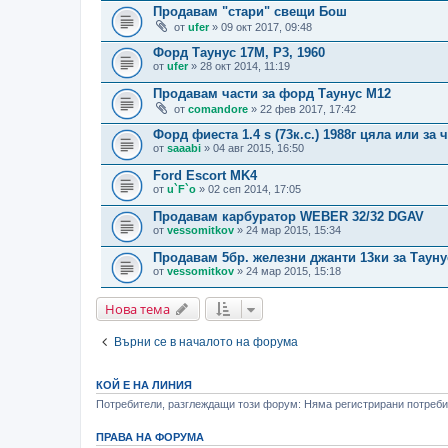
Продавам "стари" свещи Бош
от
ufer
» 09 окт 2017, 09:48
Форд Таунус 17М, P3, 1960
от
ufer
» 28 окт 2014, 11:19
Продавам части за форд Таунус М12
от
comandore
» 22 фев 2017, 17:42
Форд фиеста 1.4 s (73к.с.) 1988г цяла или за 
от
saaabi
» 04 авг 2015, 16:50
Ford Escort MK4
от
u`F`o
» 02 сеп 2014, 17:05
Продавам карбуратор WEBER 32/32 DGAV
от
vessomitkov
» 24 мар 2015, 15:34
Продавам 5бр. железни джанти 13ки за Таун
от
vessomitkov
» 24 мар 2015, 15:18
Нова тема
Върни се в началото на форума
КОЙ Е НА ЛИНИЯ
Потребители, разглеждащи този форум: Няма регистрирани потребит
ПРАВА НА ФОРУМА