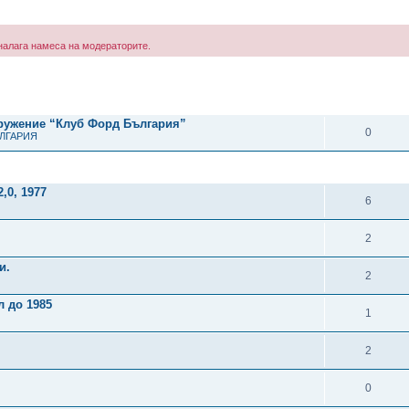
е налага намеса на модераторите.
рено търсене
ОТГОВОРИ
дружение “Клуб Форд България”
0
ЪЛГАРИЯ
ОТГОВОРИ
,0, 1977
6
2
и.
2
л до 1985
1
2
0