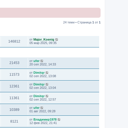
24 теми • Страница
1
от
1
ПРЕГЛЕЖДАНИЯ
ПОСЛЕДНО МНЕНИЕ
от
Major_Koenig
146812
05 мар 2025, 09:35
ПРЕГЛЕЖДАНИЯ
ПОСЛЕДНО МНЕНИЕ
от
ufer
21453
20 сеп 2022, 14:33
от
Dimitqr
11573
02 сеп 2022, 13:08
от
Dimitqr
12361
02 сеп 2022, 13:04
от
Dimitqr
11361
02 сеп 2022, 12:57
от
ufer
10389
01 авг 2022, 09:28
от
Владимир1978
8121
12 фев 2022, 21:41