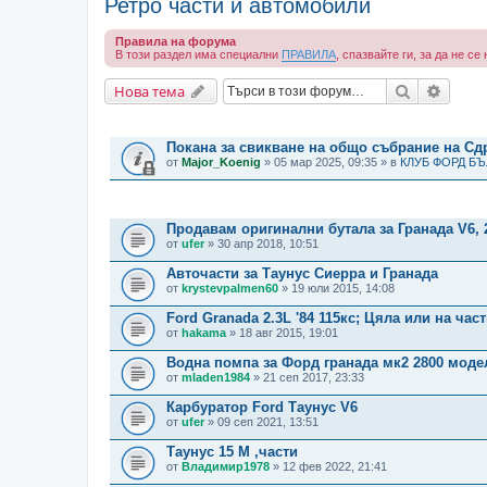
Ретро части и автомобили
Правила на форума
В този раздел има специални
ПРАВИЛА
, спазвайте ги, за да не с
Търсене
Разши
Нова тема
ВАЖНИ СЪОБЩЕНИЯ
Покана за свикване на общо събрание на С
от
Major_Koenig
» 05 мар 2025, 09:35 » в
КЛУБ ФОРД Б
ТЕМИ
Продавам оригинални бутала за Гранада V6, 2
от
ufer
» 30 апр 2018, 10:51
Авточасти за Таунус Сиерра и Гранада
от
krystevpalmen60
» 19 юли 2015, 14:08
Ford Granada 2.3L '84 115кс; Цяла или на част
от
hakama
» 18 авг 2015, 19:01
Водна помпа за Форд гранада мк2 2800 моде
от
mladen1984
» 21 сеп 2017, 23:33
Карбуратор Ford Таунус V6
от
ufer
» 09 сеп 2021, 13:51
Таунус 15 М ,части
от
Владимир1978
» 12 фев 2022, 21:41