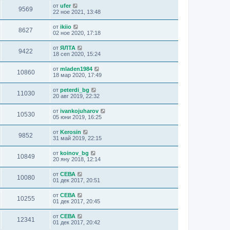
от
ufer
9569
22 ное 2021, 13:48
от
ikiio
8627
02 ное 2020, 17:18
от
ЯЛТА
9422
18 сеп 2020, 15:24
от
mladen1984
10860
18 мар 2020, 17:49
от
peterdi_bg
11030
20 авг 2019, 22:32
от
ivankojuharov
10530
05 юни 2019, 16:25
от
Kerosin
9852
31 май 2019, 22:15
от
koinov_bg
10849
20 яну 2018, 12:14
от
СЕВА
10080
01 дек 2017, 20:51
от
СЕВА
10255
01 дек 2017, 20:45
от
СЕВА
12341
01 дек 2017, 20:42