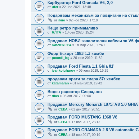
Карбуратор Ford Granada V6, 2,0
от
ufer
» 22 ное 2021, 13:48
Подарявам механизъм за повдигане на стък
от
ikiio
» 02 ное 2020, 17:18
Нещо ретро примамливо
от
ЯЛТА
» 18 сеп 2020, 15:24
Продавам НОВИ запалителни кабели за V6 ф
от
mladen1984
» 18 мар 2020, 17:49
Форд Ескорт 1983 1.3 комби
от
peterdi_bg
» 26 юни 2019, 11:32
Продавам Ford Fiesta 1.1 Ghia 81'
от
ivankojuharov
» 05 юни 2019, 16:25
продавам врати за сиера 87г хечбек
от
katamaran
» 01 май 2019, 19:42
Воден радиатор Сиера,нов
от
dios
» 03 авг 2017, 00:00
Продавам Mercury Monarch 1975г.V8 5.0 GHIA
от
СЕВА
» 01 дек 2017, 20:51
Продавам FORD MUSTANG 1968 V8
от
СЕВА
» 17 ное 2017, 23:13
Продавам FORD GRANADA 2.8 V6 automatic G
от
СЕВА
» 18 ное 2017, 00:19