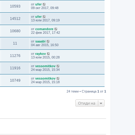
от
ufer
10593
09 окт 2017, 09:48
от
ufer
14512
13 юли 2017, 09:19
от
comandore
10680
22 фев 2017, 17:42
от
saaabi
11
04 авг 2015, 16:50
от
raykov
11276
13 юли 2015, 00:28
от
vessomitkov
11916
24 мар 2015, 15:34
от
vessomitkov
10749
24 мар 2015, 15:18
24 теми • Страница
1
от
1
Отиди на