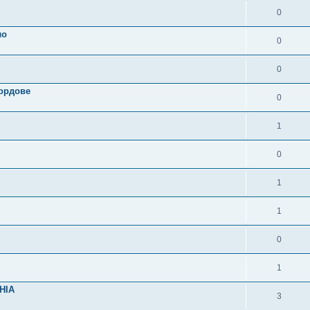
0
ло
0
0
ордове
0
1
0
1
1
0
1
HIA
3