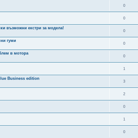
0
0
ички възможни екстри за модела!
0
мни гуми
0
блем в мотора
0
1
lue Business edition
3
2
0
1
0