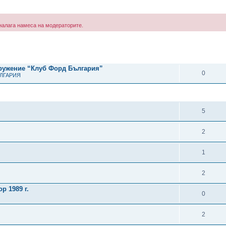
е налага намеса на модераторите.
рено търсене
ОТГОВОРИ
дружение “Клуб Форд България”
0
ЪЛГАРИЯ
ОТГОВОРИ
5
2
1
2
р 1989 г.
0
2