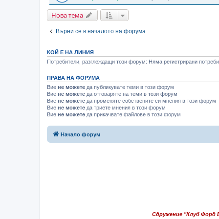
Нова тема
Върни се в началото на форума
КОЙ Е НА ЛИНИЯ
Потребители, разглеждащи този форум: Няма регистрирани потребит
ПРАВА НА ФОРУМА
Вие
не можете
да публикувате теми в този форум
Вие
не можете
да отговаряте на теми в този форум
Вие
не можете
да променяте собствените си мнения в този форум
Вие
не можете
да триете мнения в този форум
Вие
не можете
да прикачвате файлове в този форум
Начало форум
Сдружение "Клуб Форд 