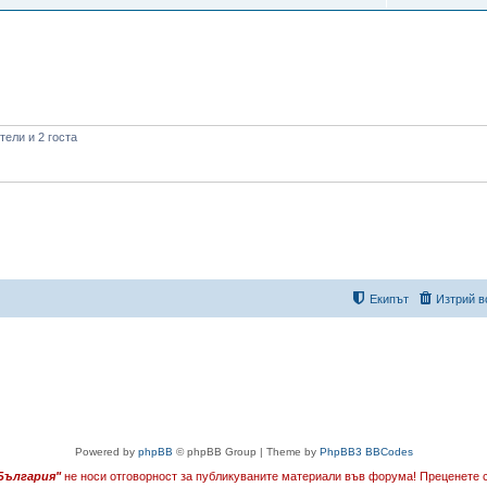
ели и 2 госта
Екипът
Изтрий в
Powered by
phpBB
© phpBB Group | Theme by
PhpBB3 BBCodes
България"
не носи отговорност за публикуваните материали във форума!
Преценете с