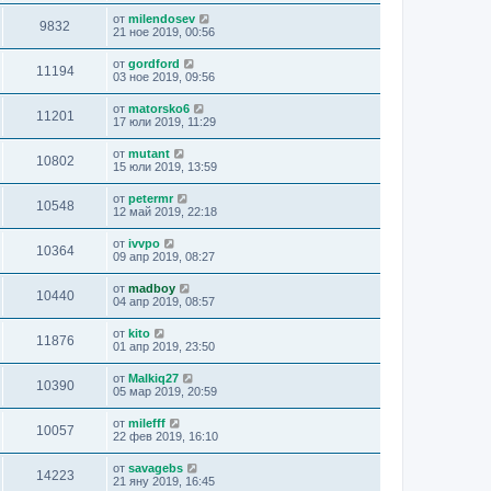
от
milendosev
9832
21 ное 2019, 00:56
от
gordford
11194
03 ное 2019, 09:56
от
matorsko6
11201
17 юли 2019, 11:29
от
mutant
10802
15 юли 2019, 13:59
от
petermr
10548
12 май 2019, 22:18
от
ivvpo
10364
09 апр 2019, 08:27
от
madboy
10440
04 апр 2019, 08:57
от
kito
11876
01 апр 2019, 23:50
от
Malkiq27
10390
05 мар 2019, 20:59
от
milefff
10057
22 фев 2019, 16:10
от
savagebs
14223
21 яну 2019, 16:45