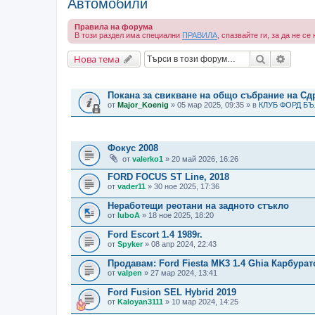
Автомобили
Правила на форума
В този раздел има специални
ПРАВИЛА
, спазвайте ги, за да не с
Търсене
Разши
Нова тема
ВАЖНИ СЪОБЩЕНИЯ
Покана за свикване на общо събрание на С
от
Major_Koenig
» 05 мар 2025, 09:35 » в
КЛУБ ФОРД Б
ТЕМИ
Фокус 2008
от
valerko1
» 20 май 2026, 16:26
FORD FOCUS ST Line, 2018
от
vader11
» 30 ное 2025, 17:36
Неработещи реотани на задното стъкло
от
luboA
» 18 ное 2025, 18:20
Ford Escort 1.4 1989г.
от
Spyker
» 08 апр 2024, 22:43
Продавам: Ford Fiesta MK3 1.4 Ghia Карбурато
от
valpen
» 27 мар 2024, 13:41
Ford Fusion SEL Hybrid 2019
от
Kaloyan3111
» 10 мар 2024, 14:25