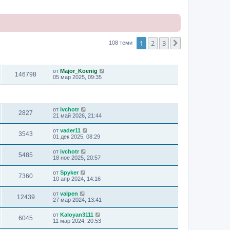
1
2
3
Следваща
108 теми
ПРЕГЛЕЖДАНИЯ
ПОСЛЕДНО МНЕНИЕ
от
Major_Koenig
146798
05 мар 2025, 09:35
ПРЕГЛЕЖДАНИЯ
ПОСЛЕДНО МНЕНИЕ
от
ivchotr
2827
21 май 2026, 21:44
от
vader11
3543
01 дек 2025, 08:29
от
ivchotr
5485
18 ное 2025, 20:57
от
Spyker
7360
10 апр 2024, 14:16
от
valpen
12439
27 мар 2024, 13:41
от
Kaloyan3111
6045
11 мар 2024, 20:53