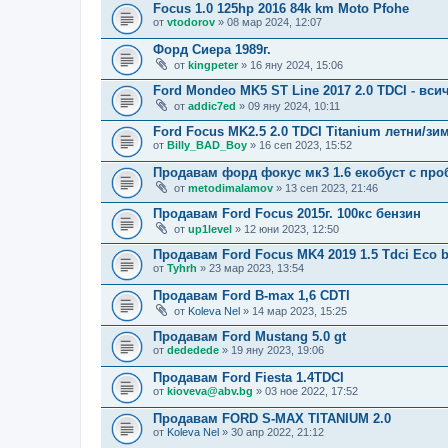
Focus 1.0 125hp 2016 84k km Moto Pfohe
от
vtodorov
» 08 мар 2024, 12:07
Форд Сиера 1989г.
от
kingpeter
» 16 яну 2024, 15:06
Ford Mondeo MK5 ST Line 2017 2.0 TDCI - вс
от
addic7ed
» 09 яну 2024, 10:11
Ford Focus MK2.5 2.0 TDCI Titanium летни/зи
от
Billy_BAD_Boy
» 16 сеп 2023, 15:52
Продавам форд фокус мк3 1.6 екобуст с про
от
metodimalamov
» 13 сеп 2023, 21:46
Продавам Ford Focus 2015г. 100кс бензин
от
up1level
» 12 юни 2023, 12:50
Продавам Ford Focus MK4 2019 1.5 Tdci Eco b
от
Tyhrh
» 23 мар 2023, 13:54
Продавам Ford B-max 1,6 CDTI
от
Koleva Nel
» 14 мар 2023, 15:25
Продавам Ford Mustang 5.0 gt
от
dededede
» 19 яну 2023, 19:06
Продавам Ford Fiesta 1.4TDCI
от
kioveva@abv.bg
» 03 ное 2022, 17:52
Продавам FORD S-MAX TITANIUM 2.0
от
Koleva Nel
» 30 апр 2022, 21:12