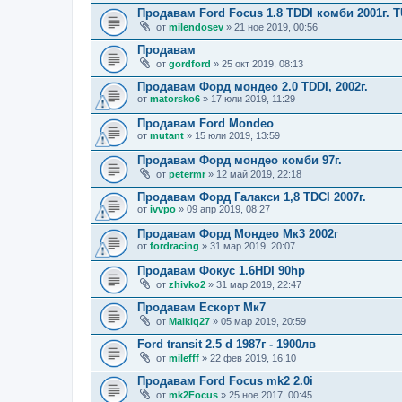
Продавам Ford Focus 1.8 TDDI комби 2001г. 
от
milendosev
» 21 ное 2019, 00:56
Продавам
от
gordford
» 25 окт 2019, 08:13
Продавам Форд мондео 2.0 TDDI, 2002г.
от
matorsko6
» 17 юли 2019, 11:29
Продавам Ford Mondeo
от
mutant
» 15 юли 2019, 13:59
Продавам Форд мондео комби 97г.
от
petermr
» 12 май 2019, 22:18
Продавам Форд Галакси 1,8 TDCI 2007г.
от
ivvpo
» 09 апр 2019, 08:27
Продавам Форд Мондео Мк3 2002г
от
fordracing
» 31 мар 2019, 20:07
Продавам Фокус 1.6HDI 90hp
от
zhivko2
» 31 мар 2019, 22:47
Продавам Ескорт Мк7
от
Malkiq27
» 05 мар 2019, 20:59
Ford transit 2.5 d 1987г - 1900лв
от
milefff
» 22 фев 2019, 16:10
Продавам Ford Focus mk2 2.0i
от
mk2Focus
» 25 ное 2017, 00:45