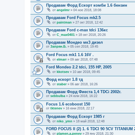
Продавам Форд Ескорт комби 1.6 бензин
от
angelmr
» 04 ное 2018, 18:08
Продавам Ford Focus mk2.5
от
paintman
» 27 окт 2018, 12:42
Продавам Ford c-max tdci 136кс
от
C_max0401
» 18 окт 2018, 20:26
Продавам Мондео мк3 дизел
от
Запрян.Б.
» 05 сеп 2018, 19:45
Ford Focus mk1 1.6 16V .
от
elmarr
» 09 авг 2018, 07:48
Ford Mondeo 2.2 tdci, 155 HP, 2005
от
kkotsev
» 10 авг 2018, 09:45
Форд ескорт 1.8 тд
от
staber
» 06 авг 2018, 16:26
Продавам Форд Фиеста 1,4 TDCi 2002г.
от
sebbulba
» 24 юли 2018, 16:22
Focus 1.6 ecoboost 150
от
tktenev
» 16 юни 2018, 22:17
Продавам Форд Ескорт 1985 г
от
niko_ymn
» 18 май 2018, 12:48
FORD FOCUS II (2) 1. 6 TDCI 90 5CV TITANIUM 
от
plamen.a.penev
» 29 яну 2018, 21:30