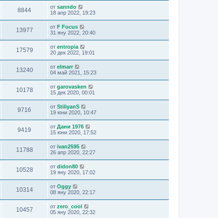
от
sanndo
8844
18 апр 2022, 19:23
от
F Focus
13977
31 яну 2022, 20:40
от
entropia
17579
20 дек 2022, 19:01
от
elmarr
13240
04 май 2021, 15:23
от
garovasken
10178
15 дек 2020, 00:01
от
StiliyanS
9716
19 юни 2020, 10:47
от
Дани 1976
9419
15 юни 2020, 17:52
от
ivan2595
11788
26 апр 2020, 22:27
от
didon80
10528
19 яну 2020, 17:02
от
Oggy
10314
08 яну 2020, 22:17
от
zero_cool
10457
05 яну 2020, 22:32