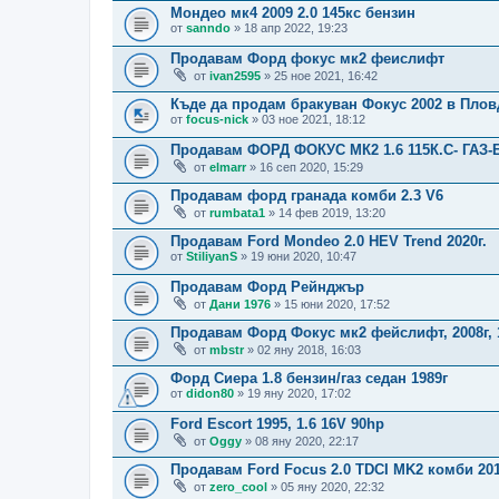
Мондео мк4 2009 2.0 145кс бензин
от
sanndo
» 18 апр 2022, 19:23
Продавам Форд фокус мк2 феислифт
от
ivan2595
» 25 ное 2021, 16:42
Къде да продам бракуван Фокус 2002 в Пло
от
focus-nick
» 03 ное 2021, 18:12
Продавам ФОРД ФОКУС МК2 1.6 115К.С- ГАЗ-
от
elmarr
» 16 сеп 2020, 15:29
Продавам форд гранада комби 2.3 V6
от
rumbata1
» 14 фев 2019, 13:20
Продавам Ford Mondeo 2.0 HEV Trend 2020г.
от
StiliyanS
» 19 юни 2020, 10:47
Продавам Форд Рейнджър
от
Дани 1976
» 15 юни 2020, 17:52
Продавам Форд Фокус мк2 фейслифт, 2008г, 1
от
mbstr
» 02 яну 2018, 16:03
Форд Сиера 1.8 бензин/газ седан 1989г
от
didon80
» 19 яну 2020, 17:02
Ford Escort 1995, 1.6 16V 90hp
от
Oggy
» 08 яну 2020, 22:17
Продавам Ford Focus 2.0 TDCI MK2 комби 201
от
zero_cool
» 05 яну 2020, 22:32