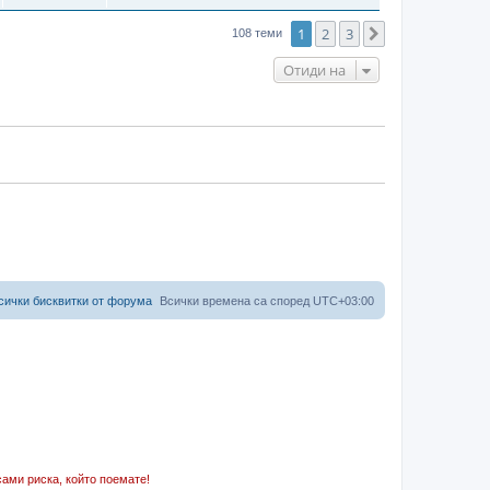
1
2
3
Следваща
108 теми
Отиди на
сички бисквитки от форума
Всички времена са според
UTC+03:00
ами риска, който поемате!