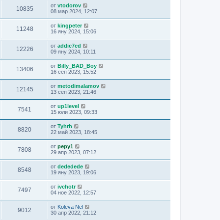
от
vtodorov
10835
08 мар 2024, 12:07
от
kingpeter
11248
16 яну 2024, 15:06
от
addic7ed
12226
09 яну 2024, 10:11
от
Billy_BAD_Boy
13406
16 сеп 2023, 15:52
от
metodimalamov
12145
13 сеп 2023, 21:46
от
up1level
7541
15 юли 2023, 09:33
от
Tyhrh
8820
22 май 2023, 18:45
от
pepy1
7808
29 апр 2023, 07:12
от
dededede
8548
19 яну 2023, 19:06
от
ivchotr
7497
04 ное 2022, 12:57
от
Koleva Nel
9012
30 апр 2022, 21:12