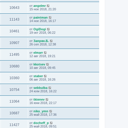
от
angelmr
10643
15 ное 2018, 21:20
от
paintman
11143
14 ное 2018, 16:17
от
OgiDogi
10461
19 окт 2018, 06:22
от
Запрян.Б.
10907
26 сеп 2018, 12:38
от
elmarr
11495
12 авг 2018, 19:21
от
kkotsev
10680
10 авг 2018, 09:45
от
staber
10360
06 авг 2018, 16:26
от
sebbulba
10754
24 юли 2018, 16:22
от
tktenev
11064
16 юни 2018, 22:17
от
niko_ymn
10687
25 май 2018, 17:36
от
docheff_p
11427
25 май 2018, 09:51