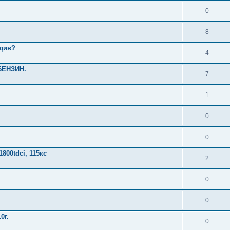
0
8
вдив?
4
БЕНЗИН.
7
1
0
0
800tdci, 115кс
2
0
0
0г.
0