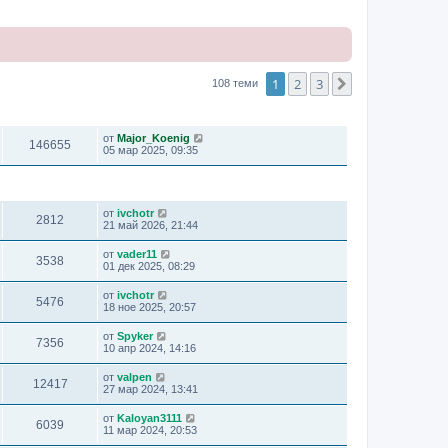
1
2
3
Следваща
108 теми
ПРЕГЛЕЖДАНИЯ
ПОСЛЕДНО МНЕНИЕ
от
Major_Koenig
146655
05 мар 2025, 09:35
ПРЕГЛЕЖДАНИЯ
ПОСЛЕДНО МНЕНИЕ
от
ivchotr
2812
21 май 2026, 21:44
от
vader11
3538
01 дек 2025, 08:29
от
ivchotr
5476
18 ное 2025, 20:57
от
Spyker
7356
10 апр 2024, 14:16
от
valpen
12417
27 мар 2024, 13:41
от
Kaloyan3111
6039
11 мар 2024, 20:53