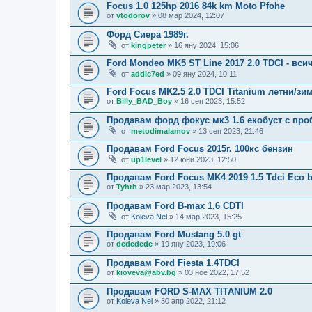
Focus 1.0 125hp 2016 84k km Moto Pfohe
от
vtodorov
» 08 мар 2024, 12:07
Форд Сиера 1989г.
от
kingpeter
» 16 яну 2024, 15:06
Ford Mondeo MK5 ST Line 2017 2.0 TDCI - вс
от
addic7ed
» 09 яну 2024, 10:11
Ford Focus MK2.5 2.0 TDCI Titanium летни/зи
от
Billy_BAD_Boy
» 16 сеп 2023, 15:52
Продавам форд фокус мк3 1.6 екобуст с про
от
metodimalamov
» 13 сеп 2023, 21:46
Продавам Ford Focus 2015г. 100кс бензин
от
up1level
» 12 юни 2023, 12:50
Продавам Ford Focus MK4 2019 1.5 Tdci Eco b
от
Tyhrh
» 23 мар 2023, 13:54
Продавам Ford B-max 1,6 CDTI
от
Koleva Nel
» 14 мар 2023, 15:25
Продавам Ford Mustang 5.0 gt
от
dededede
» 19 яну 2023, 19:06
Продавам Ford Fiesta 1.4TDCI
от
kioveva@abv.bg
» 03 ное 2022, 17:52
Продавам FORD S-MAX TITANIUM 2.0
от
Koleva Nel
» 30 апр 2022, 21:12