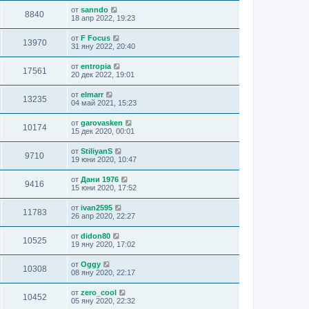
от
sanndo
8840
18 апр 2022, 19:23
от
F Focus
13970
31 яну 2022, 20:40
от
entropia
17561
20 дек 2022, 19:01
от
elmarr
13235
04 май 2021, 15:23
от
garovasken
10174
15 дек 2020, 00:01
от
StiliyanS
9710
19 юни 2020, 10:47
от
Дани 1976
9416
15 юни 2020, 17:52
от
ivan2595
11783
26 апр 2020, 22:27
от
didon80
10525
19 яну 2020, 17:02
от
Oggy
10308
08 яну 2020, 22:17
от
zero_cool
10452
05 яну 2020, 22:32