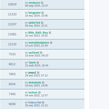
от
vtodorov
10818
08 мар 2024, 12:07
от
kingpeter
11233
16 яну 2024, 15:06
от
addic7ed
12207
09 яну 2024, 10:11
от
Billy_BAD_Boy
13381
16 сеп 2023, 15:52
от
metodimalamov
12132
13 сеп 2023, 21:46
от
up1level
7533
15 юли 2023, 09:33
от
Tyhrh
8812
22 май 2023, 18:45
от
pepy1
7803
29 апр 2023, 07:12
от
dededede
8544
19 яну 2023, 19:06
от
ivchotr
7495
04 ное 2022, 12:57
от
Koleva Nel
9008
30 апр 2022, 21:12