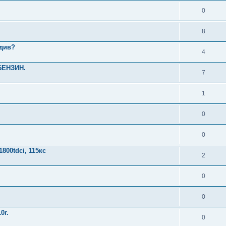
0
8
вдив?
4
БЕНЗИН.
7
1
0
0
800tdci, 115кс
2
0
0
0г.
0