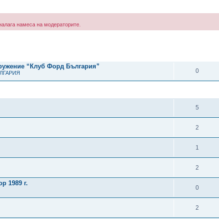
е налага намеса на модераторите.
рено търсене
ОТГОВОРИ
дружение “Клуб Форд България”
0
ЪЛГАРИЯ
ОТГОВОРИ
5
2
1
2
р 1989 г.
0
2