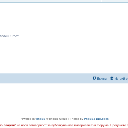
ели и 1 гост
Екипът
Изтрий в
Powered by
phpBB
© phpBB Group | Theme by
PhpBB3 BBCodes
България"
не носи отговорност за публикуваните материали във форума!
Преценете с