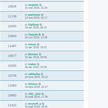
от
angelmr
10634
15 ное 2018, 21:20
от
paintman
11138
14 ное 2018, 16:17
от
OgiDogi
10455
19 окт 2018, 06:22
от
Запрян.Б.
10900
26 сеп 2018, 12:38
от
elmarr
11487
12 авг 2018, 19:21
от
kkotsev
10677
10 авг 2018, 09:45
от
staber
10355
06 авг 2018, 16:26
от
sebbulba
10749
24 юли 2018, 16:22
от
tktenev
11060
16 юни 2018, 22:17
от
niko_ymn
10683
25 май 2018, 17:36
от
docheff_p
11423
25 май 2018, 09:51