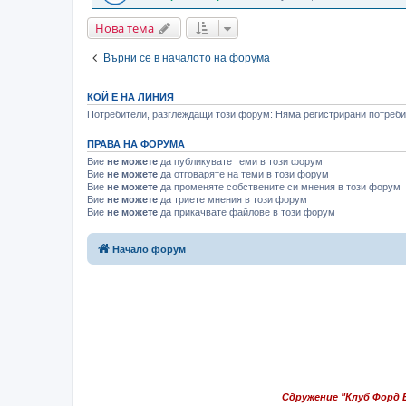
Нова тема
Върни се в началото на форума
КОЙ Е НА ЛИНИЯ
Потребители, разглеждащи този форум: Няма регистрирани потребит
ПРАВА НА ФОРУМА
Вие
не можете
да публикувате теми в този форум
Вие
не можете
да отговаряте на теми в този форум
Вие
не можете
да променяте собствените си мнения в този форум
Вие
не можете
да триете мнения в този форум
Вие
не можете
да прикачвате файлове в този форум
Начало форум
Сдружение "Клуб Форд 