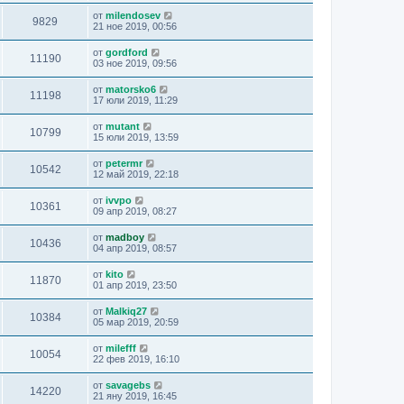
от
milendosev
9829
21 ное 2019, 00:56
от
gordford
11190
03 ное 2019, 09:56
от
matorsko6
11198
17 юли 2019, 11:29
от
mutant
10799
15 юли 2019, 13:59
от
petermr
10542
12 май 2019, 22:18
от
ivvpo
10361
09 апр 2019, 08:27
от
madboy
10436
04 апр 2019, 08:57
от
kito
11870
01 апр 2019, 23:50
от
Malkiq27
10384
05 мар 2019, 20:59
от
milefff
10054
22 фев 2019, 16:10
от
savagebs
14220
21 яну 2019, 16:45