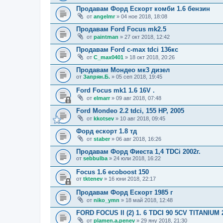
Продавам Форд Ескорт комби 1.6 бензин
от
angelmr
» 04 ное 2018, 18:08
Продавам Ford Focus mk2.5
от
paintman
» 27 окт 2018, 12:42
Продавам Ford c-max tdci 136кс
от
C_max0401
» 18 окт 2018, 20:26
Продавам Мондео мк3 дизел
от
Запрян.Б.
» 05 сеп 2018, 19:45
Ford Focus mk1 1.6 16V .
от
elmarr
» 09 авг 2018, 07:48
Ford Mondeo 2.2 tdci, 155 HP, 2005
от
kkotsev
» 10 авг 2018, 09:45
Форд ескорт 1.8 тд
от
staber
» 06 авг 2018, 16:26
Продавам Форд Фиеста 1,4 TDCi 2002г.
от
sebbulba
» 24 юли 2018, 16:22
Focus 1.6 ecoboost 150
от
tktenev
» 16 юни 2018, 22:17
Продавам Форд Ескорт 1985 г
от
niko_ymn
» 18 май 2018, 12:48
FORD FOCUS II (2) 1. 6 TDCI 90 5CV TITANIUM 
от
plamen.a.penev
» 29 яну 2018, 21:30