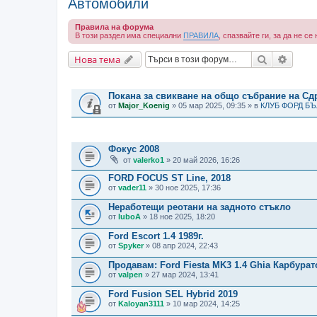
Автомобили
Правила на форума
В този раздел има специални
ПРАВИЛА
, спазвайте ги, за да не с
Търсене
Разши
Нова тема
ВАЖНИ СЪОБЩЕНИЯ
Покана за свикване на общо събрание на С
от
Major_Koenig
» 05 мар 2025, 09:35 » в
КЛУБ ФОРД Б
ТЕМИ
Фокус 2008
от
valerko1
» 20 май 2026, 16:26
FORD FOCUS ST Line, 2018
от
vader11
» 30 ное 2025, 17:36
Неработещи реотани на задното стъкло
от
luboA
» 18 ное 2025, 18:20
Ford Escort 1.4 1989г.
от
Spyker
» 08 апр 2024, 22:43
Продавам: Ford Fiesta MK3 1.4 Ghia Карбурато
от
valpen
» 27 мар 2024, 13:41
Ford Fusion SEL Hybrid 2019
от
Kaloyan3111
» 10 мар 2024, 14:25