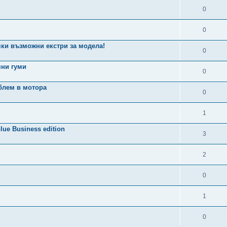
0
0
ички възможни екстри за модела!
0
мни гуми
0
блем в мотора
0
1
lue Business edition
3
2
0
1
0