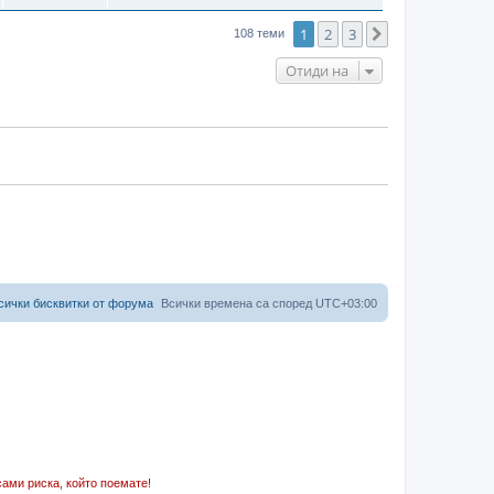
1
2
3
Следваща
108 теми
Отиди на
сички бисквитки от форума
Всички времена са според
UTC+03:00
ами риска, който поемате!