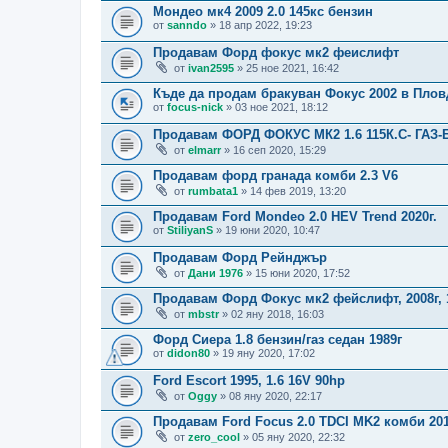
Мондео мк4 2009 2.0 145кс бензин
от
sanndo
» 18 апр 2022, 19:23
Продавам Форд фокус мк2 феислифт
от
ivan2595
» 25 ное 2021, 16:42
Къде да продам бракуван Фокус 2002 в Пло
от
focus-nick
» 03 ное 2021, 18:12
Продавам ФОРД ФОКУС МК2 1.6 115К.С- ГАЗ-
от
elmarr
» 16 сеп 2020, 15:29
Продавам форд гранада комби 2.3 V6
от
rumbata1
» 14 фев 2019, 13:20
Продавам Ford Mondeo 2.0 HEV Trend 2020г.
от
StiliyanS
» 19 юни 2020, 10:47
Продавам Форд Рейнджър
от
Дани 1976
» 15 юни 2020, 17:52
Продавам Форд Фокус мк2 фейслифт, 2008г, 1
от
mbstr
» 02 яну 2018, 16:03
Форд Сиера 1.8 бензин/газ седан 1989г
от
didon80
» 19 яну 2020, 17:02
Ford Escort 1995, 1.6 16V 90hp
от
Oggy
» 08 яну 2020, 22:17
Продавам Ford Focus 2.0 TDCI MK2 комби 201
от
zero_cool
» 05 яну 2020, 22:32