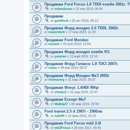
Продавам Ford Focus 1.8 TDDI комби 2001г. 
от
milendosev
» 21 ное 2019, 00:56
Продавам
от
gordford
» 25 окт 2019, 08:13
Продавам Форд мондео 2.0 TDDI, 2002г.
от
matorsko6
» 17 юли 2019, 11:29
Продавам Ford Mondeo
от
mutant
» 15 юли 2019, 13:59
Продавам Форд мондео комби 97г.
от
petermr
» 12 май 2019, 22:18
Продавам Форд Галакси 1,8 TDCI 2007г.
от
ivvpo
» 09 апр 2019, 08:27
Продавам Форд Мондео Мк3 2002г
от
fordracing
» 31 мар 2019, 20:07
Продавам Фокус 1.6HDI 90hp
от
zhivko2
» 31 мар 2019, 22:47
Продавам Ескорт Мк7
от
Malkiq27
» 05 мар 2019, 20:59
Ford transit 2.5 d 1987г - 1900лв
от
milefff
» 22 фев 2019, 16:10
Продавам Ford Focus mk2 2.0i
от
mk2Focus
» 25 ное 2017, 00:45