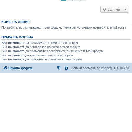
Отиди на
КОЙ Е НА ЛИНИЯ
Потребители, разглеждащи този форум: Няма регистрирани потребители и 2 госта
ПРАВА НА ФОРУМА
Вие
не можете
да публикувате теми в този форум
Вие
не можете
да отговаряте на теми в този форум
Вие
не можете
да променяте собствените си мнения в този форум
Вие
не можете
да триете мнения в този форум
Вие
не можете
да прикачвате файлове в този форум
Начало форум
Всички времена са според
UTC+03:00