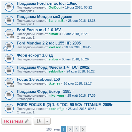
Продавам Ford c-max tdci 136кс
Последно мнение от
OgiDogi
«
19 окт 2018, 06:22
Отговори:
1
Продавам Мондео мк3 дизел
Последно мнение от
Запрян.Б.
«
26 сеп 2018, 12:38
Отговори:
1
Ford Focus mk1 1.6 16V .
Последно мнение от
elmarr
«
12 авг 2018, 19:21
Отговори:
2
Ford Mondeo 2.2 tdci, 155 HP, 2005
Последно мнение от
kkotsev
«
10 авг 2018, 09:45
Форд ескорт 1.8 тд
Последно мнение от
staber
«
06 авг 2018, 16:26
Продавам Форд Фиеста 1,4 TDCi 2002г.
Последно мнение от
sebbulba
«
24 юли 2018, 16:22
Focus 1.6 ecoboost 150
Последно мнение от
tktenev
«
16 юни 2018, 22:17
Продавам Форд Ескорт 1985 г
Последно мнение от
niko_ymn
«
25 май 2018, 17:36
Отговори:
1
FORD FOCUS II (2) 1. 6 TDCI 90 5CV TITANIUM 2009г
Последно мнение от
docheff_p
«
25 май 2018, 09:51
Отговори:
1
Нова тема
1
2
3
Следваща
108 теми