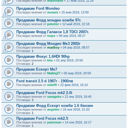
Последно мнение от
matorsko6
«
17 юли 2019, 11:29
Продавам Ford Mondeo
Последно мнение от
mutant
«
15 юли 2019, 13:59
Продавам Форд мондео комби 97г.
Последно мнение от
petermr
«
12 май 2019, 22:18
Продавам Форд Галакси 1,8 TDCI 2007г.
Последно мнение от
ivvpo
«
09 апр 2019, 08:27
Продавам Форд Мондео Мк3 2002г
Последно мнение от
madboy
«
04 апр 2019, 08:57
Отговори:
1
Продавам Фокус 1.6HDI 90hp
Последно мнение от
kito
«
01 апр 2019, 23:50
Отговори:
2
Продавам Ескорт Мк7
Последно мнение от
Malkiq27
«
05 мар 2019, 20:59
Ford transit 2.5 d 1987г - 1900лв
Последно мнение от
milefff
«
22 фев 2019, 16:10
Продавам Ford Focus mk2 2.0i
Последно мнение от
savagebs
«
21 яну 2019, 16:45
Отговори:
3
Продавам Форд Ескорт комби 1.6 бензин
Последно мнение от
angelmr
«
15 ное 2018, 21:20
Отговори:
1
Продавам Ford Focus mk2.5
Последно мнение от
paintman
«
14 ное 2018, 16:17
Отговори:
1