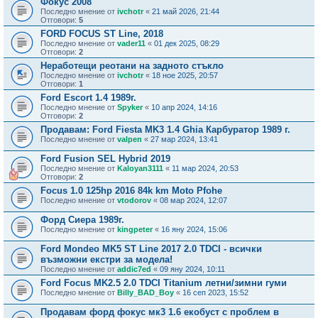
Фокус 2008
Последно мнение от
ivchotr
«
21 май 2026, 21:44
Отговори:
5
FORD FOCUS ST Line, 2018
Последно мнение от
vader11
«
01 дек 2025, 08:29
Отговори:
2
Неработещи реотани на задното стъкло
Последно мнение от
ivchotr
«
18 ное 2025, 20:57
Отговори:
1
Ford Escort 1.4 1989г.
Последно мнение от
Spyker
«
10 апр 2024, 14:16
Отговори:
2
Продавам: Ford Fiesta MK3 1.4 Ghia Карбуратор 1989 г.
Последно мнение от
valpen
«
27 мар 2024, 13:41
Ford Fusion SEL Hybrid 2019
Последно мнение от
Kaloyan3111
«
11 мар 2024, 20:53
Отговори:
2
Focus 1.0 125hp 2016 84k km Moto Pfohe
Последно мнение от
vtodorov
«
08 мар 2024, 12:07
Форд Сиера 1989г.
Последно мнение от
kingpeter
«
16 яну 2024, 15:06
Ford Mondeo MK5 ST Line 2017 2.0 TDCI - всички
възможни екстри за модела!
Последно мнение от
addic7ed
«
09 яну 2024, 10:11
Ford Focus MK2.5 2.0 TDCI Titanium летни/зимни гуми
Последно мнение от
Billy_BAD_Boy
«
16 сеп 2023, 15:52
Продавам форд фокус мк3 1.6 екобуст с проблем в