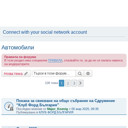
Connect with your social network account
Автомобили
Правила на форума
В този раздел има специални
ПРАВИЛА
, спазвайте ги, за да не се налага намеса
на модераторите.
Търсене
Разширено търсене
Нова тема
1
2
3
Следваща
108 теми
Важни съобщения
Покана за свикване на общо събрание на Сдружение
“Клуб Форд България”
Последно мнение от
Major_Koenig
«
05 мар 2025, 09:35
Публикувано в
КЛУБ ФОРД БЪЛГАРИЯ
Теми