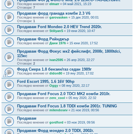
Последно мнение от
elmarr
«
04 май 2021, 15:23
Отговори:
7
Продавам форд гранада комби 2.3 V6
Последно мнение от
garovasken
«
15 дек 2020, 00:01
Отговори:
1
Продавам Ford Mondeo 2.0 HEV Trend 2020г.
Последно мнение от
StiliyanS
«
19 юни 2020, 10:47
Продавам Форд Рейнджър
Последно мнение от
Дани 1976
«
15 юни 2020, 17:52
Продавам Форд Фокус мк2 фейслифт, 2008г, 1800tdci,
115кс
Последно мнение от
ivan2595
«
26 апр 2020, 22:27
Отговори:
2
Форд Сиера 1.8 бензин/газ седан 1989г
Последно мнение от
didon80
«
19 яну 2020, 17:02
Ford Escort 1995, 1.6 16V 90hp
Последно мнение от
Oggy
«
08 яну 2020, 22:17
Продавам Ford Focus 2.0 TDCI MK2 комби 2010г.
Последно мнение от
zero_cool
«
05 яну 2020, 22:32
Продавам Ford Focus 1.8 TDDI комби 2001г. TUNING
Последно мнение от
milendosev
«
21 ное 2019, 00:56
Продавам
Последно мнение от
gordford
«
03 ное 2019, 09:56
Продавам Форд мондео 2.0 TDDI, 2002г.