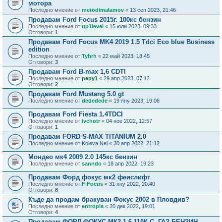
мотора
Последно мнение от
metodimalamov
«
13 сеп 2023, 21:46
Продавам Ford Focus 2015г. 100кс бензин
Последно мнение от
up1level
«
15 юли 2023, 09:33
Отговори:
1
Продавам Ford Focus MK4 2019 1.5 Tdci Eco blue Business
edition
Последно мнение от
Tyhrh
«
22 май 2023, 18:45
Отговори:
3
Продавам Ford B-max 1,6 CDTI
Последно мнение от
pepy1
«
29 апр 2023, 07:12
Отговори:
2
Продавам Ford Mustang 5.0 gt
Последно мнение от
dededede
«
19 яну 2023, 19:06
Продавам Ford Fiesta 1.4TDCI
Последно мнение от
ivchotr
«
04 ное 2022, 12:57
Отговори:
1
Продавам FORD S-MAX TITANIUM 2.0
Последно мнение от
Koleva Nel
«
30 апр 2022, 21:12
Мондео мк4 2009 2.0 145кс бензин
Последно мнение от
sanndo
«
18 апр 2022, 19:23
Продавам Форд фокус мк2 феислифт
Последно мнение от
F Focus
«
31 яну 2022, 20:40
Отговори:
8
Къде да продам бракуван Фокус 2002 в Пловдив?
Последно мнение от
entropia
«
20 дек 2022, 19:01
Отговори:
4
Продавам ФОРД ФОКУС МК2 1.6 115К.С- ГАЗ-БЕНЗИН.