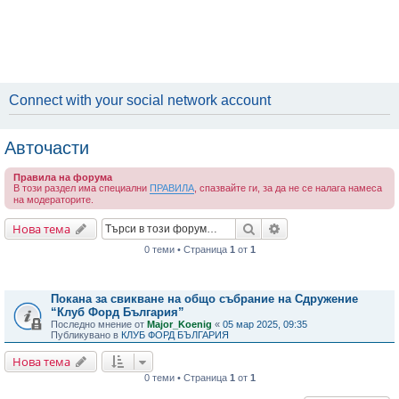
Connect with your social network account
Авточасти
Правила на форума
В този раздел има специални
ПРАВИЛА
, спазвайте ги, за да не се налага намеса
на модераторите.
Търсене
Разширено търсене
Нова тема
0 теми • Страница
1
от
1
Важни съобщения
Покана за свикване на общо събрание на Сдружение
“Клуб Форд България”
Последно мнение от
Major_Koenig
«
05 мар 2025, 09:35
Публикувано в
КЛУБ ФОРД БЪЛГАРИЯ
Нова тема
0 теми • Страница
1
от
1