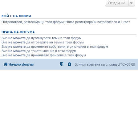
Отиди на
КОЙ Е НА ЛИНИЯ
Потребители, разглеждащи този форум: Няма регистрирани потребители и 1 гост
ПРАВА НА ФОРУМА
Вие
не можете
да публикувате теми в този форум
Вие
не можете
да отговаряте на теми в този форум
Вие
не можете
да променяте собствените си мнения в този форум
Вие
не можете
да триете мнения в този форум
Вие
не можете
да прикачвате файлове в този форум
Начало форум
Всички времена са според
UTC+03:00