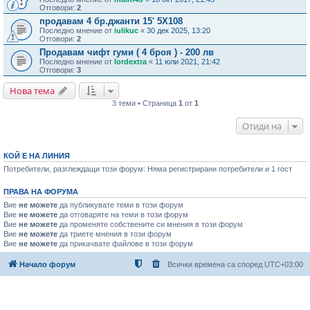
Отговори:
2
продавам 4 бр.джанти 15' 5Х108
Последно мнение от
iulikuc
«
30 дек 2025, 13:20
Отговори:
2
Продавам чифт гуми ( 4 броя ) - 200 лв
Последно мнение от
lordextra
«
11 юли 2021, 21:42
Отговори:
3
Нова тема
3 теми • Страница
1
от
1
Отиди на
КОЙ Е НА ЛИНИЯ
Потребители, разглеждащи този форум: Няма регистрирани потребители и 1 гост
ПРАВА НА ФОРУМА
Вие
не можете
да публикувате теми в този форум
Вие
не можете
да отговаряте на теми в този форум
Вие
не можете
да променяте собствените си мнения в този форум
Вие
не можете
да триете мнения в този форум
Вие
не можете
да прикачвате файлове в този форум
Начало форум
Всички времена са според
UTC+03:00