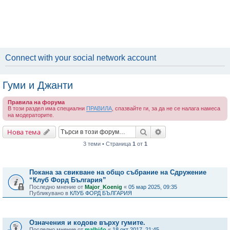
Connect with your social network account
Гуми и Джанти
Правила на форума
В този раздел има специални
ПРАВИЛА
, спазвайте ги, за да не се налага намеса
на модераторите.
Търсене
Разширено търсене
Нова тема
3 теми • Страница
1
от
1
Важни съобщения
Покана за свикване на общо събрание на Сдружение
“Клуб Форд България”
Последно мнение от
Major_Koenig
«
05 мар 2025, 09:35
Публикувано в
КЛУБ ФОРД БЪЛГАРИЯ
Теми
Означения и кодове върху гумите.
Последно мнение от
malhi4o
«
18 окт 2017, 21:45