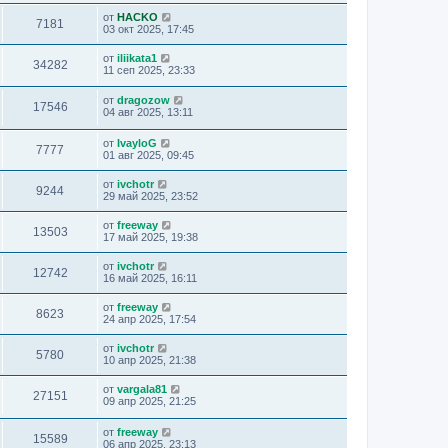
от
HACKO
7181
03 окт 2025, 17:45
от
iliikata1
34282
11 сеп 2025, 23:33
от
dragozow
17546
04 авг 2025, 13:11
от
IvayloG
7777
01 авг 2025, 09:45
от
ivchotr
9244
29 май 2025, 23:52
от
freeway
13503
17 май 2025, 19:38
от
ivchotr
12742
16 май 2025, 16:11
от
freeway
8623
24 апр 2025, 17:54
от
ivchotr
5780
10 апр 2025, 21:38
от
vargala81
27151
09 апр 2025, 21:25
от
freeway
15589
06 апр 2025, 23:13