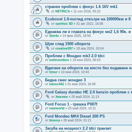
странен проблем с фокус 1.6 16V mk1
от
NETRICA
» 11 сеп 2016, 05:22
Ecoboost 1.0-поглед отвътре на 100000км и 8
от
synthez 3D
» 31 авг 2022, 15:06
Еднаква ли е главата на фокус мк2 1,6 90к. и 
от
Sim4o
» 14 фев 2025, 18:58
Шум след 1500 оборота
от
creative397
» 18 апр 2024, 20:04
Проблем с Мондео mk3 2.0 tdci
от
ivelinstoikov
» 19 юни 2024, 06:53
Вдигане на обороти на място без подаване на
от
timur
» 10 юни 2024, 10:44
Бедна смес мондео 3
от
tattoo442
» 01 юни 2024, 16:39
Ford Galaxy duratec HE 2.0 benzin проблем с
от
Хюсеин
» 25 май 2024, 11:13
Ford Focus 1 - грешка P007f
от
newworld
» 25 май 2024, 14:11
Ford Mondeo MK4 Diesel 200 PS
от
limona
» 28 май 2024, 01:21
Загуба на мощност 2.2 tdci транзит