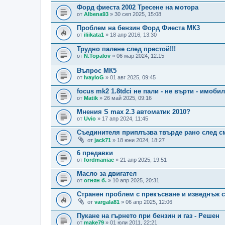
Форд фиеста 2002 Тресене на мотора
от
Albena93
» 30 сеп 2025, 15:08
Проблем на бензин Форд Фиеста МК3
от
iliikata1
» 18 апр 2016, 13:30
Трудно палене след престой!!!
от
N.Topalov
» 06 мар 2024, 12:15
Въпрос МК5
от
IvayloG
» 01 авг 2025, 09:45
focus mk2 1.8tdci не пали - не върти - имоб
от
Matik
» 26 май 2025, 09:16
Мнения S max 2.3 автоматик 2010?
от
Uvio
» 17 апр 2024, 11:45
Съединителя приплъзва твърде рано след с
от
jack71
» 18 юни 2024, 18:27
6 предавки
от
fordmaniac
» 21 апр 2025, 19:51
Масло за двигател
от
огнян б.
» 10 апр 2025, 20:31
Странен проблем с прекъсване и изведнъж се 
от
vargala81
» 06 апр 2025, 12:06
Пукане на гърнето при бензин и газ - Решен
от
make79
» 01 юли 2011, 22:21