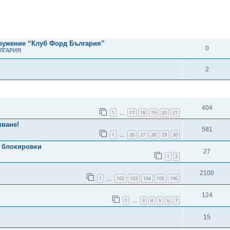
рено търсене
ОТГОВОРИ
дружение “Клуб Форд България”
0
ЪЛГАРИЯ
2
ОТГОВОРИ
404
1
17
18
19
20
21
…
яване!
581
1
26
27
28
29
30
…
 блокировки
27
1
2
2100
1
102
103
104
105
106
…
124
1
3
4
5
6
7
…
15