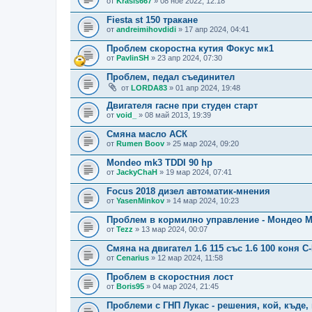
от
Krasis667
» 08 ное 2022, 12:18
Fiesta st 150 тракане
от
andreimihovdidi
» 17 апр 2024, 04:41
Проблем скоростна кутия Фокус мк1
от
PavlinSH
» 23 апр 2024, 07:30
Проблем, педал съединител
от
LORDA83
» 01 апр 2024, 19:48
Двигателя гасне при студен старт
от
void_
» 08 май 2013, 19:39
Смяна масло АСК
от
Rumen Boov
» 25 мар 2024, 09:20
Mondeo mk3 TDDI 90 hp
от
JackyChaH
» 19 мар 2024, 07:41
Focus 2018 дизел автоматик-мнения
от
YasenMinkov
» 14 мар 2024, 10:23
Проблем в кормилно управление - Мондео МК 
от
Tezz
» 13 мар 2024, 00:07
Смяна на двигател 1.6 115 със 1.6 100 коня 
от
Cenarius
» 12 мар 2024, 11:58
Проблем в скоростния лост
от
Boris95
» 04 мар 2024, 21:45
Проблеми с ГНП Лукас - решения, кой, къде,