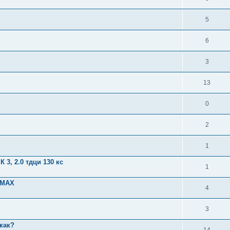
5
6
3
13
0
2
1
3, 2.0 тдци 130 кс
1
C-MAX
4
3
 как?
14