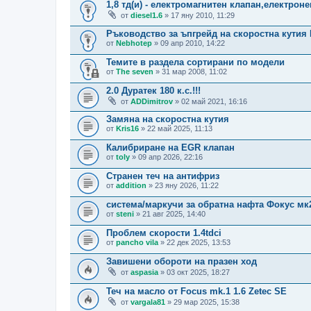
1,8 тд(и) - електромагнитен клапан,електронен
от
diesel1.6
» 17 яну 2010, 11:29
Ръководство за ъпгрейд на скоростна кутия 
от
Nebhotep
» 09 апр 2010, 14:22
Темите в раздела сортирани по модели
от
The seven
» 31 мар 2008, 11:02
2.0 Дуратек 180 к.с.!!!
от
ADDimitrov
» 02 май 2021, 16:16
Замяна на скоростна кутия
от
Kris16
» 22 май 2025, 11:13
Калибриране на EGR клапан
от
toly
» 09 апр 2026, 22:16
Странен теч на антифриз
от
addition
» 23 яну 2026, 11:22
система/маркучи за обратна нафта Фокус мк
от
steni
» 21 авг 2025, 14:40
Проблем скорости 1.4tdci
от
pancho vila
» 22 дек 2025, 13:53
Завишени обороти на празен ход
от
aspasia
» 03 окт 2025, 18:27
Теч на масло от Focus mk.1 1.6 Zetec SE
от
vargala81
» 29 мар 2025, 15:38