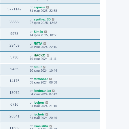
от
aspasia
5771142
31 мар 2025, 22:58
от
synthez 3D
38803
27 фев 2025, 12:33
от
Sim4o
9978
14 фев 2025, 18:58
от
ЯЛТА
23459
28 юни 2024, 22:16
от
HACKO
5730
19 юни 2024, 11:11
от
timur
9435
10 юни 2024, 10:44
от
tattoo442
14175
05 юни 2024, 08:38
от
fordmaniac
13072
04 юни 2024, 07:42
от
ivchotr
6716
31 май 2024, 21:10
от
ivchotr
26341
31 май 2024, 20:46
от
Krasis667
11689