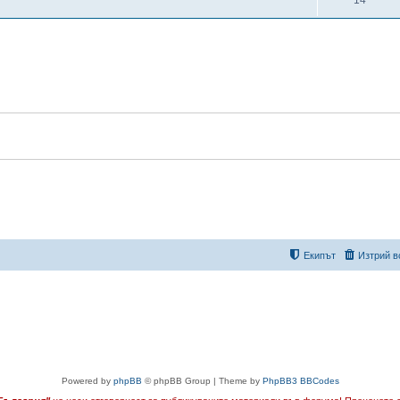
Екипът
Изтрий в
Powered by
phpBB
© phpBB Group | Theme by
PhpBB3 BBCodes