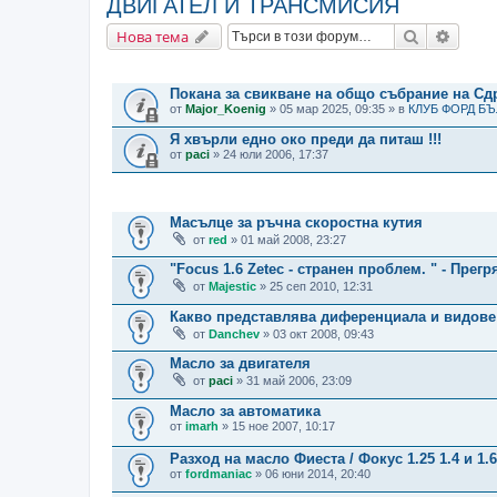
ДВИГАТЕЛ И ТРАНСМИСИЯ
Търсене
Разши
Нова тема
ВАЖНИ СЪОБЩЕНИЯ
Покана за свикване на общо събрание на С
от
Major_Koenig
» 05 мар 2025, 09:35 » в
КЛУБ ФОРД Б
Я хвърли едно око преди да питаш !!!
от
paci
» 24 юли 2006, 17:37
ТЕМИ
Масълце за ръчна скоростна кутия
от
red
» 01 май 2008, 23:27
"Focus 1.6 Zetec - странен проблем. " - Прегр
от
Majestic
» 25 сеп 2010, 12:31
Какво представлява диференциала и видове
от
Danchev
» 03 окт 2008, 09:43
Масло за двигателя
от
paci
» 31 май 2006, 23:09
Масло за автоматика
от
imarh
» 15 ное 2007, 10:17
Разход на масло Фиеста / Фокус 1.25 1.4 и 1.6
от
fordmaniac
» 06 юни 2014, 20:40