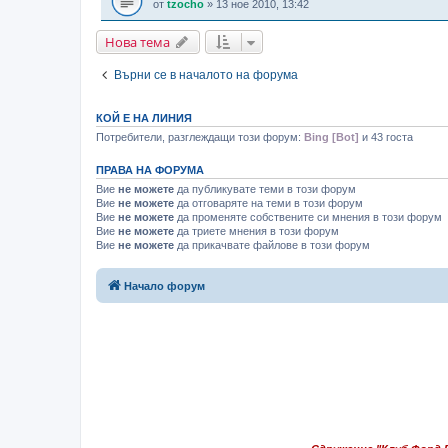
от
tzocho
» 13 ное 2010, 13:42
Нова тема
Върни се в началото на форума
КОЙ Е НА ЛИНИЯ
Потребители, разглеждащи този форум:
Bing [Bot]
и 43 госта
ПРАВА НА ФОРУМА
Вие
не можете
да публикувате теми в този форум
Вие
не можете
да отговаряте на теми в този форум
Вие
не можете
да променяте собствените си мнения в този форум
Вие
не можете
да триете мнения в този форум
Вие
не можете
да прикачвате файлове в този форум
Начало форум