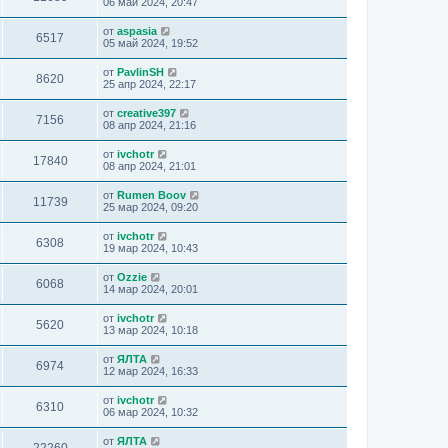
06 май 2024, 20:47
от
aspasia
6517
05 май 2024, 19:52
от
PavlinSH
8620
25 апр 2024, 22:17
от
creative397
7156
08 апр 2024, 21:16
от
ivchotr
17840
08 апр 2024, 21:01
от
Rumen Boov
11739
25 мар 2024, 09:20
от
ivchotr
6308
19 мар 2024, 10:43
от
Ozzie
6068
14 мар 2024, 20:01
от
ivchotr
5620
13 мар 2024, 10:18
от
ЯЛТА
6974
12 мар 2024, 16:33
от
ivchotr
6310
06 мар 2024, 10:32
от
ЯЛТА
22260