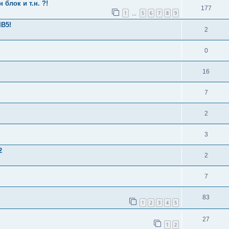
 блок и т.н. ?!
177
1
5
6
7
8
9
…
IB5!
2
0
16
7
2
3
2
2
7
83
1
2
3
4
5
27
1
2