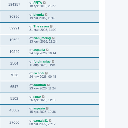
от
ЯЛТА
184357
18 дек 2016, 23:27
от
blenda
30396
19 окт 2015, 11:46
от
The seven
39991
31 мар 2008, 11:02
от
ivan_racing
19692
13 юни 2026, 22:24
от
aspasia
10549
24 апр 2026, 10:14
от
fordmaniac
2564
11 апр 2026, 11:04
от
ivchotr
7028
24 яну 2026, 00:48
от
addition
6547
23 яну 2026, 11:24
от
янко
5102
26 дек 2025, 11:18
от
aspasia
43802
15 дек 2025, 19:36
от
vargala81
27050
08 окт 2025, 22:12