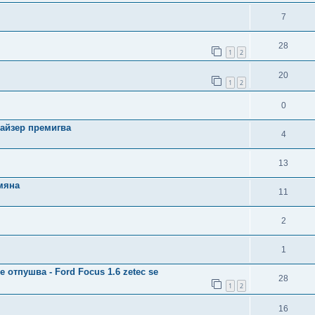
7
28
1
2
20
1
2
0
илайзер премигва
4
13
мяна
11
2
1
отпушва - Ford Focus 1.6 zetec se
28
1
2
16