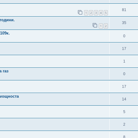
81
1
2
3
4
5
 години.
35
1
2
109к.
0
17
1
 газ
0
17
 мощноста
14
5
2
8