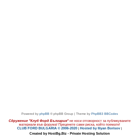
Powered by
phpBB
© phpBB Group | Theme by
PhpBB3 BBCodes
Сдружение "Клуб Форд България"
не носи отговорност за публикуваните
материали във форума!
Преценете сами риска, който поемате!
CLUB FORD BULGARIA © 2006-2020
Hosted by Iliyan Borisov
|
|
Created by HostBg.Biz - Private Hosting Solution