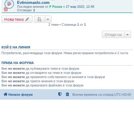
Evtinomaslo.com
Последно мнение от
F Focus
«
27 мар 2022, 12:45
Отговори:
2
Нова тема
2 теми • Страница
1
от
1
Отиди на
КОЙ Е НА ЛИНИЯ
Потребители, разглеждащи този форум: Няма регистрирани потребители и 2 госта
ПРАВА НА ФОРУМА
Вие
не можете
да публикувате теми в този форум
Вие
не можете
да отговаряте на теми в този форум
Вие
не можете
да променяте собствените си мнения в този форум
Вие
не можете
да триете мнения в този форум
Вие
не можете
да прикачвате файлове в този форум
Начало форум
Всички времена са според
UTC+03:00