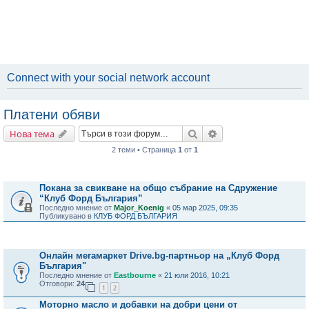
Connect with your social network account
Платени обяви
Търсене
Разширено търсене
Нова тема
2 теми • Страница
1
от
1
Важни съобщения
Покана за свикване на общо събрание на Сдружение
“Клуб Форд България”
Последно мнение от
Major_Koenig
«
05 мар 2025, 09:35
Публикувано в
КЛУБ ФОРД БЪЛГАРИЯ
Теми
Онлайн мегамаркет Drive.bg-партньор на „Клуб Форд
България"
Последно мнение от
Eastbourne
«
21 юли 2016, 10:21
Отговори:
24
1
2
Моторно масло и добавки на добри цени от