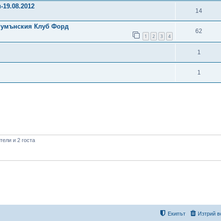
19.08.2012
14
 Румънския Клуб Форд
62
1
2
3
4
1
1
ели и 2 госта
Екипът
Изтрий в