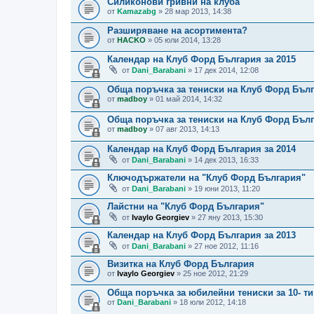
Силиконови гривни на клуба
от
Kamazabg
» 28 мар 2013, 14:38
Разширяване на асортимента?
от
HACKO
» 05 юли 2014, 13:28
Календар на Клуб Форд България за 2015
от
Dani_Barabani
» 17 дек 2014, 12:08
Обща поръчка за тениски на Клуб Форд Бълга
от
madboy
» 01 май 2014, 14:32
Обща поръчка за тениски на Клуб Форд Бълга
от
madboy
» 07 авг 2013, 14:13
Календар на Клуб Форд България за 2014
от
Dani_Barabani
» 14 дек 2013, 16:33
Ключодържатели на "Клуб Форд България"
от
Dani_Barabani
» 19 юни 2013, 11:20
Лайстни на "Клуб Форд България"
от
Ivaylo Georgiev
» 27 яну 2013, 15:30
Календар на Клуб Форд България за 2013
от
Dani_Barabani
» 27 ное 2012, 11:16
Визитка на Клуб Форд България
от
Ivaylo Georgiev
» 25 ное 2012, 21:29
Обща поръчка за юбилейни тениски за 10- т
от
Dani_Barabani
» 18 юли 2012, 14:18