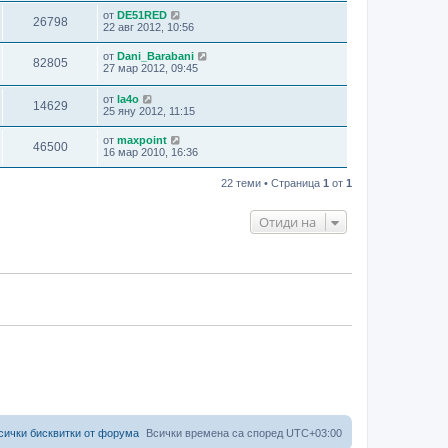
от
DE51RED
26798
22 авг 2012, 10:56
от
Dani_Barabani
82805
27 мар 2012, 09:45
от
la4o
14629
25 яну 2012, 11:15
от
maxpoint
46500
16 мар 2010, 16:36
22 теми • Страница
1
от
1
Отиди на
сички бисквитки от форума
Всички времена са според
UTC+03:00