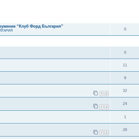
рено търсене
ОТГОВОРИ
дружение “Клуб Форд България”
0
ЪЛГАРИЯ
ОТГОВОРИ
0
11
9
32
1
2
24
1
2
1
26
1
2