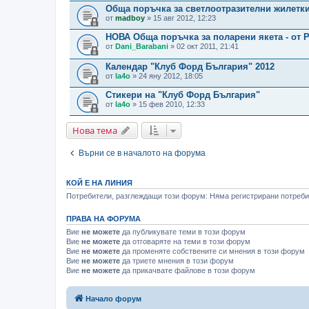
Обща поръчка за светлоотразителни жилетки-
от
madboy
» 15 авг 2012, 12:23
НОВА Обща поръчка за поларени якета - от
от
Dani_Barabani
» 02 окт 2011, 21:41
Календар "Клуб Форд България" 2012
от
la4o
» 24 яну 2012, 18:05
Стикери на "Клуб Форд България"
от
la4o
» 15 фев 2010, 12:33
Нова тема
Върни се в началото на форума
КОЙ Е НА ЛИНИЯ
Потребители, разглеждащи този форум: Няма регистрирани потребит
ПРАВА НА ФОРУМА
Вие
не можете
да публикувате теми в този форум
Вие
не можете
да отговаряте на теми в този форум
Вие
не можете
да променяте собствените си мнения в този форум
Вие
не можете
да триете мнения в този форум
Вие
не можете
да прикачвате файлове в този форум
Начало форум