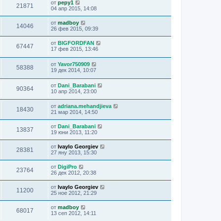
от
pepy1
21871
04 апр 2015, 14:08
от
madboy
14046
26 фев 2015, 09:39
от
BIGFORDFAN
67447
17 фев 2015, 13:46
от
Yavor750909
58388
19 дек 2014, 10:07
от
Dani_Barabani
90364
10 апр 2014, 23:00
от
adriana.mehandjieva
18430
21 мар 2014, 14:50
от
Dani_Barabani
13837
19 юни 2013, 11:20
от
Ivaylo Georgiev
28381
27 яну 2013, 15:30
от
DigiPro
23764
26 дек 2012, 20:38
от
Ivaylo Georgiev
11200
25 ное 2012, 21:29
от
madboy
68017
13 сеп 2012, 14:11