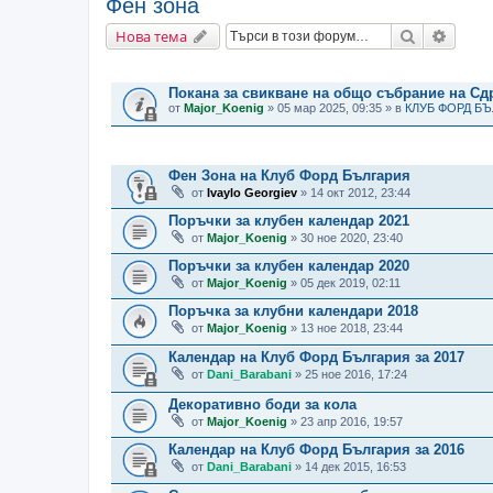
Фен зона
Търсене
Разши
Нова тема
ВАЖНИ СЪОБЩЕНИЯ
Покана за свикване на общо събрание на С
от
Major_Koenig
» 05 мар 2025, 09:35 » в
КЛУБ ФОРД Б
ТЕМИ
Фен Зона на Клуб Форд България
от
Ivaylo Georgiev
» 14 окт 2012, 23:44
Поръчки за клубен календар 2021
от
Major_Koenig
» 30 ное 2020, 23:40
Поръчки за клубен календар 2020
от
Major_Koenig
» 05 дек 2019, 02:11
Поръчка за клубни календари 2018
от
Major_Koenig
» 13 ное 2018, 23:44
Календар на Клуб Форд България за 2017
от
Dani_Barabani
» 25 ное 2016, 17:24
Декоративно боди за кола
от
Major_Koenig
» 23 апр 2016, 19:57
Календар на Клуб Форд България за 2016
от
Dani_Barabani
» 14 дек 2015, 16:53