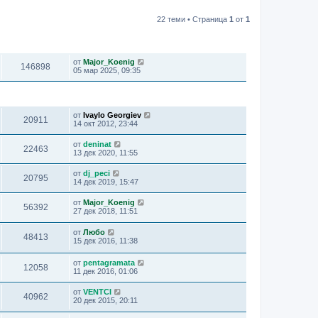
22 теми • Страница
1
от
1
ПРЕГЛЕЖДАНИЯ
ПОСЛЕДНО МНЕНИЕ
от
Major_Koenig
146898
05 мар 2025, 09:35
ПРЕГЛЕЖДАНИЯ
ПОСЛЕДНО МНЕНИЕ
от
Ivaylo Georgiev
20911
14 окт 2012, 23:44
от
deninat
22463
13 дек 2020, 11:55
от
dj_peci
20795
14 дек 2019, 15:47
от
Major_Koenig
56392
27 дек 2018, 11:51
от
Любо
48413
15 дек 2016, 11:38
от
pentagramata
12058
11 дек 2016, 01:06
от
VENTCI
40962
20 дек 2015, 20:11