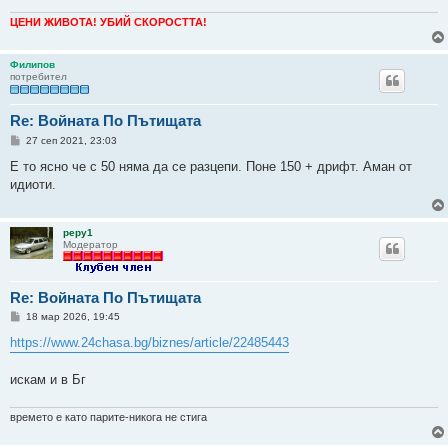
ЦЕНИ ЖИВОТА! УБИЙ СКОРОСТТА!
Филипов
потребител
Re: Войната По Пътищата
М
27 сеп 2021, 23:03
н
е
Е то ясно че с 50 няма да се разцепи. Поне 150 + дрифт. Аман от
н
идиоти.
и
е
pepy1
Модератор
Re: Войната По Пътищата
М
18 мар 2026, 19:45
н
е
https://www.24chasa.bg/biznes/article/22485443
н
и
е
искам и в Бг
времето е като парите-никога не стига