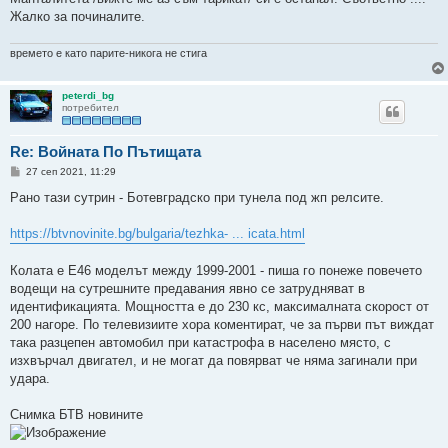
Жалко за починалите.
времето е като парите-никога не стига
peterdi_bg
потребител
Re: Войната По Пътищата
М
27 сеп 2021, 11:29
н
е
Рано тази сутрин - Ботевградско при тунела под жп релсите.
н
и
е
https://btvnovinite.bg/bulgaria/tezhka- ... icata.html
Колата е Е46 моделът между 1999-2001 - пиша го понеже повечето
водещи на сутрешните предавания явно се затрудняват в
идентификацията. Мощността е до 230 кс, максималната скорост от
200 нагоре. По телевизиите хора коментират, че за първи път виждат
така разцепен автомобил при катастрофа в населено място, с
изхвърчал двигател, и не могат да повярват че няма загинали при
удара.
Снимка БТВ новините