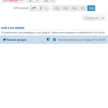
Страница
106
от
106
1
102
103
104
105
106
Предишна
2105 мнения
…
Отиди на
КОЙ Е НА ЛИНИЯ
Потребители, разглеждащи този форум: Няма регистрирани потребители и 33 госта
Начало форум
Всички времена са според
UTC+03:00