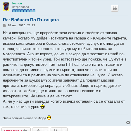
ivchotr
потребител
Re: Войната По Пътищата
М
18 мар 2026, 21:13
н
е
Не я виждам как ще проработи тази сехема с глобите от такива
н
камери. Когато му дойде честитката на гъзара с избушените гърнета,
и
е
вкарва колата/мотора в бокса, слага стоковия ауспух и отива да се
жалва, че високотехнологичното чудо му е объркало колата/
моторетката. Ако не вярват, да им я закара да я тестват с някой по-
чувствителен и точен уред. Той естествено ще покаже, че шумът е в
рамките на допустимото. Там поне ГТП са по-стегнати от нашите и
няма как да се мине с шумните гърнета, така че всички коли по
документи са в рамките на закона по отношение на шума. И когато
нарочените за шумозамърсители започнат да подават масови
протести, камерите ще спрат да глобяват. Защото парите, дето ги
изкарат от глобите, ще отиват да погасяват исковете от
потърпевшите. Че може и да не стигат.
А, че у нас ще ги въведат когато всички останали са се отказали от
тях, е почти сигурно
Знам всички вицове за Форд
Отговори