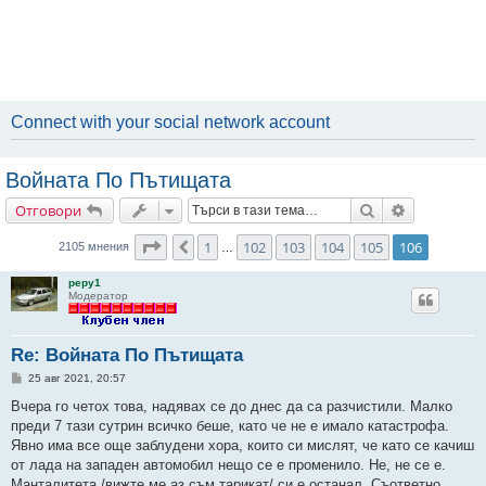
Connect with your social network account
Войната По Пътищата
Търсене
Разширено
Отговори
Страница
106
от
106
1
102
103
104
105
106
Предишна
2105 мнения
…
pepy1
Модератор
Re: Войната По Пътищата
М
25 авг 2021, 20:57
н
е
Вчера го четох това, надявах се до днес да са разчистили. Малко
н
преди 7 тази сутрин всичко беше, като че не е имало катастрофа.
и
е
Явно има все още заблудени хора, които си мислят, че като се качиш
от лада на западен автомобил нещо се е променило. Не, не се е.
Манталитета /вижте ме аз съм тарикат/ си е останал. Съответно ....