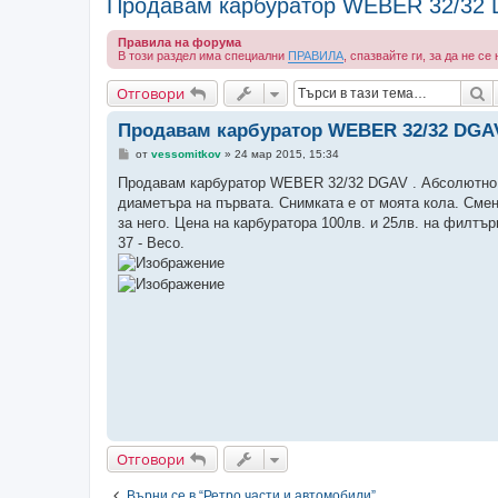
Продавам карбуратор WEBER 32/32
Правила на форума
В този раздел има специални
ПРАВИЛА
, спазвайте ги, за да не с
Т
Отговори
Продавам карбуратор WEBER 32/32 DGA
М
от
vessomitkov
»
24 мар 2015, 15:34
н
е
Продавам карбуратор WEBER 32/32 DGAV . Абсолютно съ
н
диаметъра на първата. Снимката е от моята кола. Смени
и
е
за него. Цена на карбуратора 100лв. и 25лв. на филтърн
37 - Весо.
Отговори
Върни се в “Ретро части и автомобили”