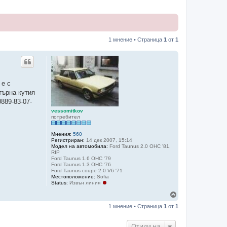
1 мнение • Страница
1
от
1
 е с
търна кутия
889-83-07-
vessomitkov
потребител
Мнения:
560
Регистриран:
14 дек 2007, 15:14
Модел на автомобила:
Ford Taunus 2.0 OHC '81,
RIP
Ford Taunus 1.6 OHC '79
Ford Taunus 1.3 OHC '76
Ford Taunus coupe 2.0 V6 '71
Местоположение:
Sofia
Status:
Извън линия
Н
а
1 мнение • Страница
1
от
1
г
о
р
Отиди на