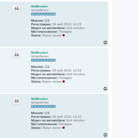
а
г
NetBreaker
о
потребител
р
е
Мнения:
119
Регистриран:
29 май 2010, 14:23
Модел на автомобила:
ford mondeo
Местоположение:
Пловдив
Status:
Извън линия
Н
а
г
NetBreaker
о
потребител
р
е
Мнения:
119
Регистриран:
29 май 2010, 14:23
Модел на автомобила:
ford mondeo
Местоположение:
Пловдив
Status:
Извън линия
Н
а
г
NetBreaker
о
потребител
р
е
Мнения:
119
Регистриран:
29 май 2010, 14:23
Модел на автомобила:
ford mondeo
Местоположение:
Пловдив
Status:
Извън линия
Н