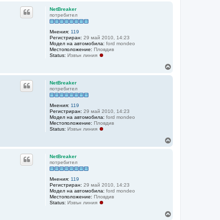
г
NetBreaker
о
потребител
р
е
Мнения:
119
Регистриран:
29 май 2010, 14:23
Модел на автомобила:
ford mondeo
Местоположение:
Пловдив
Status:
Извън линия
Н
а
г
NetBreaker
о
потребител
р
е
Мнения:
119
Регистриран:
29 май 2010, 14:23
Модел на автомобила:
ford mondeo
Местоположение:
Пловдив
Status:
Извън линия
Н
а
г
NetBreaker
о
потребител
р
е
Мнения:
119
Регистриран:
29 май 2010, 14:23
Модел на автомобила:
ford mondeo
Местоположение:
Пловдив
Status:
Извън линия
Н