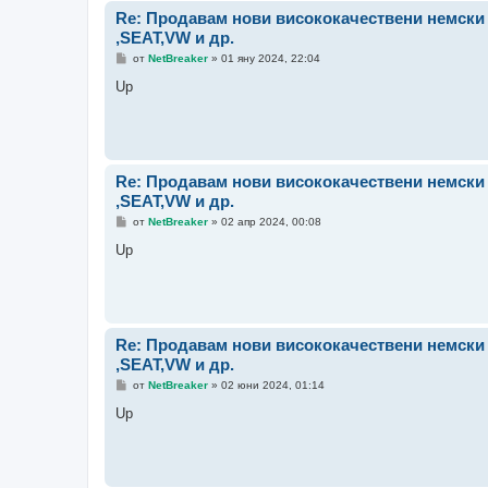
Re: Продавам нови висококачествени немск
,SEAT,VW и др.
М
от
NetBreaker
»
01 яну 2024, 22:04
н
е
Up
н
и
е
Re: Продавам нови висококачествени немск
,SEAT,VW и др.
М
от
NetBreaker
»
02 апр 2024, 00:08
н
е
Up
н
и
е
Re: Продавам нови висококачествени немск
,SEAT,VW и др.
М
от
NetBreaker
»
02 юни 2024, 01:14
н
е
Up
н
и
е