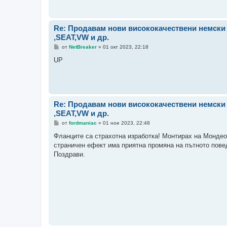
е
Re: Продавам нови висококачествени немск
,SEAT,VW и др.
М
от
NetBreaker
»
01 окт 2023, 22:18
н
е
UP
н
и
е
Re: Продавам нови висококачествени немск
,SEAT,VW и др.
М
от
fordmaniac
»
01 ное 2023, 22:48
н
е
Фланците са страхотна изработка! Монтирах на Мондео
н
страничен ефект има приятна промяна на пътното пове
и
е
Поздрави.