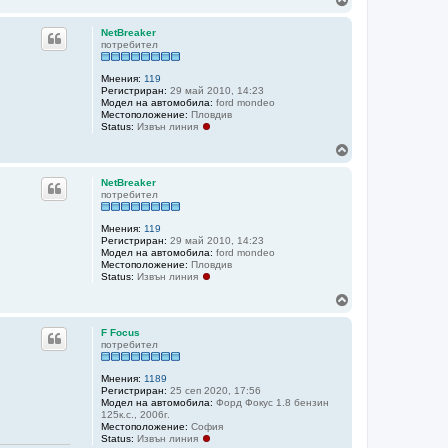
а
г
NetBreaker
о
потребител
р
е
Мнения:
119
Регистриран:
29 май 2010, 14:23
Модел на автомобила:
ford mondeo
Местоположение:
Пловдив
Status:
Извън линия
Н
а
г
NetBreaker
о
потребител
р
е
Мнения:
119
Регистриран:
29 май 2010, 14:23
Модел на автомобила:
ford mondeo
Местоположение:
Пловдив
Status:
Извън линия
Н
а
г
F Focus
о
потребител
р
е
Мнения:
1189
Регистриран:
25 сеп 2020, 17:56
Модел на автомобила:
Форд Фокус 1.8 бензин
125к.с., 2006г.
Местоположение:
София
Status:
Извън линия