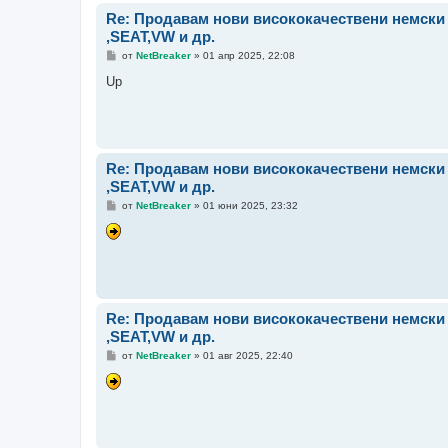
Re: Продавам нови висококачествени немск
,SEAT,VW и др.
М
от
NetBreaker
»
01 апр 2025, 22:08
н
е
Up
н
и
е
Re: Продавам нови висококачествени немск
,SEAT,VW и др.
М
от
NetBreaker
»
01 юни 2025, 23:32
н
е
н
и
е
Re: Продавам нови висококачествени немск
,SEAT,VW и др.
М
от
NetBreaker
»
01 авг 2025, 22:40
н
е
н
и
е