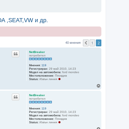
A ,SEAT,VW и др.
1
2
Предишна
40 мнения
NetBreaker
потребител
Мнения:
119
Регистриран:
29 май 2010, 14:23
Модел на автомобила:
ford mondeo
Местоположение:
Пловдив
Status:
Извън линия
Н
а
г
NetBreaker
о
потребител
р
е
Мнения:
119
Регистриран:
29 май 2010, 14:23
Модел на автомобила:
ford mondeo
Местоположение:
Пловдив
Status:
Извън линия
Н