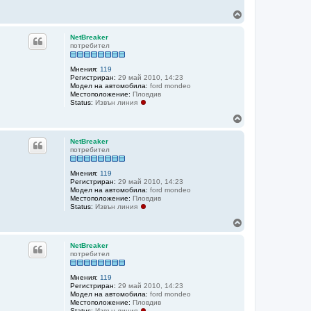
Н
а
г
NetBreaker
о
потребител
р
е
Мнения:
119
Регистриран:
29 май 2010, 14:23
Модел на автомобила:
ford mondeo
Местоположение:
Пловдив
Status:
Извън линия
Н
а
г
NetBreaker
о
потребител
р
е
Мнения:
119
Регистриран:
29 май 2010, 14:23
Модел на автомобила:
ford mondeo
Местоположение:
Пловдив
Status:
Извън линия
Н
а
г
NetBreaker
о
потребител
р
е
Мнения:
119
Регистриран:
29 май 2010, 14:23
Модел на автомобила:
ford mondeo
Местоположение:
Пловдив
Status:
Извън линия