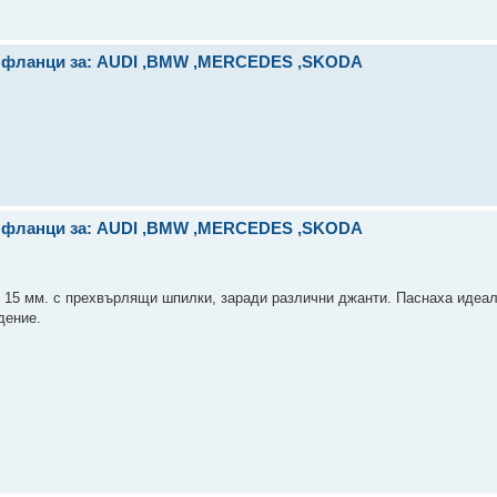
и фланци за: AUDI ,BMW ,MERCEDES ,SKODA
и фланци за: AUDI ,BMW ,MERCEDES ,SKODA
 15 мм. с прехвърлящи шпилки, заради различни джанти. Паснаха идеал
дение.