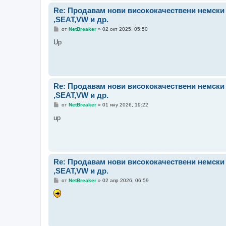
Re: Продавам нови висококачествени немск
,SEAT,VW и др.
М
от
NetBreaker
»
02 окт 2025, 05:50
н
е
Up
н
и
е
Re: Продавам нови висококачествени немск
,SEAT,VW и др.
М
от
NetBreaker
»
01 яну 2026, 19:22
н
е
up
н
и
е
Re: Продавам нови висококачествени немск
,SEAT,VW и др.
М
от
NetBreaker
»
02 апр 2026, 06:59
н
е
н
и
е