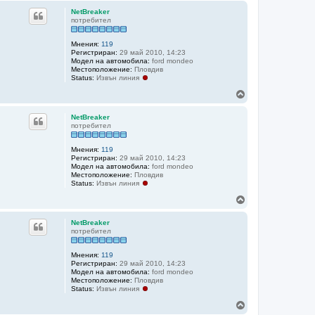
г
NetBreaker
о
потребител
р
е
Мнения:
119
Регистриран:
29 май 2010, 14:23
Модел на автомобила:
ford mondeo
Местоположение:
Пловдив
Status:
Извън линия
Н
а
г
NetBreaker
о
потребител
р
е
Мнения:
119
Регистриран:
29 май 2010, 14:23
Модел на автомобила:
ford mondeo
Местоположение:
Пловдив
Status:
Извън линия
Н
а
г
NetBreaker
о
потребител
р
е
Мнения:
119
Регистриран:
29 май 2010, 14:23
Модел на автомобила:
ford mondeo
Местоположение:
Пловдив
Status:
Извън линия
Н
а