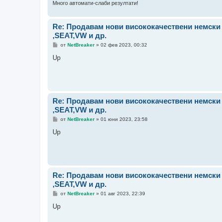
Много автомати-слаби резултати!
Re: Продавам нови висококачествени немск
,SEAT,VW и др.
М
от
NetBreaker
»
02 фев 2023, 00:32
н
е
Up
н
и
е
Re: Продавам нови висококачествени немск
,SEAT,VW и др.
М
от
NetBreaker
»
01 юни 2023, 23:58
н
е
Up
н
и
е
Re: Продавам нови висококачествени немск
,SEAT,VW и др.
М
от
NetBreaker
»
01 авг 2023, 22:39
н
е
Up
н
и