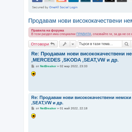
Продавам нови висококачествени н
Правила на форума
В този раздел има специални
ПРАВИЛА
, спазвайте ги, за да не с
Т
Отговори
Re: Продавам нови висококачествени н
,MERCEDES ,SKODA ,SEAT,VW и др.
М
от
NetBreaker
»
02 мар 2022, 23:33
н
е
н
и
е
Re: Продавам нови висококачествени немск
,SEAT,VW и др.
М
от
NetBreaker
»
01 май 2022, 22:18
н
е
н
и
е