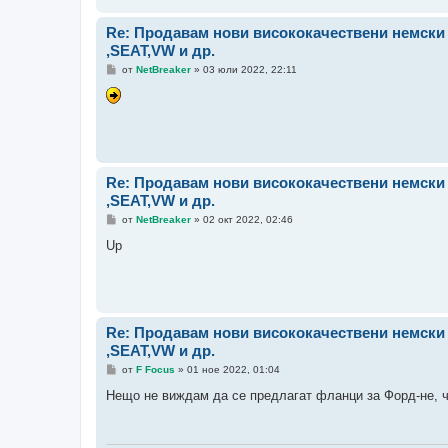
Re: Продавам нови висококачествени немск
,SEAT,VW и др.
М
от
NetBreaker
»
03 юли 2022, 22:11
н
е
н
и
е
Re: Продавам нови висококачествени немск
,SEAT,VW и др.
М
от
NetBreaker
»
02 окт 2022, 02:46
н
е
Up
н
и
е
Re: Продавам нови висококачествени немск
,SEAT,VW и др.
М
от
F Focus
»
01 ное 2022, 01:04
н
е
Нещо не виждам да се предлагат фланци за Форд-не, че
н
и
е