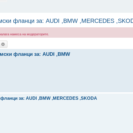
емски фланци за: AUDI ,BMW ,MERCEDES ,SKOD
е налага намеса на модераторите.
ърсене
Разширено търсене
емски фланци за: AUDI ,BMW
и фланци за: AUDI ,BMW ,MERCEDES ,SKODA