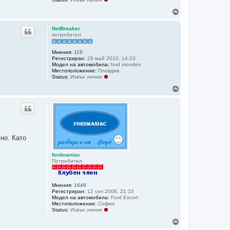
Н
а
г
NetBreaker
о
потребител
р
е
Мнения:
119
Регистриран:
29 май 2010, 14:23
Модел на автомобила:
ford mondeo
Местоположение:
Пловдив
Status:
Извън линия
Н
а
г
о
р
е
но. Като
fordmaniac
Потребител
Мнения:
1646
Регистриран:
12 сеп 2008, 21:15
Модел на автомобила:
Ford Escort
Местоположение:
София
Status:
Извън линия
Н
а