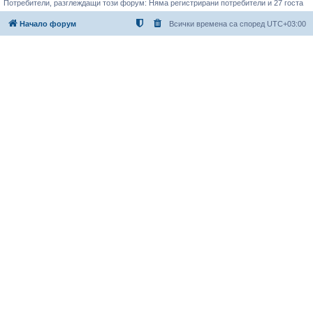
Потребители, разглеждащи този форум: Няма регистрирани потребители и 27 госта
Начало форум
Всички времена са според
UTC+03:00