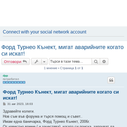
Connect with your social network account
Форд Турнео Кънект, мигат аварийните когато
си искат!
Търсене
Разширено
Отговори
1 мнение • Страница
1
от
1
dpp
потребител
Форд Турнео Кънект, мигат аварийните когато си
искат!
М
31 авг 2023, 16:03
н
е
Здравейте колеги.
н
Нов съм във форума и търся помощ и съвет..
и
е
Имам една баничарка, Форд Турнео Кънект, 2006г.
От известно време ( и зачестява), когато си поиска, започват да