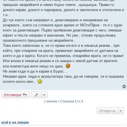
прецъкат аварийните в някво бързо темпо...цъкцъкцък. Прави го
докато карам, докато е паркирана, докато е заключена и отключена и
т.н..
До тук което съм направил е, деактивиране и изкормване на
алармата , която са сложили едно време от МОтоПфое - тя е с един
ключ за деактивация. Първо пробвахме деактивация с него, нямаше
ефект и после направо я махнахме. Но уви , отново продължава
произволното прецъкване на аварийните..
Това което забелязах е, че го прави когато е в някакъв режим , при
който, при отваряне на врата, примигват аварийните от датчика на
която и да е врата. Когато не премигва, отваряйки врата, не го прави!
Или влиза в някакъв режим и се шашка с някой датчик от вратите
или компютъра вече нещо се цака..
Не знам къде и да я карам в Бурас...
Някакви идеи..пада и акумулатора така, да не говорим, че и ошашква
колите около мен...
Отговори
1 мнение • Страница
1
от
1
Отиди на
КОЙ Е НА ЛИНИЯ