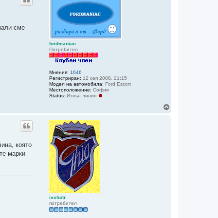
о
р
е
мали сме
fordmaniac
Потребител
Мнения:
1646
Регистриран:
12 сеп 2008, 21:15
Модел на автомобила:
Ford Escort
Местоположение:
София
Status:
Извън линия
Н
а
г
о
р
е
чина, която
те марки
ivchotr
потребител