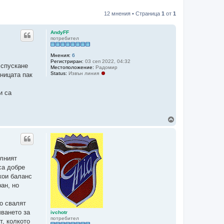
12 мнения • Страница
1
от
1
AndyFF
потребител
Мнения:
6
Регистриран:
03 сеп 2022, 04:32
 спускане
Местоположение:
Радомир
Status:
Извън линия
дницата пак
и са
Н
а
г
о
р
е
алният
са добре
кои баланс
ан, но
то свалят
чването за
ivchotr
потребител
т, колкото