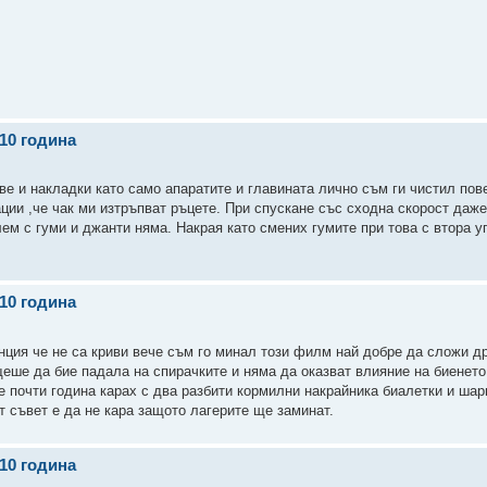
010 година
е и накладки като само апаратите и главината лично съм ги чистил пов
ации ,че чак ми изтръпват ръцете. При спускане със сходна скорост даже
ем с гуми и джанти няма. Накрая като смених гумите при това с втора у
010 година
ранция че не са криви вече съм го минал този филм най добре да сложи д
щеше да бие падала на спирачките и няма да оказват влияние на биенето
е почти година карах с два разбити кормилни накрайника биалетки и шар
т съвет е да не кара защото лагерите ще заминат.
010 година