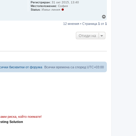
Регистриран:
31 окт 2015, 13:40
Местоположение:
София
Status:
Извън линия
Н
а
12 мнения • Страница
1
от
1
г
о
р
Отиди на
е
сички бисквитки от форума
Всички времена са според
UTC+03:00
ами риска, който поемате!
osting Solution