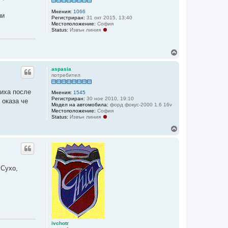
Мнения:
1066
ни
Регистриран:
31 окт 2015, 13:40
Местоположение:
София
Status:
Извън линия
Н
а
г
aspasia
о
потребител
р
е
ниха после
Мнения:
1545
Регистриран:
30 ное 2010, 19:10
 оказа че
Модел на автомобила:
форд фокус-2000 1.6 16v
Местоположение:
София
Status:
Извън линия
Н
а
г
о
р
е
 Сухо,
ivchotr