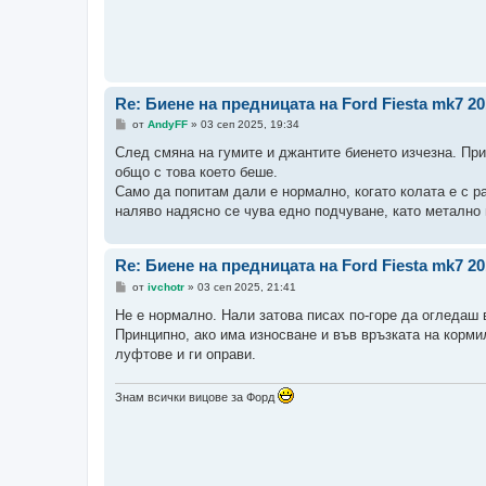
Re: Биене на предницата на Ford Fiesta mk7 2
М
от
AndyFF
»
03 сеп 2025, 19:34
н
е
След смяна на гумите и джантите биенето изчезна. При
н
общо с това което беше.
и
е
Само да попитам дали е нормално, когато колата е с р
наляво надясно се чува едно подчуване, като метално
Re: Биене на предницата на Ford Fiesta mk7 2
М
от
ivchotr
»
03 сеп 2025, 21:41
н
е
Не е нормално. Нали затова писах по-горе да огледаш 
н
Принципно, ако има износване и във връзката на корми
и
е
луфтове и ги оправи.
Знам всички вицове за Форд