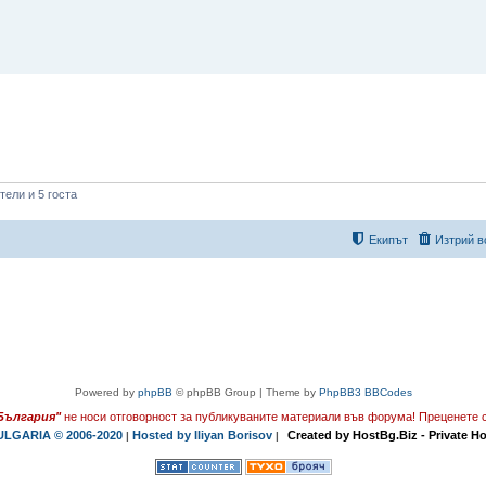
ели и 5 госта
Екипът
Изтрий в
Powered by
phpBB
© phpBB Group | Theme by
PhpBB3 BBCodes
България"
не носи отговорност за публикуваните материали във форума!
Преценете с
LGARIA © 2006-2020
Hosted by Iliyan Borisov
Created by HostBg.Biz - Private H
|
|