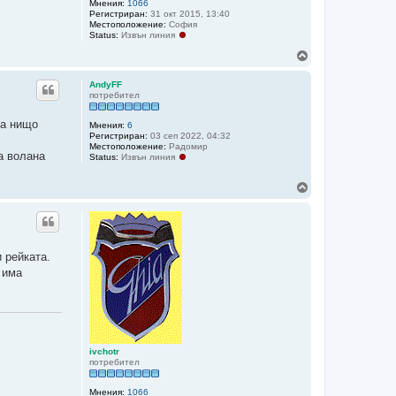
Мнения:
1066
Регистриран:
31 окт 2015, 13:40
Местоположение:
София
Status:
Извън линия
Н
а
г
AndyFF
о
потребител
р
е
ма нищо
Мнения:
6
Регистриран:
03 сеп 2022, 04:32
Местоположение:
Радомир
а волана
Status:
Извън линия
Н
а
г
о
р
е
 рейката.
 има
ivchotr
потребител
Мнения:
1066