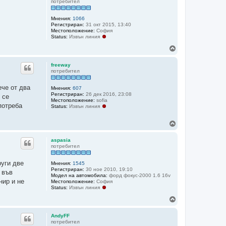
потребител
Мнения:
1066
Регистриран:
31 окт 2015, 13:40
Местоположение:
София
Status:
Извън линия
Н
а
г
freeway
о
потребител
р
е
ече от два
Мнения:
607
Регистриран:
26 дек 2016, 23:08
 се
Местоположение:
sofia
потреба
Status:
Извън линия
Н
а
г
aspasia
о
потребител
р
е
руги две
Мнения:
1545
Регистриран:
30 ное 2010, 19:10
 във
Модел на автомобила:
форд фокус-2000 1.6 16v
нир и не
Местоположение:
София
Status:
Извън линия
Н
а
г
AndyFF
о
потребител