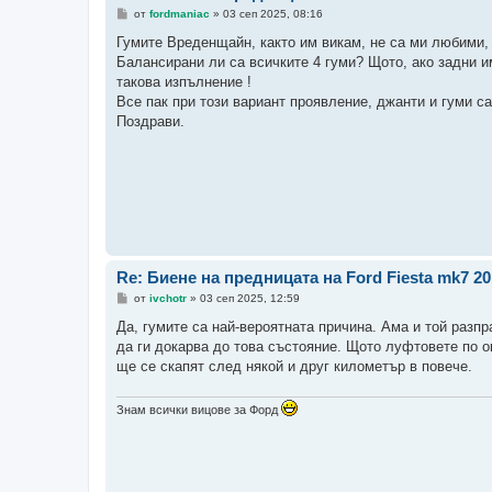
М
от
fordmaniac
»
03 сеп 2025, 08:16
н
е
Гумите Вреденщайн, както им викам, не са ми любими, 
н
Балансирани ли са всичките 4 гуми? Щото, ако задни и
и
е
такова изпълнение !
Все пак при този вариант проявление, джанти и гуми с
Поздрави.
Re: Биене на предницата на Ford Fiesta mk7 2
М
от
ivchotr
»
03 сеп 2025, 12:59
н
е
Да, гумите са най-вероятната причина. Ама и той разпр
н
да ги докарва до това състояние. Щото луфтовете по 
и
е
ще се скапят след някой и друг километър в повече.
Знам всички вицове за Форд