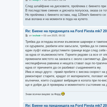
н
е
След шлайфане на дисковете, проблема с биенето при с
н
В последствие смених и дясната полуоска, оказа се то
и
е
Но проблема с биенето остава, над 120км/ч биенето се
във волана и на моменти в пода на купето.
Re: Биене на предницата на Ford Fiesta mk7 2
М
от
ivchotr
»
03 сеп 2025, 00:32
н
е
Трябва да огледаш всички възможни шарнири и тампони.
н
се одървили, разбили или закъсали, трябва да ги смен
и
е
един луфт извън допустимите граници води след себе 
за една от възможностите. Горните редове са все от о
променили мястото на захвата с около сантиметър. Дви
неспецифична равнина и нещата стават още по-трагични
една от причините да се разбиват съединенията му.
Има и нещо друго - правѝ пробите с висока скорост на
ремонтират старите, крадат от материалите, ползват ня
вълнички, които създават вибрации в колата при по-вис
ще е добре да ѝ провериш и моментното състояние на д
Знам всички вицове за Форд
Re: Биене на предницата на Ford Fiesta mk7 2