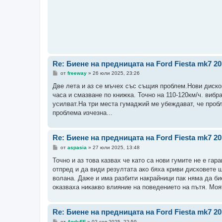
Re: Биене на предницата на Ford Fiesta mk7 2
М
от
freeway
»
26 юли 2025, 23:26
н
е
Две лета и аз се мъчех със същия проблем.Нови дисков
н
часа и смазване по книжка. Точно на 110-120км/ч. вибр
и
е
усилват.На три места гумаджий ме убеждават, че пробл
проблема изчезна...
Re: Биене на предницата на Ford Fiesta mk7 2
М
от
aspasia
»
27 юли 2025, 13:48
н
е
Точно и аз това казвах че като са нови гумите не е га
н
отпред и да види резултата ако бяха криви дисковете 
и
е
волана. Даже и има разбити накрайници пак няма да би
оказваха никакво влияние на поведението на пътя. Моя
Re: Биене на предницата на Ford Fiesta mk7 2
М
от
AndyFF
»
02 сеп 2025, 22:59