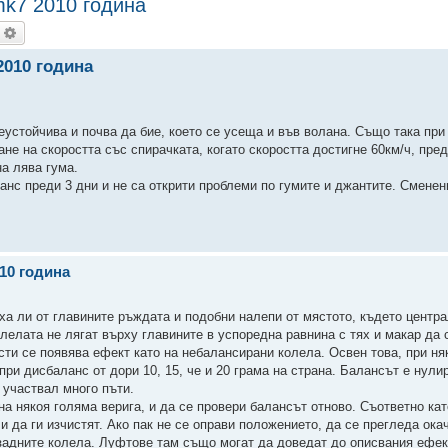
mk7 2010 година
ърсене
Разширено търсене
2010 година
еустойчива и почва да бие, което се усеща и във волана. Също така при
не на скоростта със спирачката, когато скоростта достигне 60км/ч, пре
на лява гума.
ланс преди 3 дни и не са открити проблеми по гумите и джантите. Сменен
010 година
ха ли от главините ръждата и подобни налепи от мястото, където центр
олелата не лягат върху главините в успоредна равнина с тях и макар да 
ости се появява ефект като на небалансирани колела. Освен това, при ня
ри дисбаланс от дори 10, 15, че и 20 грама на страна. Балансът е нулир
участвал много пъти.
 на някоя голяма верига, и да се провери балансът отново. Съответно ка
и да ги изчистят. Ако пак не се оправи положението, да се прегледа ока
 задните колела. Луфтове там също могат да доведат до описвания ефек