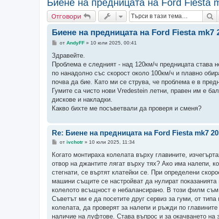
Биене на предницата на Ford Fiesta 
Т
Отговори
Биене на предницата на Ford Fiesta mk7 
М
от
AndyFF
»
10 юли 2025, 00:41
н
е
Здравейте.
н
Проблема е следният - над 120км/ч предницата става н
и
е
по нанадолно със скорост около 100км/ч и плавно обира
почва да бие. Като ми се струва, че проблема е в пред
Гумите са чисто нови Vredestein летни, правен им е ба
дискове и накладки.
Какво бихте ме посъветвали да проверя и сменя?
Re: Биене на предницата на Ford Fiesta mk7 2
М
от
ivchotr
»
10 юли 2025, 11:34
н
е
Когато монтираха колелата върху главините, изчегърта
н
отвор на джантите лягат върху тях? Ако има налепи, к
и
е
стегнати, се въртят клатейки се. При определени скор
машини същите се настройват да нулират показанията п
колелото всъщност е небалансирано. В този филм съм 
Съветът ми е да посетите друг сервиз за гуми, от типа
колелата, да проверят за налепи и ръжди по главините 
наличие на луфтове. Става въпрос и за окачването на