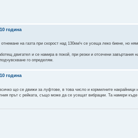
010 година
 отнемане на газта при скорост над 130км/ч се усеща леко биене, но ня
аботещ двигател и се намира в покой, при резки и отсечени завъртания н
 подчувскване го определям.
010 година
всичко що се движи за луфтове, в това число и кормилните накрайници и
лния прът с рейката, също може да се усещат вибрации. Та намери къде