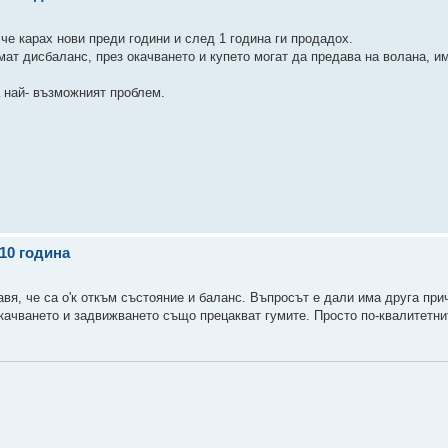
че карах нови преди години и след 1 година ги продадох.
мат дисбаланс, през окачването и купето могат да предава на волана, и
а най- възможният проблем.
010 година
авя, че са о'к откъм състояние и баланс. Въпросът е дали има друга при
окачването и задвижването също прецакват гумите. Просто по-квалитетни