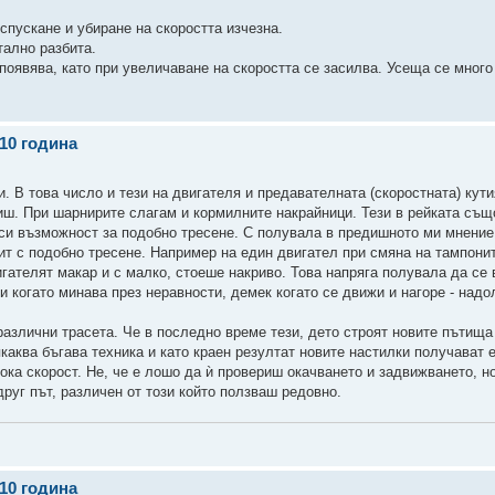
пускане и убиране на скоростта изчезна.
тално разбита.
 появява, като при увеличаване на скоростта се засилва. Усеща се мног
010 година
 В това число и тези на двигателя и предавателната (скоростната) кути
иш. При шарнирите слагам и кормилните накрайници. Тези в рейката същ
си възможност за подобно тресене. С полувала в предишното ми мнение
пит с подобно тресене. Например на един двигател при смяна на тампони
гателят макар и с малко, стоеше накриво. Това напряга полувала да се 
 когато минава през неравности, демек когато се движи и нагоре - надол
 различни трасета. Че в последно време тези, дето строят новите пътища
каква бъгава техника и като краен резултат новите настилки получават 
ока скорост. Не, че е лошо да ѝ провериш окачването и задвижването, но
руг път, различен от този който ползваш редовно.
010 година