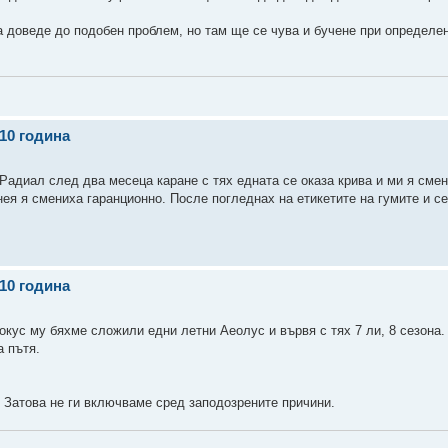
 доведе до подобен проблем, но там ще се чува и бучене при определе
010 година
 Радиал след два месеца каране с тях едната се оказа крива и ми я сме
ея я смениха гаранционно. После погледнах на етикетите на гумите и се
010 година
окус му бяхме сложили едни летни Аеолус и вървя с тях 7 ли, 8 сезона.
а пътя.
. Затова не ги включваме сред заподозрените причини.