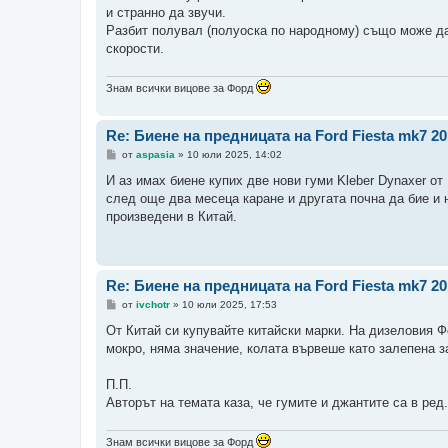
и странно да звучи.
Разбит полувал (полуоска по народному) също може да
скорости.
Знам всички вицове за Форд
Re: Биене на предницата на Ford Fiesta mk7 2
М
от
aspasia
»
10 юли 2025, 14:02
н
е
И аз имах биене купих две нови гуми Kleber Dynaxer от
н
след още два месеца каране и другата почна да бие и н
и
е
произведени в Китай.
Re: Биене на предницата на Ford Fiesta mk7 2
М
от
ivchotr
»
10 юли 2025, 17:53
н
е
От Китай си купувайте китайски марки. На дизеловия Ф
н
мокро, няма значение, колата вървеше като залепена з
и
е
П.П.
Авторът на темата каза, че гумите и джантите са в ред
Знам всички вицове за Форд