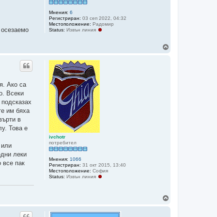
р
е
Мнения:
6
Регистриран:
03 сеп 2022, 04:32
Местоположение:
Радомир
о осезаемо
Status:
Извън линия
Н
а
г
о
р
е
я. Ако са
о. Всеки
 подсказах
те им бяха
върти в
у. Това е
ivchotr
потребител
 или
едни леки
Мнения:
1066
 все пак
Регистриран:
31 окт 2015, 13:40
Местоположение:
София
Status:
Извън линия
Н
а
г