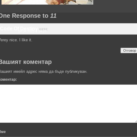
One Response to
11
Code Of Destiny
каза:
14.04.2025 в 14:27
erey nice. I like it.
Отговор
Вашият коментар
Вашият имейл адрес няма да бъде публикуван.
Коментар:
Име