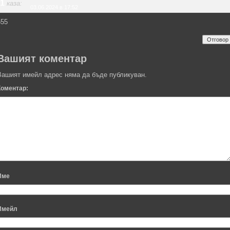
1
каза:
03.06.2024 в 17:52
555
Отговор
Вашият коментар
Вашият имейл адрес няма да бъде публикуван.
Коментар:
Име
Имейл