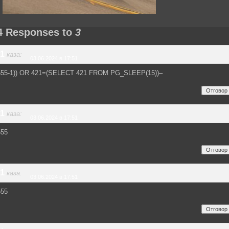
4 Responses to
3
1
каза:
03.06.2024 в 17:51
555-1)) OR 421=(SELECT 421 FROM PG_SLEEP(15))–
Отговор
1
каза:
03.06.2024 в 17:51
555
Отговор
1
каза:
03.06.2024 в 17:51
555
Отговор